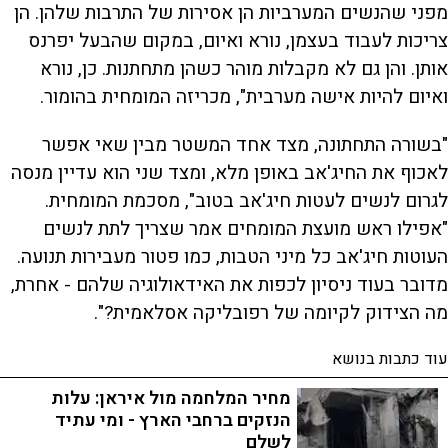
מפני שהנשים המערביות הן אסירות של התרבות שלהן. הן
צריכות לעבוד בעצמן, נורא ואיום, במקום שהבעל יפרנס
אותן. והן גם לא מקבלות מוהר כשהן מתחתנות. כן, נורא
ואיום להיות אישה מערבית", מכריזה המומחית בהומור.
"בשורה התחתונה, מצד אחד המשטר מבין שאי אפשר
לאכוף את החיג'אב באופן מלא, ומצד שני הוא עדיין מנסה
לגרום לנשים לעטות חיג'אב בטוב", מסכמת המומחית.
"אפילו ראש מועצת המומחים אמר שצריך לתת לנשים
העוטות חיג'אב כל מיני הטבות, כמו פטור מעבירות תנועה.
מדובר בעוד ניסיון לכפות את האידאולוגיה שלהם - אחרת,
מה הצידוק לקיומה של רפובליקה אסלאמית?".
עוד כתבות בנושא
מחיר המלחמה מול איראן: עלות
הנזקים ברחבי הארץ - ומי עתיד
לשלם