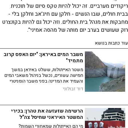
ריקודים מערביים. זה יכול להיות טקס סיום של תוכנית
בבית חולים, שבו הנשים - חלקן עם חיג'אב וחלקן בלי -
מחבקות את מנהל בית החולים. וזה יכול גם להיות בקונצרט
רוק שעושים בערב יום מותה של מהסה אמיני".
עוד כתבות בנושא
משבר המים באיראן: "יום האפס קרוב
מתמיד"
משטר האייתולות, ששלט באיראן במשך
חמישה עשורים, נכשל בניהול משאבי המים
והעמיד את המדינה בפני משבר הומניטרי
חסר תקדים - מצב שעלול לסלול את הדרך
דוד זבולוני
לנפילתו ואף להביא לקריסתה הסופית של
טהראן
הרשימה שזעזעה את טהרן: בכירי
המשטר האיראני שחיסל צה"ל
מי הם האייתולות שמאחורי השמות?