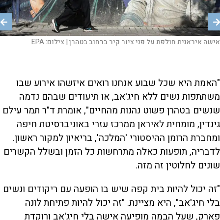
נשים איראניות |
הפגנות באיראן |
צילום:
צילום:
הפגנה נגד ישראל באיראן |
AP
צילום:
מפגינה איראנית נגד המשטר בבריסל |
EPA
צילום:
AFP
אישה איראנית חולפת על פני ציור קיר ברחוב בטהרן |
EPA/ABEDIN TAHERKENAREH
צילום:
EPA
"האמת היא שכל שבוע אנחנו רואים איזשהו אירוע שבו
משתתפות נשים ללא חיג'אב, או תיעודים שבהם נדמה
שנשים בטהרן פשוט נהנות מהחיים", אומרת ד"ר תמר עילם
גינדין, מומחית לאיראן ממרכז עזרי באוניברסיטת חיפה
ומחברת הרומן ההיסטורי 'המלכה', בריאיון למקור ראשון.
לדבריה, תופעות כאלה מתרחשות כל הזמן ובשלל הקשרים
שונים לחלוטין זה מזה.
"זה יכול להיות בית קפה שיש בו הופעה עם ריקודים ונשים
בלי חיג'אב", היא מציינת. "זה יכול להיות פתיחת לונה
פארק, שעל הבמה מופיעה אישה בלי חיג'אב ורוקדת