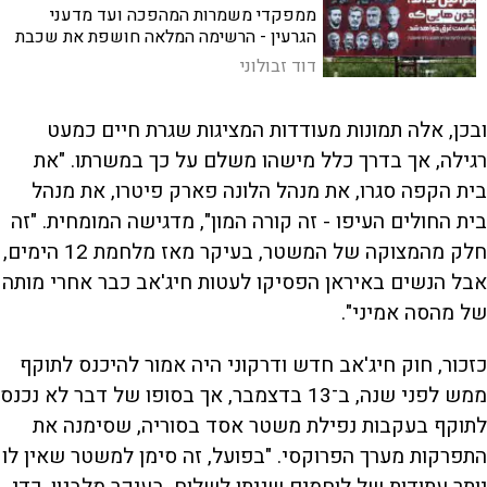
ממפקדי משמרות המהפכה ועד מדעני
הגרעין - הרשימה המלאה חושפת את שכבת
ההנהגה שפיתחה, תכננה והובילה את
דוד זבולוני
פרויקט הטרור והתחמשות האסטרטגית של
איראן
ובכן, אלה תמונות מעודדות המציגות שגרת חיים כמעט
רגילה, אך בדרך כלל מישהו משלם על כך במשרתו. "את
בית הקפה סגרו, את מנהל הלונה פארק פיטרו, את מנהל
בית החולים העיפו - זה קורה המון", מדגישה המומחית. "זה
חלק מהמצוקה של המשטר, בעיקר מאז מלחמת 12 הימים,
אבל הנשים באיראן הפסיקו לעטות חיג'אב כבר אחרי מותה
של מהסה אמיני".
כזכור, חוק חיג'אב חדש ודרקוני היה אמור להיכנס לתוקף
ממש לפני שנה, ב־13 בדצמבר, אך בסופו של דבר לא נכנס
לתוקף בעקבות נפילת משטר אסד בסוריה, שסימנה את
התפרקות מערך הפרוקסי. "בפועל, זה סימן למשטר שאין לו