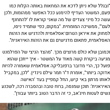
"ובגלל שלא ניתן לדכא את המחאות באותה הקלות כמו
פעם, המשטר העדיף להימנע ככל האפשר ממהומות, ולכן
עשה כל מיני צעדים של מה שאני קוראת לו 'להתחנף
לעם'", ממשיכה המומחית. "במקום, כפי שתמיד ניסו,
למחוק את איראן הטרום־אסלאמית ולהדגיש את הזהות
האסלאמית, פתאום מדגישים גם את הזהות האיראנית".
וכמובן שלא כולם מרוצים מכך. "מהצד הניצי של הפרלמנט
מגיעה ביקורת קשה מאוד על המשטר - איך ייתכן שהוא
פועל כך, הרי מדובר ברפובליקה אסלאמית שאמורה להיות
אדוקה ביותר", אומרת ד"ר תמר עילם גינדין. "לכן, במקביל
לאותו מרתון באי קיש, החל קמפיין בעד 'האישה
האיראנית': תוכן שמנסה, ברוח טובה ובהסברה רכה, לשכנע
נשים לעטות חיג'אב, כי זה הדבר הטוב ביותר עבורן".