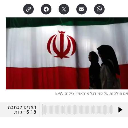
ים חולפות על פני דגל איראני |
צילום:
EPA
האזינו לכתבה
5:18
דקות