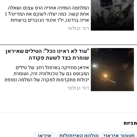
המלחמה הותירה אחריה הרס עצום ושאלה
אחת קשה: כמה יעלה לשקם את המדינה? |
אריה ברדוגו, יו"ר איגוד הגזברים ברשויות
המקומיות, מסביר: "הממשלה צריכה לתת לנו
דוד זבולוני
מקדמה, את אפשרות לצוף - בסוף נתחשבן"
"עוד לא ראינו הכל": הטילים שאיראן
שומרת בצד לשעת פקודה
איראן מחזיקה בארסנל רחב של טילים
המבוסס גם על טכנולוגיה זרה, ושומרת
יכולות מתקדמות למקרה של הסלמה נוספת
| מורן אללוף, חוקרת איראן: "מה שלא ראינו,
דוד זבולוני
לא אומר שלא קיים"
תגיות
משטר איראני
שלטון האייתולות
איראן