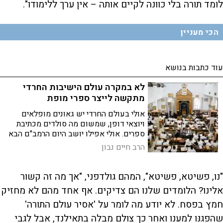
לומד תורה בלי כוונה לקיים אותה – אין ערך ללימודו".
הכי מעניין
עוד כתבות בנושא
לא במקרה עולם הישיבות החרדי
מתקשה לייצר ספרי מופת
אולי בעולם החרדי יש גאונים מופלאים
ויוצאי דופן, שמשום מה סולדים מכתיבת
ספרים. אולי אפילו יושב היום הרמב"ם הבא
באיזה ספסל אחורי בישיבת מיר וגומר לכתוב
הרב חיים נבון
את המשפטים האחרונים של ספרו הגאוני.
ואולי לא
"נו, פשיטא, פשיטא", המהם גולדפני, "אך מה זה קשור
אלינו? הלומדים שלנו הם צדיקים. אף אחד מהם לא מחזיק
חמץ בפסח. לא יודע מה לומר על 'אסיר עולם התורה'
שהפגנּו למענו ואחר כך צולם מבלה בתאילנד, אבל לגבי