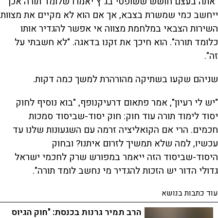
"אתה בעצם חושש ששופטי בג"ץ יאמרו שלומד תורה אכן
ייחשב כמי שמשרת בצבא, אך אם הוא לא מקיים את מצוות
השירות הצבאי במלחמת מצווה אי אפשר להגדיר אותו
כלומד תורה". הוא חיכך את זקנו בדאגה. "לא חשבתי על
זה".
שניהם שקעו בשתיקה מהורהרת למשך כמה דקות.
"יש לי רעיון", אמר פתאום דרעיקנופף, "בוא נוסיף לחוק
יסוד לימוד תורה עוד חוק: חוק יסוד-שביסוד סמכות
חכמים. הרי אם הקואליציה זרמה עם השגעונות שלנו עד
עכשיו, למה שלא תמשיך לזרום איתנו? ובחוק
היסוד-שביסוד הזה ייאמר במפורש שרק לחכמי ישראל
גדולי הדור יש הזכות להגדיר מי נחשב לומד תורה".
עוד כתבות בנושא
הרב תמיר גרנות בכנסת: "חוק הגיוס