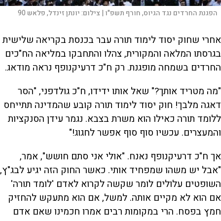
הפגנת החרדים נגד הגיוס, חורף תשפ"ו |
צילום:
יונתן זינדל, פלאש 90
אחרי שחוק יסוד לימוד תורה עבר בכנסת בקריאה שלישית
בגרסתו המלאה והמקורית, צהלו והתחבקו במליאה הח"כים
החרדים בשמחה מופגנת. רק ח"כ דרעיקנופף נראה מודאג.
"מה מטריד אותך?" שאל אותו ידידו, ח"כ גולדפני, "הסר
דאגה מלבך! חוק יסוד לימוד תורה קובע שהמדינה תתייחס
ללומד תורה כאילו הוא משרת בצבא. נגמר עידן הסנקציות
והמעצרים. עכשיו סוף סוף אפשר לחגוג!"
אך ח"כ דרעיקנופף נאנח. "אולי אני סתם חושש", אמר,
"אבל יש משהו שמפחיד אותי. כאשר החוק הזה יגיע לבג"ץ,
השופטים עלולים לומר שקשה לקרוא לאדם 'לומד תורה'
אם הוא לא מקיים אותה. למשל, אם הוא מתעקש להחזיק
חמץ בפסח. הרי במקומות רבים אמרו חכמינו שאם אדם