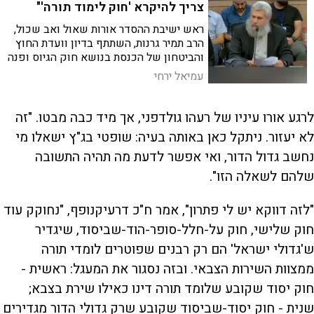
צריך להיקרא 'חוק לימוד תורה'"
ראש ישיבת ההסדר אורות שאול ואב שכול,
הרב תמיר גרנות, השתתף בדיון וועדת החוץ
והביטחון של הכנסת בנושא חוק הגיוס ופנה
לבחורי הישיבות החרדים: "אם לא תראו את
עמיאל ירחי
כל מי שצועק אליכם מתוך הנהר, 'לא תעמוד
על דם רעיך', כולנו נטבע חלילה"
לרגע אורו עיניו של רעהו גולדפני, אך מיד כבה מבטו. "זה
לא יעזור. ניתקל כאן באותה בעיה: שופטי בג"ץ ישאלו מי
נחשב גדול הדור, ואי אפשר לדעת מה תהיה התשובה
שלהם לשאלה הזו".
"לזה דווקא יש לי פתרון", אמר ח"כ דרעיקנופף, "נחוקק עוד
חוק שלישי, חוק על-חלל-סופר-הוד-שביסוד, שיגדיר
ש'גדולי ישראל' הם רק רבנים שפוטרים לומדי תורה
ממצוות השירות הצבאי. ובזה נסגור את המעגל: ראשית -
חוק יסוד שקובע שלומד תורה דינו כאילו שירת בצבא;
שנית - חוק יסוד-שביסוד שקובע שרק גדולי הדור מגדירים