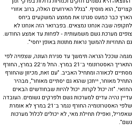
"התוצאה היא גשמים חזקים וכמויות גדולות בפרקי זמן
קצרים", הוא מוסיף. "בגלל האירועים האלה, ברוב אזורי
הארץ כבר כמעט סגרנו את ממוצע המשקעים ביחס
לתקופה שבה אנחנו נמצאים. בפברואר הזה אנחנו לא
צופים מערכת גשם משמעותית - לפחות עד אמצע החודש.
גם התחזיות להמשך נראות מתונות באופן יחסי".
מגמה שככל הנראה תימשך עד סגירת העונה, שצפויה לפי
התאריך האסטרונומי ב־21 במרץ. החל מ־22 במרץ, החורף
מסתיים לכאורה ומתחיל האביב. "עם זאת, מכיוון שהחורף
התחיל מאוחר, ייתכן שהוא גם יסתיים מאוחר", מבהיר
החזאי. "זה יכול לקרות. יכול להיות שבחודשים הבאים
עדיין נהיה עדים למערכות גשם ולפרקים גשומים. העובדה
שלפי האסטרונומיה החורף נגמר ב־21 במרץ לא אומרת
שאפריל, ואפילו תחילת מאי, לא יכולים לכלול מערכות
גשם".