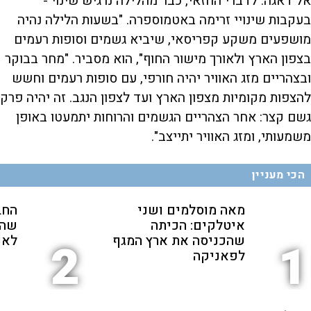
אל דאגה: לדברי החזאי, כבר מהלילה נרגיש שינוי -
בעקבות שינויי זרימה באטמוספרה. "בשעות הלילה נהיה
מושפעים משקע קפריסאי, שיביא גשמים וסופות רעמים
בצפון הארץ ולאורך מישור החוף", הוא מסביר. "מחר בבוקר
ובצהריים מזג האוויר יהיה חורפי, עם סופות רעמים וחשש
להצפות מקומיות מצפון הארץ ועד לצפון הנגב. זה יהיה פרק
גשם קצר: אחר הצהריים הגשמים והרוחות יתמעטו באופן
משמעותי, ומזג האוויר יתייצב".
הכי מעניין
מאה מוסלמים ושני
החב
איטלקים: הכיתה
שהת
שהכניסה את ארץ המגף
לאנ
2
1
לפאניקה