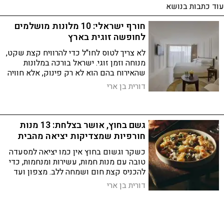
עוד כתבות בנושא
חורף ישראלי: 10 מלונות מושלמים
לחופשה זוגית בארץ
לא צריך לטוס לחו"ל כדי להרוויח קצת שקט,
מנוחה וזמן זוגי. ישראל בורכה במלונות
שהאירוח בהם הוא לא רק פינוק, אלא חוויה
עוטפת. הנה 10 מלונות שיעזרו לכם למלא
דורית בן ארי
את המצברים האישיים והזוגיים
גשם בחוץ, אושר בצלחת: 13 מנות
חורפיות שמצדיקות יציאה מהבית
כשקר וגשום בחוץ אין כמו יציאה למסעדה
טובה עם מנות חמות, עשירות ומנחמות, כדי
להכניס קצת חום ושמחה ללב. מצפון ועד
דרום - ריכזנו עבורכם רשימה של מנות
דורית בן ארי
מנצחות שמתאימות בדיוק לעונה הזו