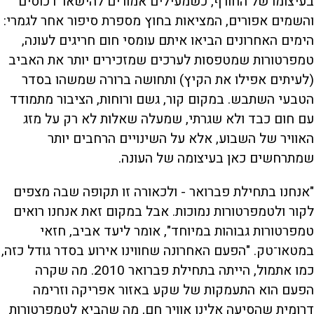
בעיצומו של החורף, כשמעילים אמורים להישאר רכוסים
והשמים אפורים, המציאות בחוץ מספרת סיפור אחר לגמרי:
הימים האחרונים הביאו איתם עומסי חום חריגים לעונה,
טמפרטורות שמטפסות לערכים שמזכירים יותר את האביב
(לעיתים אפילו את הקיץ) ותחושה ברורה שמשהו בסדר
הטבעי השתבש. במקום קור, גשם ורוחות, הציבור מתמודד
עם חום כבד ולא שגרתי, שמעלה שאלות לא רק על מזג
האוויר של השבוע, אלא על השינויים הרחבים יותר
שמתרחשים כאן בעיצומה של העונה.
"אנחנו בתחילת פברואר - ולכאורה זו תקופה שבה מצפים
לקור ולטמפרטורות נמוכות. אבל במקום זאת אנחנו רואים
טמפרטורות גבוהות במיוחד", אומר ליעד אביב, חזאי
במטאו־טק. "הפעם האחרונה שחווינו אירוע בסדר גודל כזה,
כמו אתמול, הייתה בתחילת פברואר 2010. מה שקרה
הפעם הוא התעמקות של שקע באזור אפריקה וזרימה
דרומית שהסיעה אלינו אוויר חם, מה שהביא לטמפרטורות