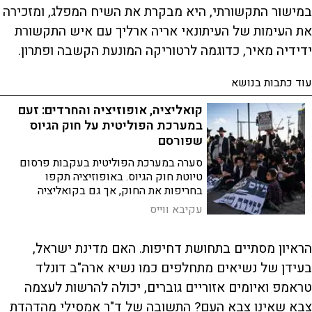
במישור התקשורתי, היא מבקרת את השיח המפלג, ומזכירה
את העימות של העיתונאי אריה ארליך עם איש התקשורת
ידידיה מאיר, כדוגמה לרטוריקה המונעת הקשבה ופתרון.
עוד כתבות בנושא
קואליציה, אופוזיציה והחרדים: זעם
במערכת הפוליטית על חוק הגיוס
שפורסם
סערה במערכת הפוליטית בעקבות פרסום
טיוטת חוק הגיוס. באופוזיציה תקפו
בחריפות את החוק, אך גם בקואליציה
נשמעים קולות המתנגדים למתווה בנוסח
עקיבא ווייס
הנוכחי
הראיון מסתיים בתחושת דחיפות. האם מדינת ישראל,
בעידן של נשיאים מתחלפים כמו נשיא ארה"ב דונלד
טראמפ ואיומים אזוריים גוברים, יכולה להרשות לעצמה
צבא שאינו צבא העם? התשובה של ד"ר אמסילי מהדהדת