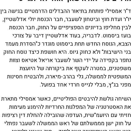
ד"ר אמסילי פותחת בתיאור ההבדלים הדרמטיים בגישה בין
יו"ר ועדת חוץ וביטחון לשעבר, חבר הכנסת יולי אדלשטיין,
לבין מחליפו בדיונים הספציפיים על החוק, חבר הכנסת
בועז ביסמוט. לדבריה, בעוד אדלשטיין דיבר על צורכי
הצבא, הנוסח החדש תחת ביסמוט מוגדר כ"הסדרת מעמד
בני הישיבות" ולא כחוק גיוס. היא חושפת כיצד נוסח החוק
נתפר בקפידה על ידי השר לשעבר אריאל אטיאס וצוות
משפטנים, במטרה לעקוף את ביקורתה של היועצת
המשפטית לממשלה, גלי בהרב-מיארה, ולהבטיח חסינות
מפני בג"ץ, מבלי לגייס חרדי אחד בפועל.
השיחה גולשת להיבטים הפוליטיים, כאשר אמסילי מתארת
את האסטרטגיה של המפלגות החרדיות להימנע מעימות
חזיתי עם היועמ"שית, העדפה שהובילה להחלת דין רציפות
על חוק ישן מממשלתם של ראש הממשלה לשעבר נפתלי