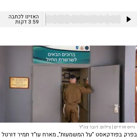
האזינו לכתבה
3:59
דקות
גיוס חרדים |
צילום:
דובר צה"ל
בפרק בפודקאסט "על המשמעות", מארח עו"ד תמיר דורטל