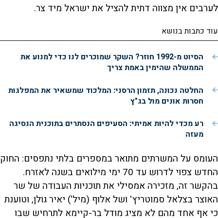
לערבים אין מצווה דתית להציל את ישראל מיד צר.
עוד כתבות בנושא
הסיוט מ-1992 חוזר? השקר שמוכרים לנו כדי למנוע את
הממשלה שהימין באמת צריך
החלטה נכונה, תזמון הרסני: המלכוד שמשאיר את המפלגות
חסרות אונים מול בג"ץ
רע מכדי להיות אמיתי: הסעיפים הנסתרים בתוכנית הנסיגה
מעזה
העומס על המשרתים מתואר במספרים בלתי נתפסים: החוק
החדש צפוי לדרוש עד 70 ימי מילואים בשנה לאזרח.
בהקשר זה, מזכירה אמסילי את תוכניות העבודה של שר
האוצר בצלאל סמוטריץ' ושל אלוף (מיל') יאיר גולן, וטוענת
כי אף אחד מהם לא מציג מודל בר-קיימא לתרחיש שבו