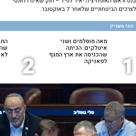
בנט וראש האופוזיציה יאיר לפיד – חוק שאינו רלוונטי
לצרכים הביטחוניים שלאחר 7 באוקטובר.
הכי מעניין
מאה מוסלמים ושני
החב
איטלקים: הכיתה
שהת
שהכניסה את ארץ המגף
לאנ
2
1
לפאניקה