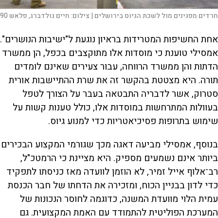
חרדים מפגינים מול לשכת הגיוס בירושלים |
צילום:
חיים גולדברג, פלאש 90
אחת החשיפות המטרידות בראיון נוגעת ל"ישיבות הנושרים".
אמסילי טוענת כי מוסדות אלו מתוקצבים בכפל, הן ממשרד
הדתות והן ממשרד הרווחה, עבור צעירים שאינם לומדים
תורה. היא מצטטת בהקשר זה את שרת ההתיישבות אורית
סטרוק, אשר לדבריה התבטאה בעבר על הצורך לטפל
בעוולות המתרחשות במוסדות אלו, כולל טענות קשות על
שימוש בתרופות פסיכיאטריות כדי למנוע גיוס.
בנוסף, אמסילי מביעה דאגה מכך שגורמי המקצוע הבכירים
ביותר אינם נשמעים מספיק. היא מציינת כי הרמטכ"ל,
רב־אלוף אייל זמיר, לא הוזמן לוועדה מאז כניסתו לתפקיד
כדי לדון בבניין הכוח, ומזכירה את הדחתו של חבר הכנסת
עמית הלוי מוועדת המשנה, כדוגמה לחוסר הנכונות של
המערכת הפוליטית להתמודד עם האמת המקצועית. גם