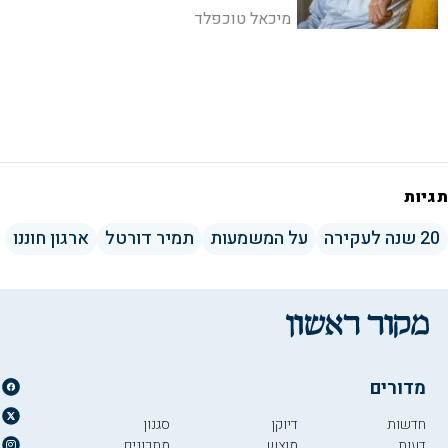
התקשורתית בסוגיית החטופים, וקורא
מיכאל טוכפלד
להקים ממשלת אחדות
תגיות
20 שנה לעקירה
על המשמעות
תמיר דורטל
ארגון חוננו
מדורים
חדשות
דיוקן
סגנון
דעות
מוצש
מתכונים