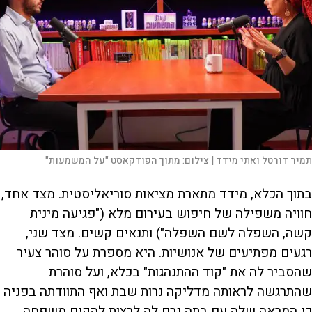
תמיר דורטל ואתי מידד |
צילום:
מתוך הפודקאסט "על המשמעות"
בתוך הכלא, מידד מתארת מציאות סוריאליסטית. מצד אחד,
חוויה משפילה של חיפוש בעירום מלא ("פגיעה מינית
קשה, השפלה לשם השפלה") ותנאים קשים. מצד שני,
רגעים מפתיעים של אנושיות. היא מספרת על סוהר צעיר
שהסביר לה את "קוד ההתנהגות" בכלא, ועל סוהרת
שהתרגשה לראותה מדליקה נרות שבת ואף התוודתה בפניה
כי המראה שלה עם בתה גרם לה לרצות להקים משפחה.