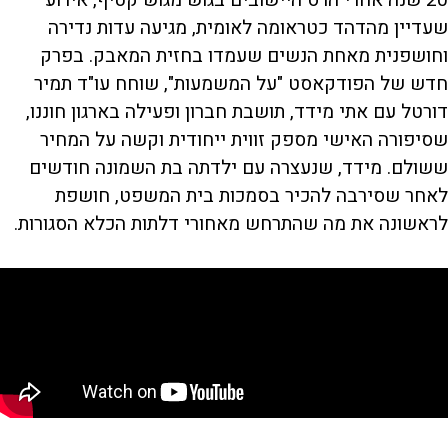
20 שנה אחרי הרס היישובים בגוש מגוש קטיף, אירוע
שעדיין מהדהד כטראומה לאומית, מגיעה עדות נדירה
וחושפנית מאחת הנשים שעמדו בחזית המאבק. בפרק
חדש של הפודקאסט "על המשמעות", שוחח עו"ד תמיר
דורטל עם אתי מידד, תושבת חברון ופעילה בארגון חוננו,
שסיפורה האישי מספק זווית ייחודית וקשה על המחיר
ששולם. מידד, שנעצרה עם ילדתה בת השמונה חודשים
לאחר שסירבה להכיר בסמכות בית המשפט, חושפת
לראשונה את מה שהתרחש מאחורי דלתות הכלא הסגורות.