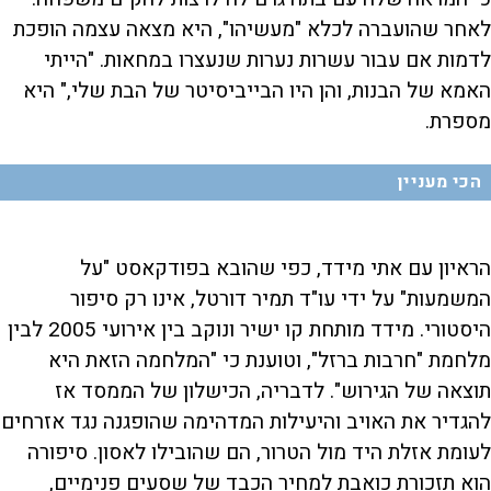
לאחר שהועברה לכלא "מעשיהו", היא מצאה עצמה הופכת
לדמות אם עבור עשרות נערות שנעצרו במחאות. "הייתי
האמא של הבנות, והן היו הבייביסיטר של הבת שלי," היא
מספרת.
הכי מעניין
הראיון עם אתי מידד, כפי שהובא בפודקאסט "על
המשמעות" על ידי עו"ד תמיר דורטל, אינו רק סיפור
היסטורי. מידד מותחת קו ישיר ונוקב בין אירועי 2005 לבין
מלחמת "חרבות ברזל", וטוענת כי "המלחמה הזאת היא
תוצאה של הגירוש". לדבריה, הכישלון של הממסד אז
להגדיר את האויב והיעילות המדהימה שהופגנה נגד אזרחים
לעומת אזלת היד מול הטרור, הם שהובילו לאסון. סיפורה
הוא תזכורת כואבת למחיר הכבד של שסעים פנימיים,