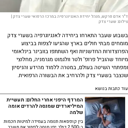
ד"ר אדם פרקש, מנהל יחידת האנגיוגרפיה במרכז הרפואי שערי צדק |
צילום:
שערי צדק
בשבוע שעבר התארחו ביחידה לאנגיוגרפיה בשערי צדק
מומחים מבתי חולים בארץ שהגיעו לצפות בביצוע
הפרוצדורות החדשניות ואף השתתפו בוובינר בינלאומי
מיוחד שהוביל פרופ' ולטר וולגמוט מגרמניה, מחלוצי
ומפתחי השיטה בעולם, במטרה ללמוד מהידע והניסיון
שנצבר בשערי צדק ולהרחיב את הבשורה הרפואית.
עוד כתבות בנושא
המרדף היפני אחרי החלום: תעשיית
המיליארדים שמנסה להרדים אומה
שלמה
בין קופסאות תנומה בעמידה למיטות חכמות
ב-2,500 דולר, יפן מנסה לפתור את משבר