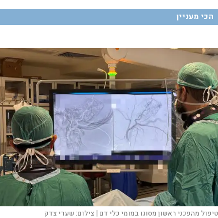
הכי מעניין
טיפול מהפכני ראשון מסוגו במומי כלי דם |
צילום:
שערי צדק