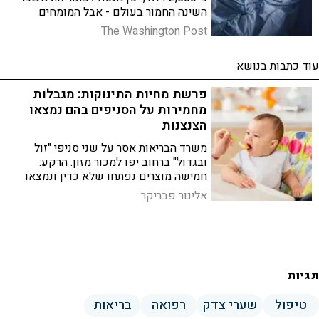
השינה החמור בעולם - אבל המומחים
מזכירים שהפתרון האמיתי לא דורש שום
The Washington Post
גאדג'ט
עוד כתבות בנושא
פרשת מחיות התינוקות: מגבלות
מחמירות על הסניפים בהם נמצאו
הצנצנות
משרד הבריאות אסר על שני סניפי "זול
ובגדול" ברחוב יפו למכור מזון. הרקע:
חמישה מוצרים נפתחו שלא כדין ונמצאו
בהם חומרי הרדמה, לאחר שחמישה פעוטות
אלינור פבריקר
שצרכו את המחיות אושפזו
תגיות
טיפול
שערי צדק
רפואה
בריאות