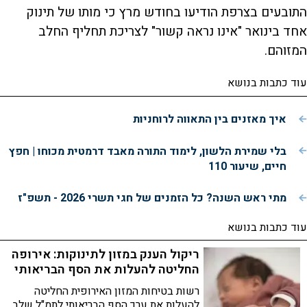
התובעים בצרפת הודיעו בחודש מרץ כי מותו של תינוק
אחד בינואר "אינו נראה קשור" לצריכת תחליף החלב
המזוהם.
עוד כתבות בנושא
איך מאזנים בין התאווה לרוחניות
בלי שמירת הלשון, לימוד התורה מאבד דרמטית מכוחו | חפץ
חיים, שיעור 110
מתי ראש השנה? כל הזמנים של חגי תשרי 2026 - תשפ"ז
עוד כתבות בנושא
ריקול הענק במזון לתינוקות: אירופה
החליטה להעלות את הסף הבריאותי
רשות בטיחות המזון האירופית החליטה
להעלות את ערך הסף הבריאותי לתמ"ל שלב