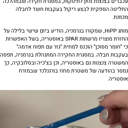
עכברים בצנצנת מזון לתינוקות, במסגרת חקירה שבמהלכה
החליטה הספקית לבצע ריקול בעקבות חשד לחבלה
מכוונת.
מותג HiPP, שמקורו בגרמניה, הודיע ביום שישי בלילה על
החזרת מוצריו מרשתות SPAR באוסטריה, בשל האפשרות
כי "חומר מסוכן" הוכנס למחית "גזר עם תפוח אדמה"
בעקבות חבלה. במסגרת החקירה המתנהלת בגרמניה, תפסה
המשטרה צנצנות גם באוסטריה, וכן בצ'כיה ובסלובקיה, כך
נמסר בהודעה של משטרת מחוז בורגנלנד שבמזרח
אוסטריה.