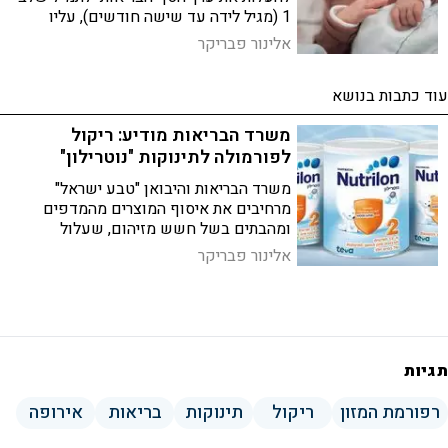
1 (מגיל לידה עד שישה חודשים), עליו
התבסס מערך הרגולציה במזון של משרד
אלינור פבריקר
הבריאות
עוד כתבות בנושא
משרד הבריאות מודיע: ריקול
לפורמולה לתינוקות "נוטרילון"
משרד הבריאות והיבואן "טבע ישראל"
מרחיבים את איסוף המוצרים מהמדפים
ומהבתים בשל חשש מזיהום, שעלול
להתפתח בחומצת שומן שהיא אחד מרכיבי
אלינור פבריקר
המוצר. סך הכל יורדים מהמדף 21 תאריכי
ייצור
תגיות
רפורמת המזון
ריקול
תינוקות
בריאות
אירופה