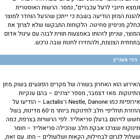
ונמצא חיובי לרעל עכברים", נמסר. הרשות האוסטרית
להגנת המזון הודיעה בשבת כי ייתכן שהרעל הוחדר למוצר
כחלק מניסיון סחיטה. הלקוחות התבקשו שלא לצרוך את
המוצר, שניתן לזהותו באמצעות תווית לבנה עם עיגול אדום
בתחתית הצנצנת, ולהחזירו לחנות שבה נרכש.
הכי מעניין
האירוע הוא האחרון בשורה של מקרים הפוגעים בשוק מזון
התינוקות. מאז דצמבר, מספר יצרנים – בהם ענקיות
אירופיות כמו Nestle, Danone ו־Lactalis – הודיעו על
החזרת תחליפי חלב לתינוקות ביותר מ־60 מדינות, בשל
חשש לזיהום ברעלן סריאוליד. לפי הרשויות בצרפת, כמה
תינוקות שצרכו אבקת חלב שהכילה סריאוליד – חומר
שעלול לגרום לבחילות, הקאות ושלשולים – מתו. עם זאת,