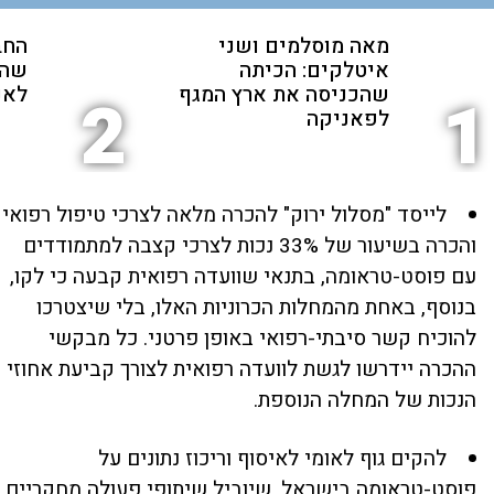
מאה מוסלמים ושני
החב
איטלקים: הכיתה
שהת
שהכניסה את ארץ המגף
לאנ
2
1
לפאניקה
לייסד "מסלול ירוק" להכרה מלאה לצרכי טיפול רפואי
והכרה בשיעור של 33% נכות לצרכי קצבה למתמודדים
עם פוסט-טראומה, בתנאי שוועדה רפואית קבעה כי לקו,
בנוסף, באחת מהמחלות הכרוניות האלו, בלי שיצטרכו
להוכיח קשר סיבתי-רפואי באופן פרטני. כל מבקשי
ההכרה יידרשו לגשת לוועדה רפואית לצורך קביעת אחוזי
הנכות של המחלה הנוספת.
להקים גוף לאומי לאיסוף וריכוז נתונים על
פוסט-טראומה בישראל, שיוביל שיתופי פעולה מחקריים