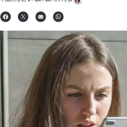
אביגיל זית
א' בסיון ה׳תשפ"ו