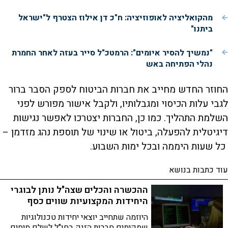
מהקואליציה לאופוזיציה: ח"כ דן אילוז הצטרף ל"ישראל
ביתנו"
"נמשיך להסיר איומים": הרמטכ"ל סייר בעזה לאחר החמרת
נהלי הפתיחה באש
החוזר החדש מחייב את חברות הביטוח לספק הסבר ברור
לגבי עלות הכיסוי ומגבלותיו, ולקבל אישור מפורש לפני
השלמת התהליך. כמו כן, החברות יצטרכו לאפשר נגישות
דיגיטלית להפעלה, ביטול או שינוי של תוספת נהג מזדמן –
כל שעות היממה ובכל ימות השבוע.
עוד כתבות בנושא
ההכשרה והכלים שצה"ל נותן לבוגרי
היחידות המקצועיות שווים כסף
היוזמה שתחייב יוצאי יחידות טכנולוגיות
שמקימים חברות הזנק בחו"ל לשלם מיסים