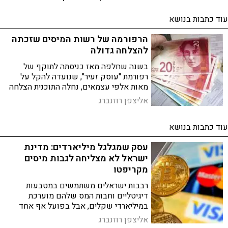
עוד כתבות בנושא
הרפורמה של רשות המיסים שזכתה
להצלחה גדולה
בשנה שחלפה מאז כניסתה לתוקף של
רפורמת "עוסק זעיר", שנועדה להקל על
מאות אלפי עצמאים, נחלה התוכנית הצלחה
גדולה. כעת נכון להרחיב אותה למעגלים
אליצפן רוזנברג
נוספים
עוד כתבות בנושא
עסק שמגלגל מיליארדים: מדינת
ישראל לא מצליחה לגבות מיסים
מקריפטו
רבבות ישראלים משתמשים במטבעות
דיגיטליים וחבות המס שלהם מוערכת
במיליארדי שקלים, אבל בפועל אף אחד
כמעט לא מדווח. האם נוהל חדש ישנה את
אליצפן רוזנברג
המצב?