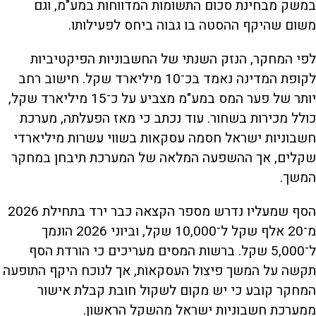
במשק מבחינת סכום התשומות המדווחות במע"מ, וגם
משום שהיקף ההסטה בו גבוה ביחס לפעילותו.
לפי המחקר, הנזק השנתי של החשבוניות הפיקטיביות
לקופת המדינה נאמד בכ־10 מיליארד שקל. חישוב רחב
יותר של פער המס במע"מ מצביע על כ־15 מיליארד שקל,
כולל מכירות בשחור. עוד נכתב כי מאז הפעלתה, מערכת
חשבוניות ישראל חסמה עסקאות בשווי עשרות מיליארדי
שקלים, אך ההשפעה המלאה של המערכת תיבחן במחקר
המשך.
הסף שמעליו נדרש מספר הקצאה כבר ירד בתחילת 2026
מ־20 אלף שקל ל־10,000 שקל, וביוני 2026 הונמך
ל־5,000 שקל. ברשות המסים מעריכים כי הורדת הסף
תקשה על המשך פיצול העסקאות, אך לנוכח היקף התופעה
המחקר קובע כי יש מקום לשקול חובת קבלת אישור
ממערכת חשבוניות ישראל מהשקל הראשון.