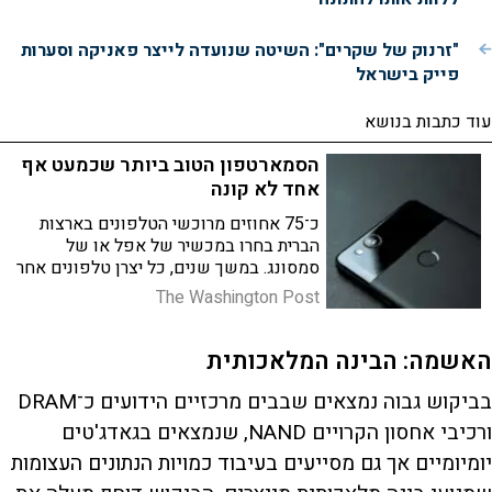
"זרנוק של שקרים": השיטה שנועדה לייצר פאניקה וסערות
פייק בישראל
עוד כתבות בנושא
הסמארטפון הטוב ביותר שכמעט אף
אחד לא קונה
כ־75 אחוזים מרוכשי הטלפונים בארצות
הברית בחרו במכשיר של אפל או של
סמסונג. במשך שנים, כל יצרן טלפונים אחר
נלחם על הפירורים. "זו אפילו לא תחרות
The Washington Post
הוגנת"
האשמה: הבינה המלאכותית
בביקוש גבוה נמצאים שבבים מרכזיים הידועים כ־DRAM
ורכיבי אחסון הקרויים NAND, שנמצאים בגאדג'טים
יומיומיים אך גם מסייעים בעיבוד כמויות הנתונים העצומות