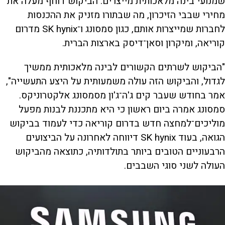
שמנועי בינה מלאכותית מייצרים. הביקוש דוחף מעלה את
מחירי שבבי הזיכרון, מה שבתורו מזניק את ההכנסות
לחברות שמייצרות אותם, כגון סמסונג ו־SK hynix מדרום
קוריאה, ומיקרון וסאן־דיסק בארצות הברית.
"הביקוש לשרתים הקשורים לבינה מלאכותית ממשיך
לגדול, והביקוש הזה עולה משמעותית על היצע התעשייה",
אמר בחודש שעבר קים ג'ה־ג'ון מסמסונג אלקטרוניקס.
סמסונג אמרה ביום ראשון כי היא מתכננת לבנות מפעל
מוליכים־למחצה חדש בדרום קוריאה כדי לעמוד בביקוש
הגואה, בעוד SK hynix דיווחה לאחרונה על הביצועים
הרבעוניים הטובים ביותר בתולדותיה, כתוצאה מהביקוש
העולה לשני סוגי השבבים.