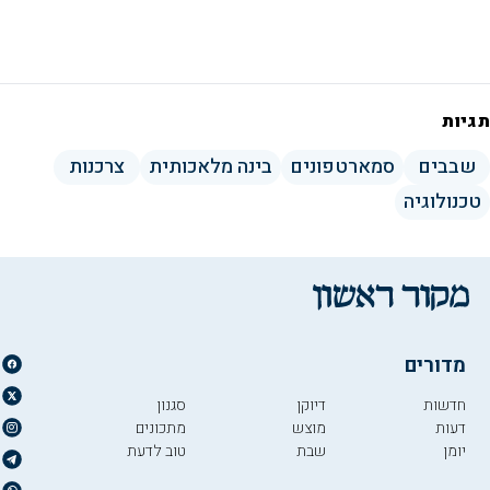
– והיכן עומדות גוגל ואפל במימושן
תגיות
שבבים
סמארטפונים
בינה מלאכותית
צרכנות
טכנולוגיה
מדורים
חדשות
דיוקן
סגנון
דעות
מוצש
מתכונים
יומן
שבת
טוב לדעת