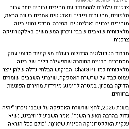
צילום:
מרים אלסטר/פלאש 90
צרכנים עלולים להתמודד עם מחירים גבוהים יותר עבור
טלפונים, מחשבים ניידים וגאדג'טים אחרים בשנה הבאה,
מזהירים יצרנים ואנליסטים. הסיבה: מרכזי נתוני בינה
מלאכותית שואבים שבבי זיכרון המשמשים באלקטרוניקה
צרכנית.
חברות הטכנולוגיה הגדולות בעולם משקיעות סכומי עתק
מסחררים בבניית החומרה שמפעילה כלים של בינה
מלאכותית כמו ChatGPT. הביקוש הבלתי-נדלה שלהן יוצר
עמוס כבד על שרשרת האספקה, שיצרני השבבים שומרים
הדוקה במכוון, במטרה להימנע מירידות מחירים הפוגעות
ברווחים.
בשנת 2026, לחץ שרשרת האספקה על שבבי זיכרון "יהיה
גדול בהרבה מאשר השנה", אמר השבוע לו וויִבִּינג, נשיא
ענקית האלקטרוניקה הסינית שיאומִי. "כולם ככל הנראה