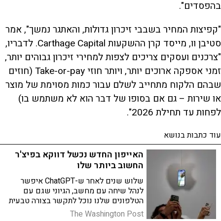
בהפסדים".
"קפיצות המחיר בשבבי זיכרון גדולות, והאתגר נמשך", אמר
סטיבן וו, מייסד קרן ההשקעות Carthage Capital. לדבריו,
"צרכנים ועסקים צריכים לצפות למחירי זיכרון גבוהים יותר,
זמני אספקה ארוכים יותר, ויותר חוזי Take-or-pay (חוזים
שבהם הלקוח מתחייב לשלם עבור כמות מסוימת של מוצר
או שירות – גם אם בסופו של דבר הוא לא משתמש בו)
לפחות עד תחילת 2026".
עוד כתבות בנושא
האייפון החדש נכשל דווקא בפיצ'ר
החשוב ביותר שלו
שלוש שנים לאחר ש-ChatGPT איפשר
לנהל שיחה עם מחשב, הגיוני שגם עם
הטלפונים שלנו נוכל לתקשר בצורה טבעית
יותר. הנה שלוש דרכים שבהן בינה
The Washington Post
מלאכותית משנה את דרך פעולת הטלפונים