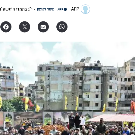
AFP
י"ג בתמוז ה׳תשפ"ו