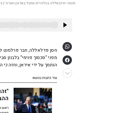
תומכי חיזבאללה בהלוויית מחבל בארגון הטרור |
צי
חסן פדלאללה, חבר פרלמנט לבנ
מפני "סכסוך פנימי" בלבנון סב
הנתמך על ידי איראן, וחזה כי 
עוד כתבות בנושא
"זהו
ההבנ
ראש המ
תאפשר