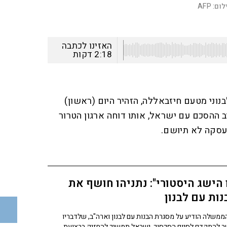
לום:
AFP
האזינו לכתבה
2:18
דקות
וני מטעם חיזבאללה, הזהיר היום (ראשון)
יב ההסכם עם ישראל, אותו דוחה ארגון הטרור
העסקה לא תיושם.
 הישג היסטורי": נתניהו חושף את
ות עם לבנון
משלה הודיע על מסגרת הבנות עם לבנון וארה"ב, שלדבריו
 להתקדם לסיום הסכסוך. ישראל תמשיך להחזיק ברצועת