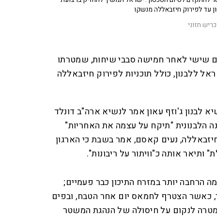
ן עד לפירוק חיזבאללה מנשקו
כריש חזוני
ום שישי לאחר חמישה סבבי שיחות, שמטרתו
אל ללבנון, כולל תוכניות לפירוק חיזבאללה
 לבנון ג'וזף עאון אמר לנשיא ארה"ב דונלד
ה הלבנונית "תיקח על עצמה את האחריות"
יזבאללה, נעים קאסם, אמר בשבת כי הארגון
 ותיאר אותה כ"וויתור על ריבונות".
ה הרחבה יותר במזרח התיכון כבר פעמיים;
 ב-8 באוקטובר, כאשר הצטרף לחמאס יום אחר הטבח, ובפים
ה בתחילת מרץ 2026 - במטרה לנקום על חיסולה של הנהגת המשטר