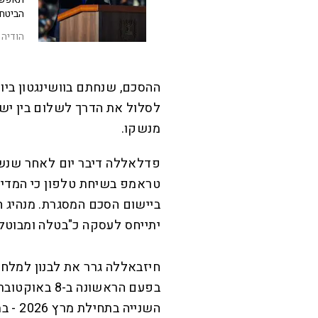
הביטחו
הודיה 
ההסכם, שנחתם בוושינגטון בי
לסלול את הדרך לשלום בין ישר
מנשקו.
פדלאללה דיבר יום לאחר שנשיא
טראמפ בשיחת טלפון כי המדינ
ביישום הסכם המסגרת. מנהיג ח
יתייחס לעסקה כ"בטלה ומבוטלת"
חיזבאללה גרר את לבנון למלחמ
בפעם הראשונה
השניי