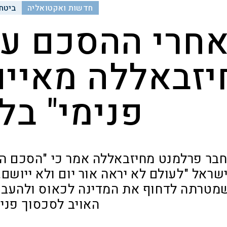
חדשות ואקטואליה
ביטחו
חרי ההסכם עם
יזבאללה מאיים
פנימי" בלב
בר פרלמנט מחיזבאללה אמר כי "הסכם הה
שראל "לעולם לא יראה אור יום ולא ייושם
מטרתה לדחוף את המדינה לכאוס ולהעבי
האויב לסכסוך פנימ