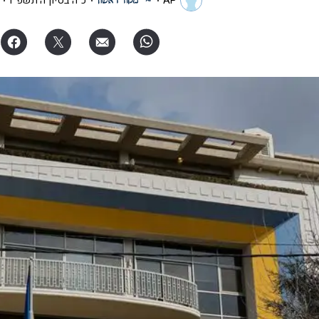
AP
כ"ה בסיון ה׳תשפ"ו