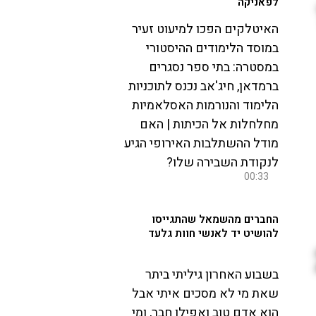
לפאניקה
האיטלקים הפכו למיעוט זעיר
במוסד הלימודים ההיסטורי
במסטרה: בתי ספר נסגרים
ברמדאן, חיג'אב נכנס לתוכניות
הלימוד והנורמות האסלאמיות
מחלחלות אל הכיתות | האם
מודל ההשתלבות האירופי הגיע
לנקודת השבירה שלו?
00:33
החברים מהשמאל שהתגייסו
להושיט יד לאנשי חוות גלעד
בשבוע האחרון גיליתי ביתר
שאת מי לא מסכים איתי אבל
הוא אדם טוב ואפילו חבר, ומי