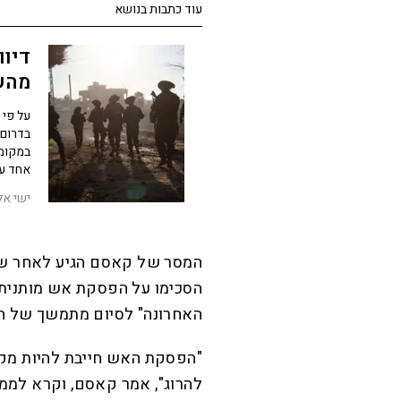
עוד כתבות בנושא
דיוו
מהשט
על פי 
בדרום 
במקומם
אחד עם
ישי אל
המסר של קאסם הגיע לאחר שנצ
הסכימו על הפסקת אש מותנית ש
האחרונה" לסיום מתמשך של ה
"הפסקת האש חייבת להיות מק
להרוג", אמר קאסם, וקרא למ