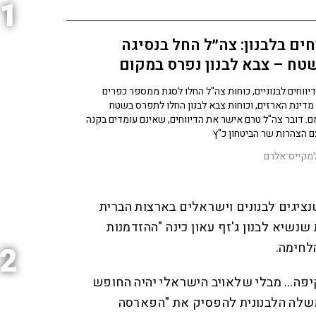
1
חים בלבנון: צה״ל החל בנסיגה
ח – צבא לבנון נפרס במקום
דיווחים לבנוניים, כוחות צה"ל החלו לסגת ממספר כפרים
מדינת הארזים, וכוחות צבא לבנון החלו לתפרס בשטח
. דובר צה"ל טרם אישר את הדיווחים, שאינם עומדים בקנה
 הצהרות שר הביטחון כ"ץ
מקייס־אלרם
יגים לבנונים וישראלים בארצות הברית
נשיא לבנון ג'זף עאון כינה "ההזדמנות
לחימה.
2
יפה… מבלי שלאויב הישראלי יהיה החופש
משלה הלבנונית להפסיק את "הפארסה