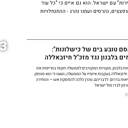
ת" עם ישראל. הוא גם איים כי "כל עוד
פצצים, נהרסים ועמנו נהרג - ההתנחלויות
3
ם טובע בים של כישלונות":
ים בלבנון נגד מזכ"ל חיזבאללה
ווח בלבנון, מקורות המקורבים לממשלה תקפו בחריפות את
חיזבאללה בעקבות איומיו על הממשלה, וטענו כי הוא מנותק
ות בדרום. לדבריהם, טהרן הלכה להפסקת אש — והותירה
גון לבדו מול ישראל
ן