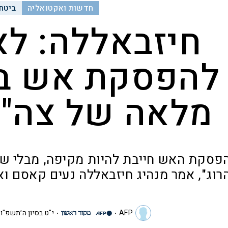
חדשות ואקטואליה
ביטחו
חיזבאללה: לא
להפסקת אש בל
מלאה של צה"ל
פסקת האש חייבת להיות מקיפה, מבלי של
רוג", אמר מנהיג חיזבאללה נעים קאסם וא
AFP
י"ט בסיון ה׳תשפ"ו