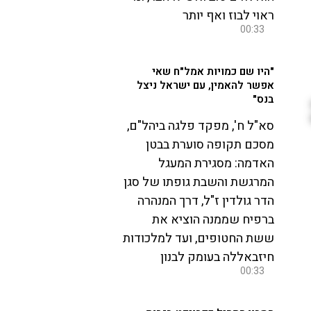
ראוי לבוז ואף יותר
00:33
"היו שם כמויות אמל"ח שאי
אפשר להאמין, עם ישראל ניצל
בנס"
סא"ל ח', מפקד פלגה ביהל"ם,
מסכם תקופה סוערת בבטן
האדמה: מסגירת המעגל
המרגשת והשבת גופתו של סגן
הדר גולדין ז"ל, דרך המנהרה
ברפיח שממנה הוציא את
ששת החטופים, ועד למלכודות
חיזבאללה בעומק לבנון
00:33