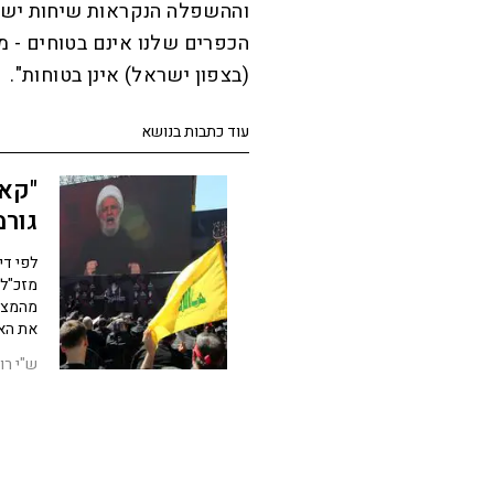
וההשפלה הנקראות שיחות ישירו
הכפרים שלנו אינם בטוחים - מו
(בצפון ישראל) אינן בטוחות".
עוד כתבות בנושא
"קאס
גורמ
לפי די
מזכ"ל 
מהמציא
את האר
ש"י רוז