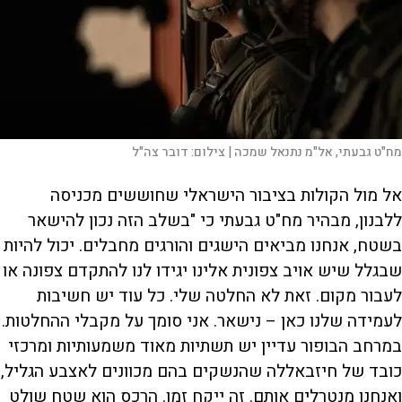
מח"ט גבעתי, אל"מ נתנאל שמכה |
צילום:
דובר צה"ל
אל מול הקולות בציבור הישראלי שחוששים מכניסה
ללבנון, מבהיר מח"ט גבעתי כי "בשלב הזה נכון להישאר
בשטח, אנחנו מביאים הישגים והורגים מחבלים. יכול להיות
שבגלל שיש אויב צפונית אלינו יגידו לנו להתקדם צפונה או
לעבור מקום. זאת לא החלטה שלי. כל עוד יש חשיבות
לעמידה שלנו כאן – נישאר. אני סומך על מקבלי ההחלטות.
במרחב הבופור עדיין יש תשתיות מאוד משמעותיות ומרכזי
כובד של חיזבאללה שהנשקים בהם מכוונים לאצבע הגליל,
ואנחנו מנטרלים אותם. זה ייקח זמן. הרכס הוא שטח שולט