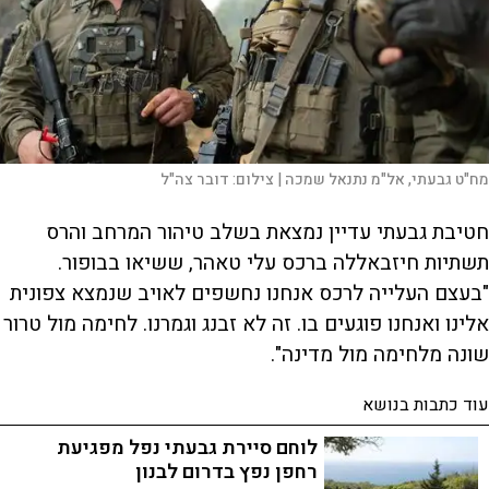
מח"ט גבעתי, אל"מ נתנאל שמכה |
צילום:
דובר צה"ל
חטיבת גבעתי עדיין נמצאת בשלב טיהור המרחב והרס
תשתיות חיזבאללה ברכס עלי טאהר, ששיאו בבופור.
"בעצם העלייה לרכס אנחנו נחשפים לאויב שנמצא צפונית
אלינו ואנחנו פוגעים בו. זה לא זבנג וגמרנו. לחימה מול טרור
שונה מלחימה מול מדינה".
עוד כתבות בנושא
לוחם סיירת גבעתי נפל מפגיעת
רחפן נפץ בדרום לבנון