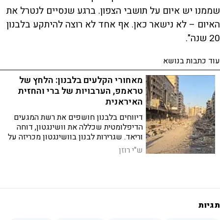
שממנו יש איום על תושבי הצפון. ברגע שנסיים לנטרל את
האיום – לא נישאר כאן. אף אחד לא רוצה להיתקע בלבנון
20 שנה".
עוד כתבות בנושא
מאחורי הקלעים בלבנון: הלחץ של
טראמפ, הערבויות של ברי והחזית
האיראנית
דיווחים בלבנון חושפים את רשת המגעים
הדיפלומטית שכללה את וושינגטון, דוחה
וריאד. שגרירות לבנון בוושינגטון מכריזה על
הסכמה עקרונית להפסקת אש ובסביבת יו"ר
ש"י רוזן
הפרלמנט נביה ברי מתחייבים לערוב
לחיזבאללה
תגיות