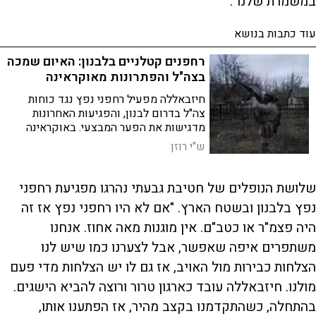
במשמרת שלנו".
עוד כתבות בנושא
רחפנים קטלניים בלבנון: האיום שמכה
בצה"ל והפתרונות מאוקראינה
חיזבאללה מפעיל רחפני נפץ נגד כוחות
צה"ל בדרום לבנון, והפגיעות האחרונות
מדגישות את הפער המבצעי. באוקראינה
כבר בונים שכבת הגנה חדשה: זולה, מהירה
ש"י רוזן
ומבוזרת
שלושת הנופלים של חטיבת גבעתי נהרגו מפגיעת רחפני
נפץ בלבנון ובשטח הארץ. "אם לא היו רחפני נפץ אז זה
היה פצמ"ר או כטב"ם. אין מוגנות מאה אחוז. אנחנו
משתפרים איפה שאפשר, אבל לצערנו כמו שיש לנו
הצלחות כבירות מול האויב, אז גם לו יש הצלחות מדי פעם
מולנו. חיזבאללה עובד כארגון טרור ורוצה להביא הישגים.
בהתחלה, כשהתקדמנו בקצב מהיר, אז הפתענו אותו,