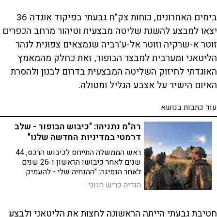
בימים האחרונים, כוחות צק"ח גבעתי בפיקוד אוגדה 36
יצאו למבצע להשגת שליטה מבצעית וטיהור מרחב הכפרים
זוטר א-שרקיה וזוטר אל-ע'רביה שנמצאים צפונית לנהר
הליטאני ומערבית למבצר הבופור, זאת כחלק מהמאמץ
האוגדתי לחיזוק השליטה המבצעית בדרום לבנון ולהסרת
האיום הישיר על אצבע הגליל ומטולה.
עוד כתבות בנושא
רה"מ נתניהו: "כיבוש הבופור - שלב
דרמטי במדיניות החדשה שלנו"
ראש הממשלה התייחס לכיבוש הרכס, 44
שנים לאחר כיבושו הראשון ו-26 שנים
לאחר הנסיגה: "ההנחיה שלי - להעמיק
ולהרחיב את האחיזה שלנו במקומות שהיו
הודיה כריש חזוני
בתפיסת חיזבאללה"
חטיבת גבעתי הייתה הראשונה לחצות את הליטאני ולבצע