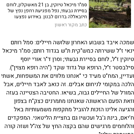
סמ"ר מיכאל טיוקין, בן 21 מאשקלון, לוחם
בסיירת גבעתי, נפל מפגיעת רחפן נפץ של
חיזבאללה בדרום לבנון. באירוע נפצעו
ארבעה לוחמים נוספים באורח קל
כתב מקור ראשון
שמכה איבד בשבוע האחרון שלושה חיילים: סמל רותם
ינאי ז"ל ששירתה כמש"קית ת"ש בגדוד רותם; סמ"ר מיכאל
טיוקין ז"ל, לוחם בסיירת גבעתי; וסרן ד"ר אורי יוסף
סילבסטר ז"ל, הרופא של גדוד שקד ("היה רופא מצוין").
ועדיין, המח"ט מעיד כי "אנחנו מלווים את המשפחות, אשתי
הלכה במקומי לניחום אבלים. זה כואב לאבד חיילים, אבל
המורל של החיילים גבוה, בשיאו. החטיבה הצטיינה בעזה
וזאת הפעם הראשונה שאנחנו מתמרנים כצק"ח בצפון
והגיעה אלינו הזכות להוביל מתקפות משמעותיות באל
ח'יאם, בינת ג'בל ועכשיו גם בחציית הליטאני. המפקדים
והלוחמים מרגישים שהם בקצה החץ של צה"ל ושזה קורה