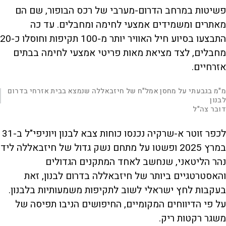
פשיטות במרחב הדרום-מערבי של רכס הבופור, שם הם
מאתרים ומשמידים אמצעי לחימה ומחבלים. עד כה
התבצעו בסיוע חיל האוויר יותר מ-100 תקיפות וחוסלו כ-20
מחבלים, לצד מציאת מאות פריטי אמצעי לחימה בבתים
אזרחיים.
L
00:00:11
מ"מ בגבעתי על מחסן אמל"ח של חיזבאללה שנמצא בבית אזרחי בדרום
D
o
|
a
לבנון
d
S
S
u
e
M
k
k
F
דובר צה"ל
P
d
u
i
i
u
:
t
p
p
l
r
3
e
v
v
l
2
i
i
s
לכפר זוטר א-שרקיה נכנסו כוחות צבא לבנון ויוניפי"ל ב-31
.
d
d
c
a
9
e
e
r
3
o
o
e
במרץ 2025 ופשטו על מתחם נשק גדול של חיזבאללה ליד
l
%
b
f
e
t
a
o
n
c
r
נהר הליטאני, שנחשב לאחד המתקנים הגדולים
k
w
i
w
a
a
r
והאסטרטגיים ביותר של חיזבאללה בדרום לבנון, זאת
r
d
a
o
d
בעקבות לחץ ישראלי לשוב לתקיפות משמעותיות בלבנון.
n
על פי הדיווחים המקומיים, החיפושים הניבו תפיסה של
y
משגר רקטות ריק.