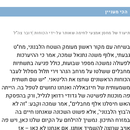
הכי מעניין
V
L
00:00:26
i
תיעוד של מחסן אמצעי לחימה שאותר על-ידי הכוחות
דובר צה"ל
|
D
o
a
d
S
S
u
e
M
k
k
F
P
d
u
i
i
u
בשיחה עם מקור ראשון מעומק השטח הלבנוני, מח"ט
:
t
p
p
l
r
1
e
v
v
l
d
5
s
i
i
גבעתי, אלוף משנה נתנאל שמכה, אמר כי ההיערכות
.
d
d
c
a
1
e
e
r
לפעולה נמשכה מספר שבועות, כולל פגיעה בתשתיות
0
o
o
e
l
%
b
f
e
t
a
o
n
מחבלים ששלטו על מרחב הנהר וירי תלול מסלול לעבר
c
r
e
k
w
i
w
a
הכוחות הראשונים שחצו את הליטאני. "יש שם תשתית
a
r
r
d
a
o
d
משמעותית של חיזבאללה ואנחנו נחושים לטפל בה. הייתה
o
n
פה מוכנות לפשיטה של גדודי רדואן לגליל, ורק בהפסקת
האש חיסלנו אלף מחבלים", אמר שמכה וקבע: "זה לא
y
ה'בוץ הלבנוני', אלא פשוט השכונה שאנחנו חיים בה
במזרח התיכון. נמשיך להילחם על הקיום שלנו כאן, ויש פה
V
אויב שרוצה להשמיד אותנו. אם אנחנו לא כאן – אז