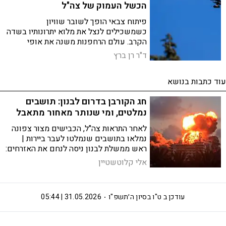
הכשל העמוק של צה"ל
פיתוח צבאי הופך לשובר שוויון
כשמשכילים לנצל את מלוא יתרונותיו בשדה
הקרב. עולם הרחפנות משנה את אופי
המלחמה, אבל בישראל עדיין לא מבינים את
ד"ר רן ברץ
גודל המהפכה
עוד כתבות בנושא
חג הקורבן בדרום לבנון: תושבים
נמלטים, ומי שנותר מאחור מתאבל
לאחר התראות צה"ל, הכבישים מצור צפונה
נמלאו בתושבים שנמלטו לעבר ביירות |
ראש ממשלת לבנון ניסה לנחם את האזרחים:
"הזדמנות לדבוק בתקווה ובביטחון ביכולתנו
אלי קלוטשטיין
לבנות מדינה חזקה"
עודכן ב
ט"ו בסיון ה׳תשפ"ו
31.05.2026 | 05:44