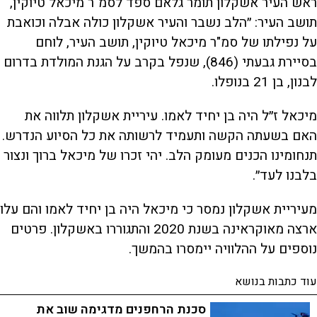
ראש העיר אשקלון תומר גלאם ספד לסמ"ר מיכאל טיוקין,
תושב העיר: ״הלב נשבר והעיר אשקלון כולה אבלה וכואבת
על נפילתו של סמ"ר מיכאל טיוקין, תושב העיר, לוחם
בסיירת גבעתי (846), שנפל בקרב על הגנת המולדת בדרום
לבנון, בן 21 בנופלו.
מיכאל ז״ל היה בן יחיד לאמו. עיריית אשקלון תלווה את
האם בשעתה הקשה ותעמיד לרשותה את כל הסיוע הנדרש.
תנחומינו הכנים מעומק הלב. יהי זכרו של מיכאל ברוך ונצור
בלבנו לעד״.
מעיריית אשקלון נמסר כי מיכאל היה בן יחיד לאמו והם עלו
ארצה מאוקראינה בשנת 2020 והתגוררו באשקלון. פרטים
נוספים על ההלוויה יימסרו בהמשך.
עוד כתבות בנושא
סכנת הרחפנים מדגימה שוב את