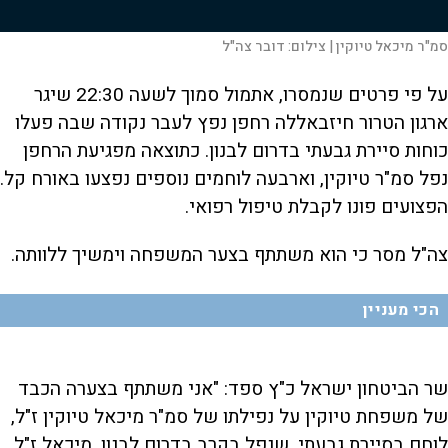
סמ"ר מיכאל טיוקין |
צילום:
דובר צה"ל
על פי פרטים שנמסרו, אתמול סמוך לשעה 22:30 שיגר
ארגון הטרור חיזבאללה רחפן נפץ לעבר נקודה שבה פעלו
כוחות סיירת גבעתי בדרום לבנון. כתוצאה מפגיעת הרחפן
נפל סמ"ר טיוקין, וארבעה לוחמים נוספים נפצעו באורח קל.
הפצועים פונו לקבלת טיפול רפואי.
צה"ל מסר כי הוא משתתף בצער המשפחה וימשיך ללוותה.
הכי מעניין
שר הביטחון ישראל כ"ץ ספד: "אני משתתף בצערה הכבד
של משפחת טיוקין על נפילתו של סמ"ר מיכאל טיוקין ז"ל,
לוחם בסיירת גבעתי, שנפל בקרב בדרום לבנון. מיכאל ז"ל