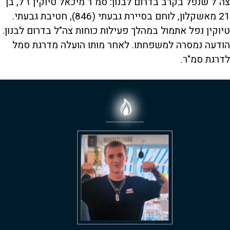
צה"ל שנפל בקרב בדרום לבנון: סמ"ר מיכאל טיוקין ז"ל, בן
21 מאשקלון, לוחם בסיירת גבעתי (846), חטיבת גבעתי.
טיוקין נפל אתמול במהלך פעילות כוחות צה"ל בדרום לבנון.
הודעה נמסרה למשפחתו. לאחר מותו הועלה מדרגת סמל
לדרגת סמ"ר.