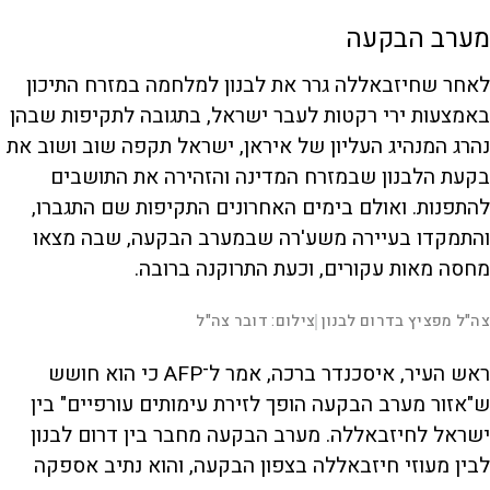
מערב הבקעה
i
לאחר שחיזבאללה גרר את לבנון למלחמה במזרח התיכון
באמצעות ירי רקטות לעבר ישראל, בתגובה לתקיפות שבהן
d
נהרג המנהיג העליון של איראן, ישראל תקפה שוב ושוב את
בקעת הלבנון שבמזרח המדינה והזהירה את התושבים
e
להתפנות. ואולם בימים האחרונים התקיפות שם התגברו,
והתמקדו בעיירה משע'רה שבמערב הבקעה, שבה מצאו
מחסה מאות עקורים, וכעת התרוקנה ברובה.
o
L
00:00:22
צה"ל מפציץ בדרום לבנון
צילום: דובר צה"ל
|
D
o
a
d
S
S
u
e
M
k
k
F
P
d
u
i
i
u
ראש העיר, איסכנדר ברכה, אמר ל־AFP כי הוא חושש
:
t
p
p
l
r
1
e
v
v
l
7
s
i
i
ש"אזור מערב הבקעה הופך לזירת עימותים עורפיים" בין
.
d
d
c
a
2
e
e
r
ישראל לחיזבאללה. מערב הבקעה מחבר בין דרום לבנון
4
o
o
e
l
%
b
f
e
t
a
o
n
לבין מעוזי חיזבאללה בצפון הבקעה, והוא נתיב אספקה
c
r
k
w
i
w
a