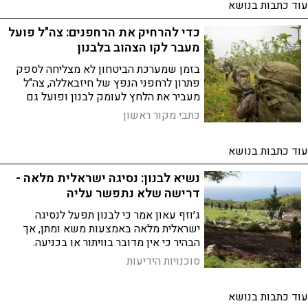
עוד כתבות בנושא
כדי להרחיק את הרחפנים: צה"ל פועל
מעבר לקו הצהוב בלבנון
בזמן שמערכת הביטחון לא מצליחה לספק
פתרון לרחפני הנפץ של חיזבאללה, צה"ל
מעביר את הלחץ לעומק לבנון ופועל גם
מעבר לנהר הליטני, במטרה לדחוק את פעילי
כתבי מקור ראשון
הארגון צפונה ולהרחיקם מהיישובים
עוד כתבות בנושא
נשיא לבנון: נסיגה ישראלית מלאה -
דרישה שלא נתפשר עליה
ג׳וזף עאון אמר כי לבנון תפעל לנסיגה
ישראלית מלאה באמצעות משא ומתן, אך
הבהיר כי אין מדובר בוויתור או בכניעה.
במקביל, איראן הודיעה כי חלה התקדמות
סוכנויות הידיעות
מול ארה״ב – אך הסכם עדיין אינו קרוב
עוד כתבות בנושא