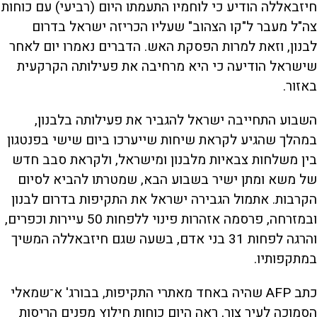
חיזבאללה הודיע כי לוחמיו התעמתו היום (רביעי) עם כוחות
צה"ל מעבר ל"קו הצהוב" שעליו הכריזה ישראל בדרום
לבנון, וזאת למרות הפסקת האש. הדברים נאמרו יום לאחר
שישראל הודיעה כי היא מרחיבה את פעילותה הקרקעית
באזור.
השבוע התחייבה ישראל להגביר את פעילותה בלבנון,
במהלך שהגיע לקראת שיחות שייערכו ביום שישי בפנטגון
בין משלחות צבאיות מלבנון ומישראל, ולקראת סבב חדש
של משא ומתן ישיר בשבוע הבא, שמטרתו להביא לסיום
הקרבות. אתמול הגבירה ישראל את התקיפות בדרום לבנון
ובמזרחה, פרסמה אזהרות פינוי ללפחות 50 עיירות וכפרים,
והרגה לפחות 31 בני אדם, בשעה שגם חיזבאללה המשיך
במתקפותיו.
כתב AFP שהיה באחד מאתרי התקיפות, בבורג' א־שמאלי
הסמוכה לעיר צור, ראה היום כוחות חילוץ מפנים הריסות