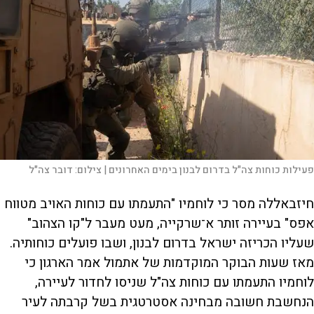
פעילות כוחות צה"ל בדרום לבנון בימים האחרונים |
צילום:
דובר צה"ל
חיזבאללה מסר כי לוחמיו "התעמתו עם כוחות האויב מטווח
אפס" בעיירה זותר א־שרקייה, מעט מעבר ל"קו הצהוב"
שעליו הכריזה ישראל בדרום לבנון, ושבו פועלים כוחותיה.
מאז שעות הבוקר המוקדמות של אתמול אמר הארגון כי
לוחמיו התעמתו עם כוחות צה"ל שניסו לחדור לעיירה,
הנחשבת חשובה מבחינה אסטרטגית בשל קרבתה לעיר