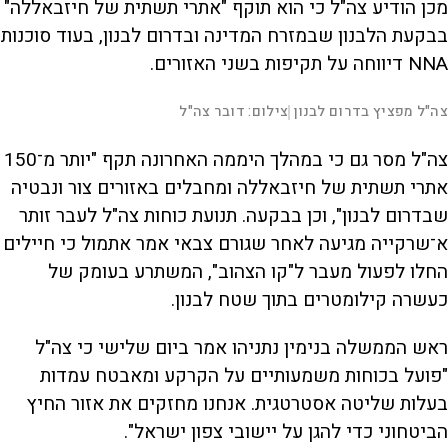
מכן הודיע צה"ל כי הוא תוקף "אתרי תשתית של חיזבאללה"
בבקעת הלבנון שבמזרח המדינה ובדרום לבנון, בעוד סוכנות
NNA דיווחה על תקיפות בשני האזורים.
L
00:00:22
צה"ל מפציץ בדרום לבנון
צילום: דובר צה"ל
|
D
o
a
d
S
S
u
e
M
k
k
F
P
d
u
i
i
u
צה"ל מסר גם כי במהלך היממה האחרונה תקף "יותר מ־150
:
t
p
p
l
r
1
e
v
v
l
7
s
i
i
אתרי תשתית של חיזבאללה ומחבלים באזורים צור ונבטיה
.
d
d
c
a
0
e
e
r
שבדרום לבנון", וכן בבקעה. תנועת כוחות צה"ל לעבר זותר
9
o
o
e
l
%
b
f
e
t
a
o
n
א־שרקייה מגיעה לאחר שגורם צבאי אמר אתמול כי חיילים
c
r
k
w
i
w
a
החלו לפעול מעבר ל"קו הצהוב", המשתרע בעומק של
a
r
r
d
a
o
d
כעשרה קילומטרים בתוך שטח לבנון.
n
ראש הממשלה בנימין נתניהו אמר ביום שלישי כי צה"ל
y
"פועל בכוחות משמעותיים על הקרקע ומאבטח עמדות
בעלות שליטה אסטרטגית. אנחנו מחזקים את אזור החיץ
V
הביטחוני כדי להגן על יישובי צפון ישראל".