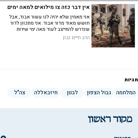
אין דבר כזה צו מילואים למאה ימים
אני מאמין שלא יהיה לנו עשור אבוד, אבל
חושש מאוד מדור אבוד. אני מתכוון לדור
שנדרש להתייצב לעוד מאה ימי שירות
מילואים למשימות בט"ש | המספר
הרב חיים נבון
התלת-ספרתי העגול הזה צריך להכות אותנו
בהלם. אסור להתרגל אליו
תגיות
המלחמה
גבול הצפון
לבנון
חיזבאללה
צה"ל