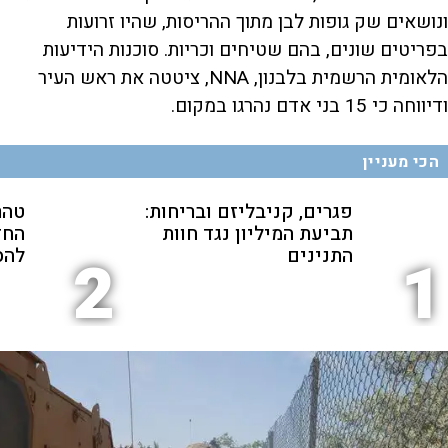
ונושאים שק גופות לבן מתוך ההריסות, שהיו זרועות
בפריטים שונים, בהם שטיחים וכריות. סוכנות הידיעות
הלאומית הרשמית בלבנון, NNA, ציטטה את ראש העיר
ודיווחה כי 15 בני אדם נהרגו במקום.
הכי מעניין
פגרים, קניבליזם ובריחות:
טהר
תביעת המיליון נגד חוות
החד
התנינים
להס
2
1