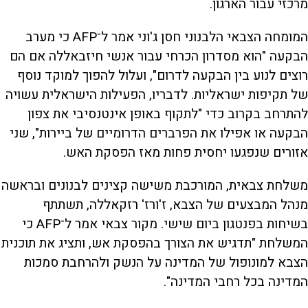
מרכזי עבור הארגון.
a
r
r
d
a
o
d
המומחה הצבאי הלבנוני חסן ג'וני אמר ל־AFP כי מערב
n
הבקעה "הוא מסדרון הכרחי עבור אנשי חיזבאללה אם הם
y
רוצים לנוע בין הבקעה לדרום", ועלול להפוך למוקד נוסף
של תקיפות ישראליות. לדבריו, הפעילות הישראלית עשויה
V
להתרחב בקרוב כדי "לתקוף באופן אינטנסיבי את צפון
הבקעה או אפילו את הפרברים הדרומיים של ביירות", שני
אזורים שנפגעו יחסית פחות מאז הפסקת האש.
i
משלחת צבאית, המורכבת משישה קצינים לבנונים ובראשה
d
מנהל המבצעים של הצבא, ז'ורז' רזקאללה, תשתתף
בשיחות בפנטגון ביום שישי. מקור צבאי אמר ל־AFP כי
המשלחת "תדגיש את הצורך בהפסקת אש, ותציג את תוכנית
e
הצבא למונופול של המדינה על הנשק ולהרחבת סמכות
המדינה בכל רחבי המדינה".
o