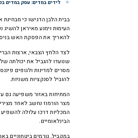
לידים במדים: עסק במדים בק
בבית הלבן הדגישו כי מבחינת 
העימות וימנע מאיראן להשיג נש
להאריך את הפסקת האש בניסיו
לצד הלחץ הצבאי, ארצות הברית
שנועדו להגביל את יכולתה של א
מסרים למדינות ולגופים פיננסי
להוביל לסנקציות משניות.
המתיחות באזור משפיעה גם על 
מצר הורמוז נחשב לאחד מצירי 
המכליות דרכו עלולה להשפיע 
הבינלאומיים.
במקביל, גורמים ביטחוניים בא