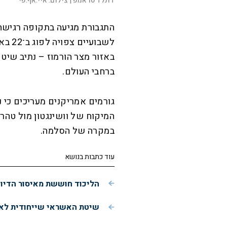
דונלד טראמפ |
צילום:
איי.אף.פי
התגבורת מגיעה בתקופה רגיש
לשבוע
באזור מצר הורמוז – נתיב שיט
ברחבי העולם.
גורמים אמריקנים מעריכים כי 
המיקוח של וושינגטון מול טה
במקרה של הסלמה.
עוד כתבות בנושא
הליכוד חוששת מאיסור הדיו
שיטת האשראי שייחודית לאש