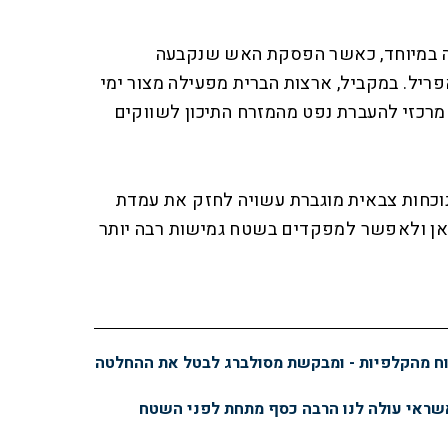
ה במיוחד, כאשר הפסקת האש שנקבעה
יים צפויה לפוג ב־22 באפריל. במקביל, ארצות הברית מפעילה מצור ימי
 מרכזי להעברת נפט מהמזרח התיכון לשווקים
נוכחות צבאית מוגברת עשויה לחזק את עמדת
ראן ולאפשר למפקדים בשטח גמישות רבה יותר
וח מהקלפיות - ומבקשת מסולברג לבטל את ההחלטה
ראי עולה לנו הרבה כסף מתחת לפני השטח