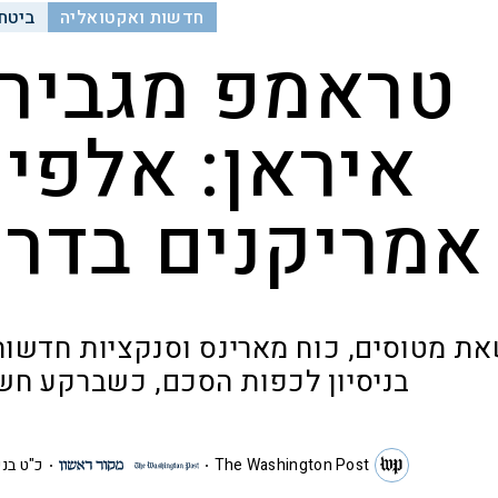
חדשות ואקטואליה
ביטחו
טראמפ מגביר 
איראן: אלפי 
אמריקנים בדרכ
את מטוסים, כוח מארינס וסנקציות חדשות:
בניסיון לכפות הסכם, כשברקע ח
The Washington Post
כ"ט בנ