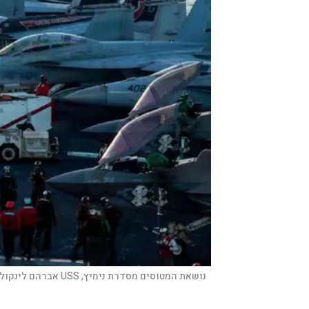
נושאת המטוסים מסדרת נימיץ, USS אברהם לינקול |