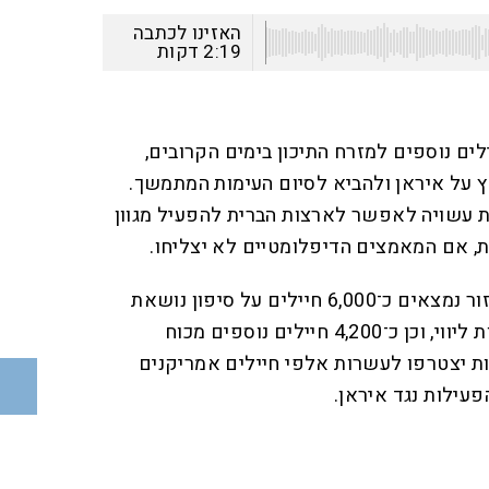
האזינו לכתבה
2:19
דקות
ים נוספים למזרח התיכון בימים הקרובים,
על איראן ולהביא לסיום העימות המתמשך.
ת עשויה לאפשר לארצות הברית להפעיל מגוון
, אם המאמצים הדיפלומטיים לא יצליחו.
בין הכוחות שצפויים להגיע לאזור נמצאים כ־6,000 חיילים על סיפון נושאת
המטוסים ג׳ורג׳ ה.וו. בוש וספינות ליווי, וכן כ־4,200 חיילים נוספים מכוח
ת יצטרפו לעשרות אלפי חיילים אמריקנים
עילות נגד איראן.