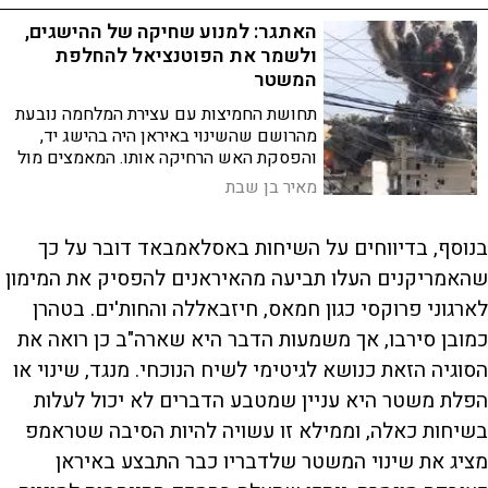
האתגר: למנוע שחיקה של ההישגים,
ולשמר את הפוטנציאל להחלפת
המשטר
תחושת החמיצות עם עצירת המלחמה נובעת
מהרושם שהשינוי באיראן היה בהישג יד,
והפסקת האש הרחיקה אותו. המאמצים מול
ארה"ב צריכים להתמקד במניעת הפשרת
מאיר בן שבת
הסנקציות ובאי-הגבלת חופש הפעולה של
ישראל
בנוסף, בדיווחים על השיחות באסלאמבאד דובר על כך
שהאמריקנים העלו תביעה מהאיראנים להפסיק את המימון
לארגוני פרוקסי כגון חמאס, חיזבאללה והחות'ים. בטהרן
כמובן סירבו, אך משמעות הדבר היא שארה"ב כן רואה את
הסוגיה הזאת כנושא לגיטימי לשיח הנוכחי. מנגד, שינוי או
הפלת משטר היא עניין שמטבע הדברים לא יכול לעלות
בשיחות כאלה, וממילא זו עשויה להיות הסיבה שטראמפ
מציג את שינוי המשטר שלדבריו כבר התבצע באיראן