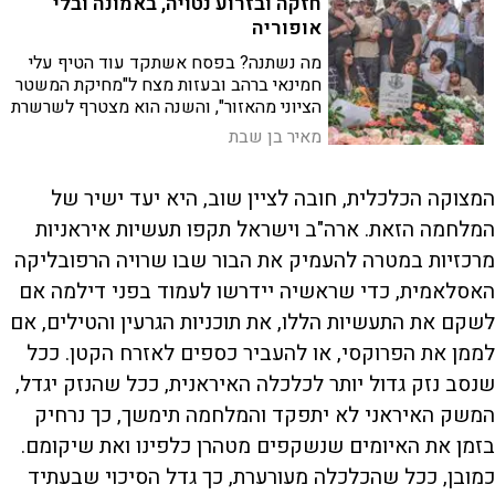
חזקה ובזרוע נטויה, באמונה ובלי
אופוריה
מה נשתנה? בפסח אשתקד עוד הטיף עלי
חמינאי ברהב ובעזות מצח ל"מחיקת המשטר
הציוני מהאזור", והשנה הוא מצטרף לשרשרת
הצוררים שבכל דור ודור עמדו עלינו
מאיר בן שבת
לכלותנו, ונותרו כעדות אילמת לנצח ישראל
המצוקה הכלכלית, חובה לציין שוב, היא יעד ישיר של
המלחמה הזאת. ארה"ב וישראל תקפו תעשיות איראניות
מרכזיות במטרה להעמיק את הבור שבו שרויה הרפובליקה
האסלאמית, כדי שראשיה יידרשו לעמוד בפני דילמה אם
לשקם את התעשיות הללו, את תוכניות הגרעין והטילים, אם
לממן את הפרוקסי, או להעביר כספים לאזרח הקטן. ככל
שנסב נזק גדול יותר לכלכלה האיראנית, ככל שהנזק יגדל,
המשק האיראני לא יתפקד והמלחמה תימשך, כך נרחיק
בזמן את האיומים שנשקפים מטהרן כלפינו ואת שיקומם.
כמובן, ככל שהכלכלה מעורערת, כך גדל הסיכוי שבעתיד