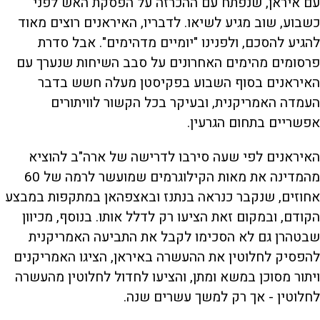
עם איראן, שנפתח עם ההכרזה על הפסקת האש לפני
כשבוע, שוב מגיע לשיאו. לדבריו, האיראנים רוצים מאוד
להגיע להסכם, ולפנינו "יומיים מדהימים". אבל סדרת
פרסומים מהימים האחרונים על סבב השיחות שנערך עם
האיראנים בסוף השבוע בפקיסטן מעלה חשש בדבר
העמדה האמריקנית, ובעיקר בכל הקשור לוויתורים
אפשריים בתחום הגרעין.
האיראנים לפי שעה סירבו לדרישה של ארה"ב להוציא
מהמדינה את מאות הקילוגרמים שמועשר לרמה של 60
אחוזים, שנקבר כנראה בנתנז ובאצפהאן במתקפות במבצע
הקודם, ובמקום זאת הציעו רק לדלל אותו. בנוסף, מכיוון
שבטהרן גם לא הסכימו לקבל את התביעה האמריקנית
להפסיק לחלוטין את ההעשרה באיראן, הציגו האמריקנים
ויתור מסוכן במשא ומתן, והציעו לחדול לחלוטין מהעשרה
לחלוטין - אך רק למשך עשרים שנה.