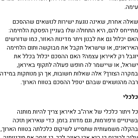
עימה.
שאלה אחרת, שאינה נוגעת ישירות לנושאים שההסכם
מתייחס להם, היא התחולה שלו בעניין הפסקת הלחימה:
האם יכלול גם את לבנון ויתר מדינות האזור, כמו שדורשים
האיראנים, או שישראל תקבל את מבוקשה ותום הלחימה
יוגבל רק לאיראן עצמה? האם ההסכם יכלול בכלל את
ישראל, או שיישמר לה חופש פעולה לתקוף באיראן,
במקרה הצורך? אלה שאלות חשובות, אך הן מנותקות במידה
רבה מהנושאים שבהם יטפל ההסכם בטווח הארוך.
כלכלי
כל ויתור כלכלי של ארה"ב לאיראן צריך להיות מותנה
בשינויים ורפורמות, וגם מדורג בזמן. כדי שאיראן תזכה
בהקלה משמעותית שתסייע לשיקום כלכלתה בטווח הארוך,
עליה להוכיח כי היא אכן ראויה לכך, כי זנחה את תוכניותיה