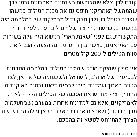
קודם לכן. אלא שמאורעות השנתיים האחרונות גרמו לכך
שהממשל האמריקני תופס גם את סכנת הטילים כמשהו
שצריך לטפל בו, ולכן חלק גדול מהמיקוד של המלחמה היה
במשגרים, שרשרת הייצור של הטילים ועוד. לפי דיווחי
התקשורת, גם לפני "שאגת הארי" הנושא הזה עלה בשיחות
עם האיראנים, כאשר בין היתר נידונה הצעה להגביל את
טווח הטילים ל-200 קילומטרים.
אין ספק שהיקף הנזק שהסבו הטילים במלחמה הנוכחית
לבסיסיה של ארה"ב, לישראל ולשכנותיה של איראן, לצד
הטווח הארוך שהדגים הירי לבסיס דיאגו גרסיה באוקיינוס
ההודי, הציף מחדש את הסכנה של הטילים הללו - לא רק
לאמריקנים, אלא גם למדינות אחרות במערב (שמתעלמות
מכך בבוטות) ולארצות אחרות באזור. מכאן עולה מחדש שוב
הצורף להתייחס לנושא זה בהסכם.
עוד כתבות בנושא