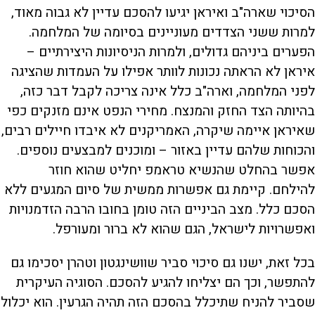
הסיכוי שארה"ב ואיראן יגיעו להסכם עדיין לא גבוה מאוד,
למרות ששני הצדדים מעוניינים בסיומה של המלחמה.
הפערים ביניהם גדולים, ולמרות הניסיונות היצירתיים –
איראן לא הראתה נכונות לוותר אפילו על העמדות שהציגה
לפני המלחמה, וארה"ב כלל אינה צריכה לקבל דבר כזה,
בהיותה הצד החזק והמנצח. מחירי הנפט אינם מזנקים כפי
שאיראן איימה שיקרה, האמריקנים לא איבדו חיילים רבים,
והכוחות שלהם עדיין באזור – ומוכנים למבצעים נוספים.
אפשר בהחלט שהנשיא טראמפ יחליט שהוא חוזר
להילחם. קיימת גם אפשרות ממשית של סיום המגעים ללא
הסכם כלל. מצב הביניים הזה טומן בחובו הרבה הזדמנויות
ואפשרויות לישראל, הגם שהוא לא ברור ומעורפל.
בכל זאת, ישנו גם סיכוי סביר שוושינגטון וטהרן יסכימו גם
להתפשר, וכך הם יצליחו להגיע להסכם. הסוגיה העיקרית
שסביר להניח שתיכלל בהסכם הזה תהיה הגרעין. הוא יכלול