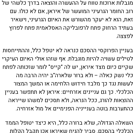
מגבלות ארוכות טווח על ההעשרה והוצאה בדרך כלשהי של
רוב החומר הגרעיני המועשר של איראן, אם לא כולו. עם
זאת, הוא לא יעקר מהשורש את האיום הגרעיני, וישאיר
בעתיד הרחוק פתח לרפובליקה האסלאמית פתח לפרוץ
לפצצה.
בעניין הפרוקסי ההסכם כנראה לא יטפל כלל, וההתייחסות
לטילים עשויה להיות מוגבלת. אף שזהו אולי האיום העיקרי
שקיים כיום מצד איראן, יש לה "קייס" לומר שזכותה לפתח
כלי נשק כאלה – ולא ברור שלארה"ב יהיה הרבה מה
לעשות נגד כך מלבד חידוש הלחימה או המשך המצור
הכלכלי. כך גם עניינים אזרחיים: איראן לא תתפשר בעניין
ההוצאות להורג, ככל הנראה, ולא תסכים למשהו שייראה
כהתערבות בוטה בענייניה הפנימיים אל מול אזרחיה.
השאלה הגדולה, שלא ברורה כלל, היא כיצד יטופל הממד
הכלכלי בהסכם. סביר להניח שאיראן אכן תקבל הקלות