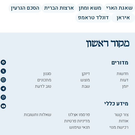
שאגת הארי
משא ומתן
ארצות הברית
הסכם הגרעין
איראן
דונלד טראמפ
מדורים
חדשות
דיוקן
סגנון
דעות
מוצש
מתכונים
יומן
שבת
טוב לדעת
מידע כללי
צור קשר
פרסמו אצלנו
שאלות ותשובות
אודות
מדיניות פרטיות
רכישת מנוי
תנאי שימוש