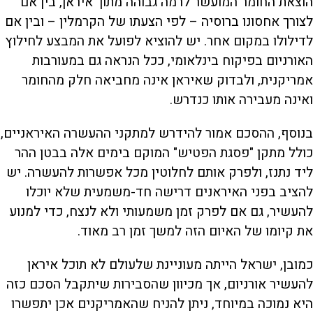
הוצאת החומר המועשר לרמה גבוהה מתוך איראן, בין אם
לצורך אחסונו ברוסיה – לפי הצעתו של הקרמלין – ובין אם
לדילולו במקום אחר. יש להוציא לפועל את המבצע לחילוץ
האורניום בפיקוח בינלאומי, ככל הנראה גם במעורבות
אמריקנית, ולבדוק שאיראן אינה מחביאה חלק מהחומר
ואינה מעבירה אותו כנדרש.
בנוסף, ההסכם אמור להידרש למתקני ההעשרה האיראניים,
כולל מתקן "פסגת הפטיש" המוקם בימים אלה בבטן ההר
ליד נתנז, ולפרק אותם לחלוטין מכל אפשרות להעשרה. יש
להציב בפני האיראנים דרישה חד-משמעית שלא יוכלו
להעשיר, גם אם לפרק זמן משמעותי ולא לנצח, כדי למנוע
את קיומו של האיום הזה למשך זמן רב מאוד.
כמובן, ישראל הייתה מעוניינת שלעולם לא תוכל איראן
להעשיר אורניום, אך מכיוון שהסבירות שיתקבל הסכם כזה
היא נמוכה במיוחד, ניתן להניח שהאמריקנים אכן יתפשרו