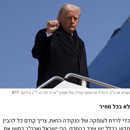
נשיא ארה"ב דונלד טראמפ עולה על מטוס "אייר פורס 1" |
צילום:
AFP
לא בכל מחיר
כדי לרדת לעומקה של הנקודה הזאת, צריך קודם כל להבין
מדוע בכלל יש צורך בהסכם. הרי ישראל וארה"ב כתשו את