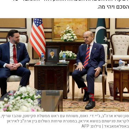
הסכם ויהי מה.
סגן נשיא ארה"ב, ג'יי.די. ואנס, משוחח עם ראש ממשלת פקיסטן, שהבז שריף,
לקראת פגישתם בנושא איראן, במסגרת שיחות השלום בין ארה"ב לאיראן
באסלאמאבאד |
צילום:
AFP