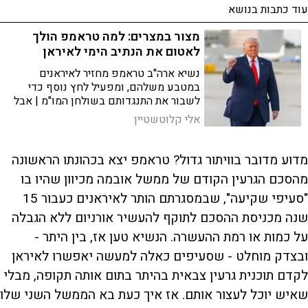
עוד כתבות בנושא
מצור במצרים: למה טראמפ הולך
לאטום את הנתיב הימי לאיראן
נשיא ארה"ב טראמפ מחזיר לאיראנים
במטבע משלהם, ומפעיל לחץ נוסף כדי
לשבור את התנגדותם בשולחן המו"מ | אבל
לצד היתרונות, יש לא מעט סכנות – ובעיקר
אלי קלוטשטיין
הסלמה מסוכנת שעלולה לחדש את אש
המלחמה
מדוע מדובר בוויתור גדול? טראמפ יצא בכהונתו הראשונה
מהסכם הגרעין הקודם של ממשל אובמה מכיוון שהיו בו
"סעיפי שקיעה", שבמסגרתם הותר לאיראנים כעבור 15
שנה מכניסת ההסכם לתוקף להעשיר אורניום ללא הגבלה
על כמות או רמת ההעשרה. הנשיא טען אז, בין היתר -
ובצדק מוחלט - שסעיפים כאלה למעשה יאפשרו לאיראן
לקדם תוכנית גרעין צבאית בהיתר בתום אותה תקופה, מבלי
שאיש יוכל לעצור אותם. אז איך כעת בא הממשל השני שלו