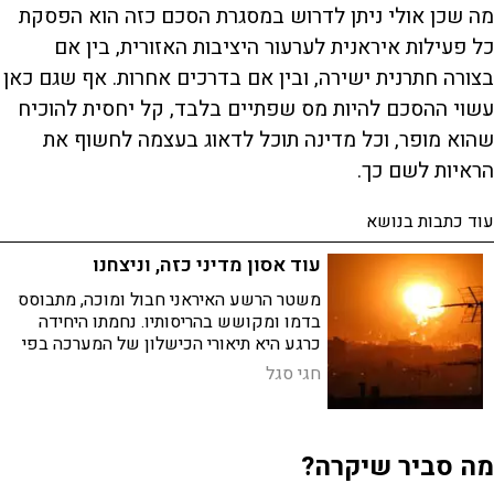
מה שכן אולי ניתן לדרוש במסגרת הסכם כזה הוא הפסקת
כל פעילות איראנית לערעור היציבות האזורית, בין אם
בצורה חתרנית ישירה, ובין אם בדרכים אחרות. אף שגם כאן
עשוי ההסכם להיות מס שפתיים בלבד, קל יחסית להוכיח
שהוא מופר, וכל מדינה תוכל לדאוג בעצמה לחשוף את
הראיות לשם כך.
עוד כתבות בנושא
עוד אסון מדיני כזה, וניצחנו
משטר הרשע האיראני חבול ומוכה, מתבוסס
בדמו ומקושש בהריסותיו. נחמתו היחידה
כרגע היא תיאורי הכישלון של המערכה בפי
בכירי האופוזיציה הישראלית, שכאילו נועדו
חגי סגל
לחזק את המורל בטהרן ולהנמיך אותו
בירושלים
מה סביר שיקרה?