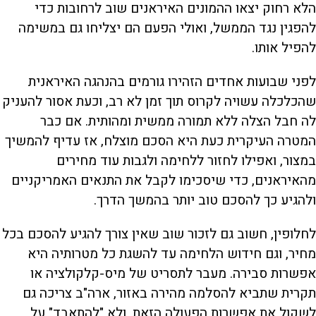
הלא רחוק יצאו ההמונים האיראנים שוב לרחובות כדי
להפגין נגד הממשל, ואולי הפעם הם יצליחו גם במשימה
להפיל אותו.
לפני שבועות אחדים הזהירו גורמים בהנהגה האיראנית
שהכלכלה עשויה לקרוס תוך זמן לא רב, וכעת אסור להעניק
לה חבל הצלה ללא תמורה ממשית ומהותית. אם כבר
המטרה העיקרית כעת היא הסכם מוצלח, אז עדיף להמשיך
במצור, ואפילו לחזור ללחימה ולגבות עוד מחירים
מהאיראנים, כדי שיסכימו לקבל את התנאים האמריקניים
ולהגיע כך להסכם טוב יותר בהמשך הדרך.
לחלופין, חשוב גם לזכור שוב שאין צורך להגיע להסכם בכל
מחיר, וגם חידוש הלחימה עד להשגת כל מטרותיה היא
אפשרות סבירה. מעבר לתסריט של מיס-קלקולציה או
תקרית שתביא להסלמה מהירה באזור, ארה"ב צריכה גם
לשקול את אפשרות הפעולה הזאת, ולא "להתאבד" על