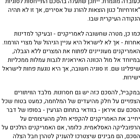
כעובדה מוגמרת. ייתכן שתעלה בהסכם התייחסות לסוגיות
"אזרחיות" כגון הוצאות להורג של אסירים, אך זו לא תהיה
הנקודה העיקרית שבו.
כמו כן, מטרה שחשובה לאמריקנים - ובעיקר למדינות
אחרות - אך לא לישראל היא עניין הניהול של מצרי הורמוז.
האמריקנים מעוניינים לפתוח את המצרים ללא הגבלה,
במיוחד אל מול הכוונה האיראנית לגבות עמלות ממכליות
שיפליגו שם. זו סוגיה חשובה, אך היא נוגעת פחות לישראל
ישירות.
במקביל, להסכם כזה יש גם חסרונות. מלבד הוויתורים
הצפויים על חלק מהיעדים של המלחמה, כמעט בטוח שכל
הסכם עם איראן - בוודאי בתחום הגרעין - בסופו של דבר
יחייב את האמריקנים להקפיא חלק מהעיצומים על
הרפובליקה האסלאמית. כלומר, אם האמריקנים הולכים על
הסכם, הם מבינים שיצטרכו להעניק לטהרן חבל הצלה