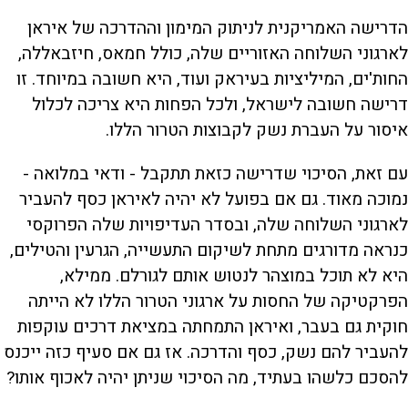
הדרישה האמריקנית לניתוק המימון וההדרכה של איראן
לארגוני השלוחה האזוריים שלה, כולל חמאס, חיזבאללה,
החות'ים, המיליציות בעיראק ועוד, היא חשובה במיוחד. זו
דרישה חשובה לישראל, ולכל הפחות היא צריכה לכלול
איסור על העברת נשק לקבוצות הטרור הללו.
עם זאת, הסיכוי שדרישה כזאת תתקבל - ודאי במלואה -
נמוכה מאוד. גם אם בפועל לא יהיה לאיראן כסף להעביר
לארגוני השלוחה שלה, ובסדר העדיפויות שלה הפרוקסי
כנראה מדורגים מתחת לשיקום התעשייה, הגרעין והטילים,
היא לא תוכל במוצהר לנטוש אותם לגורלם. ממילא,
הפרקטיקה של החסות על ארגוני הטרור הללו לא הייתה
חוקית גם בעבר, ואיראן התמחתה במציאת דרכים עוקפות
להעביר להם נשק, כסף והדרכה. אז גם אם סעיף כזה ייכנס
להסכם כלשהו בעתיד, מה הסיכוי שניתן יהיה לאכוף אותו?