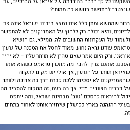
השקענו כל כך הרבה בהורדתה של איראן על הברכיים, עד
שנצטרך להתפשר בנושא כה מהותי?
ברור שהמשא ומתן כלל אינו נמצא בידינו. ישראל אינה צד
לדיונים, והיא יכולה רק ללחוץ על האמריקנים לא להתפשר
ולעמוד על העקרונות החשובים לה. ממילא, גם הנשיא
טראמפ עודנו נראה נחוש מאוד לחסל את הסכנה של גרעין
איראני, ורק היום אמר שאם טהרן לא תוותר עליו – לא יהיה
הסכם. אומנם צריך להבין מה מתכוון טראמפ כשהוא אומר
שאיראן תוותר על הגרעין, אך אולי יש מקום לתקווה
שהאמריקנים לא יסכימו ללכת כברת דרך כה ארוכה ולוותר
על דברים חשובים מדי. אך בה בעת, זה המקום להסביר מה
יכול להיראות כהסכם "טוב" מבחינת ישראל, ומה ייתפס
בעיני ההנהגה בארץ ככישלון שיחזיר אותנו לאחור בתחום
זה.