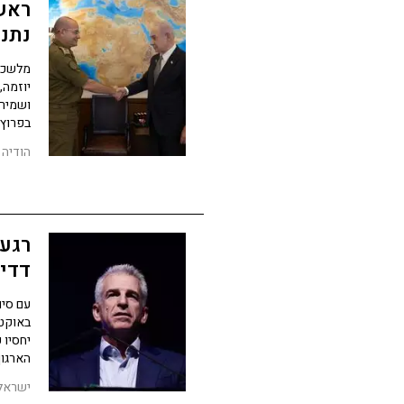
ראש 
נתני
מלשכת 
יוזמה,
ושמירת
בפרוץ
הודיה 
רגע 
דדי 
המו
באוקטו
יחסיו 
הארגון
ישראל