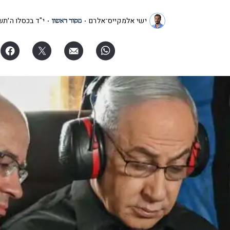
ישי אלמקייס־אלרם
י"ד בכסלו ה׳תש