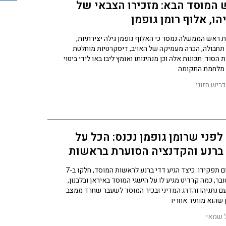
המוסד הבא: מזכירו הצבאי של
הו, אלוף רומן גופמן
ראש הממשלה נמסר כי האלוף גופמן גילה יצירתיות,
 תחבולה, הכרה מעמיקה של האויב, דיסקרטיות מוחלטת
 הסוד. תכונות אלה וכן מנהיגותו ואומץ ליבו באו לידי ביטוי
 מלחמת התקומה
כריש חזוני
לפני שרומן גופמן נכנס: הכל על
ברנע והקדנציה הסוערת בראשות
סד
עם סיום תפקידו: כיצד הגיע דדי ברנע לראשות המוסד, חלקו ב-7
בר, כמה קרדיט מגיע לו על הישגי המוסד באיראן ובלבנון,
עם נתניהו והדרג המדיני ובכיר המוסד לשעבר שחרד ממצב
 שהוא מותיר אחריו
 שמאי