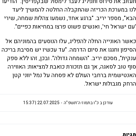
תעזוב את סירוס ותפליג לעבר לימסול שבקפריסין. "הודיעו
לנו במערכת הכריזה שהתקבלה החלטה להמשיך ליעד
הבא", מספר יריב. "ברגע אחד, נשמעו צהלות שמחה, שירי
'עם ישראל חי', ואנשים פשוט פרצו במחיאות כפיים".
כאשר האונייה החלה להפליג, עלו הנוסעים בהמוניהם אל
הסיפון וחגגו את סיום הדרמה. "עד עכשיו יש מסיבת בריכה
ענקית", מסכם יריב. "השמחה גדולה". ובכן, זהו ללא ספק
סוף טוב לסאגה, אך גם תזכורת כואבת למציאות: האווירה
האנטישמית ברחבי העולם לא פסחה על נמל יווני קטן
הרחק מגבולות ישראל.
עודכן ב
כ"ו בתמוז ה׳תשפ"ה
22.07.2025 | 15:37
תגיות