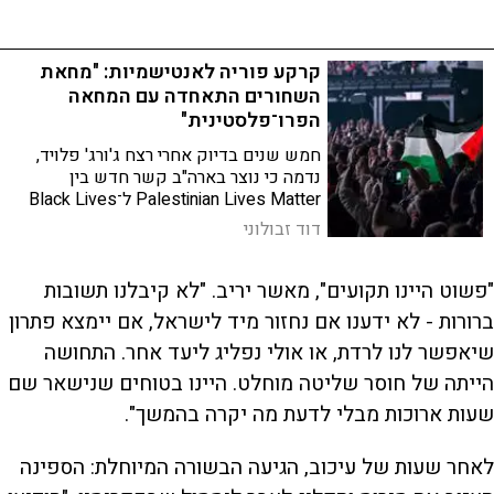
מ-10% - הוביל למעצרים
קרקע פוריה לאנטישמיות: "מחאת
השחורים התאחדה עם המחאה
הפרו־פלסטינית"
חמש שנים בדיוק אחרי רצח ג'ורג' פלויד,
נדמה כי נוצר בארה"ב קשר חדש בין
Palestinian Lives Matter ל־Black Lives
Matter | רותם אורג, מומחה לפוליטיקה
דוד זבולוני
אמריקנית, מסביר: "שתי התנועות הכריזו על
עצמן כאחיות"
"פשוט היינו תקועים", מאשר יריב. "לא קיבלנו תשובות
ברורות - לא ידענו אם נחזור מיד לישראל, אם יימצא פתרון
שיאפשר לנו לרדת, או אולי נפליג ליעד אחר. התחושה
הייתה של חוסר שליטה מוחלט. היינו בטוחים שנישאר שם
שעות ארוכות מבלי לדעת מה יקרה בהמשך".
לאחר שעות של עיכוב, הגיעה הבשורה המיוחלת: הספינה