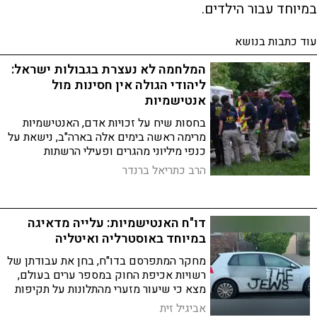
במיוחד עבור הילדים.
עוד כתבות בנושא
המלחמה לא נעצרת בגבולות ישראל:
ליהודי הגולה אין חסינות מול
אנטישמיות
בחסות שיח על זכויות אדם, האנטישמיות
מרימה ראשה בימים אלה בארה"ב, נישאת על
כנפי מיליוני מהגרים ופעילי הרשתות
החברתיות היישר לליבותיהם של צעירים
הרב כתריאל ברנדר
רבים, שנופלים כטרף קל בידי מכונת הרעל
המשומנת
דו"ח האנטישמיות: עלייה מדאיגה
במיוחד באוסטרליה ואיטליה
מחקר המתפרסם בדו"ח, בחן את עבודתן של
רשויות אכיפת החוק במספר ערים בעולם,
מצא כי שיעור מזערי מהתלונות על תקיפות
אנטישמיות – בחלק מהמקרים פחות
אביגיל זית