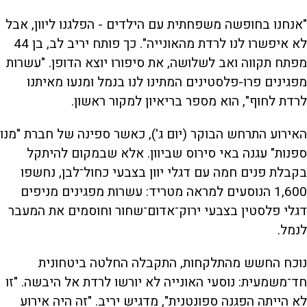
"אנחנו בחופשה משפחתית עם הילדים - הפלגנו ליוון, אבל
לא איפשרו לנו לרדת מהאונייה". כך פותח יריב לב, בן 44
מפתח תקווה ואב לשלושה, את סיפורו יוצא הדופן. "עשרות
מפגינים פרו-פלסטינים המתינו לנו בנמל ומנעו מאיתנו
לרדת לחוף", הוא מספר בריאיון למקור ראשון.
האירוע התרחש הבוקר (יום ג'), כאשר ספינה של חברת "מנו
ספנות" עגנה באי סירוס שביוון. אלא שבמקום להיתקל
בקבלת פנים חמה עם דגלי יוון בצבעי כחול־לבן, נחשפו
1,600 הנוסעים למראה מטריד: עשרות מפגינים מניפים
דגלי פלסטין בצבעי ירוק־אדום־שחור וחוסמים את המעבר
לנמל.
נוכח החשש מהתלקחות, התקבלה החלטה ביטחונית
חד־משמעית: נוסעי האונייה לא יורשו לרדת אל היבשה. "זו
לא הייתה הפגנה ספונטנית", מדגיש יריב. "זה היה אירוע