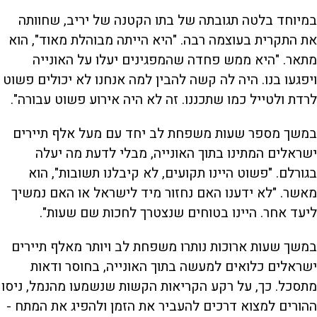
במיוחד בלטה תגובתה של בתו הקטנה של יריב, שחוותה
את התקרית בעוצמה רבה. "היא הייתה מבוהלת מאוד", הוא
מתאר. "היא ממש פחדה שהמפגינים יעלו על האונייה
ויפגעו בנו. היה לה קשה להבין למה אנחנו לא יכולים פשוט
לרדת ולטייל כמו שתכננו. זה לא היה אירוע פשוט עבורה".
במשך מספר שעות משפחת לב יחד עם מעל אלף תיירים
ישראלים המתינו בתוך האונייה, מבלי לדעת מה יעלה
בגורלם. "פשוט היינו תקועים, לא קיבלנו תשובות", הוא
מאשר. "לא ידענו האם נחזור מיד לישראל או האם נמשיך
ליעד אחר. היינו בטוחים שנצטרך לחכות שם שעות".
במשך שעות ארוכות נותרו משפחת לב ויותר מאלף תיירים
ישראלים כלואים למעשה בתוך האונייה, בחוסר ודאות
מתסכל. כך, על רקע הקריאות הקשות שנשמעו מהנמל, ניסו
ההורים למצוא דרכים להעביר את הזמן ולהפיג את המתח -