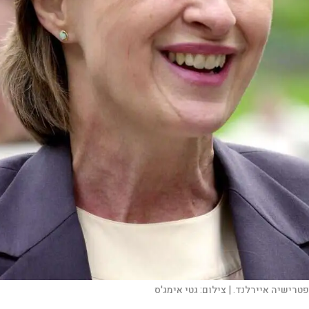
פטרישיה איירלנד. |
צילום:
גטי אימג'ס