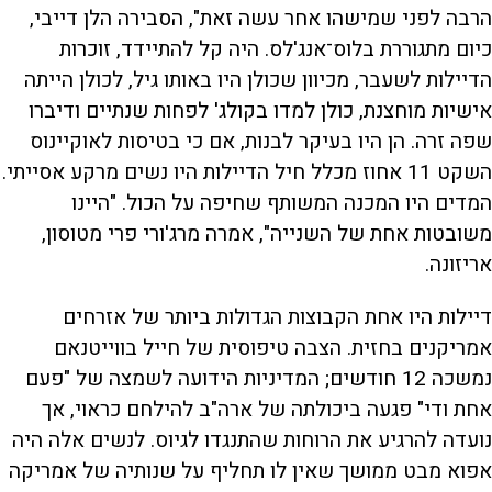
הרבה לפני שמישהו אחר עשה זאת", הסבירה הלן דייבי,
כיום מתגוררת בלוס־אנג'לס. היה קל להתיידד, זוכרות
הדיילות לשעבר, מכיוון שכולן היו באותו גיל, לכולן הייתה
אישיות מוחצנת, כולן למדו בקולג' לפחות שנתיים ודיברו
שפה זרה. הן היו בעיקר לבנות, אם כי בטיסות לאוקיינוס
השקט 11 אחוז מכלל חיל הדיילות היו נשים מרקע אסייתי.
המדים היו המכנה המשותף שחיפה על הכול. "היינו
משובטות אחת של השנייה", אמרה מרג'ורי פרי מטוסון,
אריזונה.
דיילות היו אחת הקבוצות הגדולות ביותר של אזרחים
אמריקנים בחזית. הצבה טיפוסית של חייל בווייטנאם
נמשכה 12 חודשים; המדיניות הידועה לשמצה של "פעם
אחת ודי" פגעה ביכולתה של ארה"ב להילחם כראוי, אך
נועדה להרגיע את הרוחות שהתנגדו לגיוס. לנשים אלה היה
אפוא מבט ממושך שאין לו תחליף על שנותיה של אמריקה