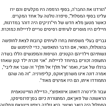
"הורדנו את החבר'ה, בסוף הרמפה היו מקלעים והם ירו
עלינו בסוף המסלול", סיפרה נולטה על אחד המקרים.
כאשר מטען מלא חדש של חי"רניקים היה דוהר במדרגות,
חיילים היו מוסרים לעיתים רסיסים טריים לדיילות כמזכרת.
גברים בעלי משפחות בחרו לעיתים קרובות לצאת לחופשה
בהונולולו, הוואי, אם הדבר התאפשר, כדי להיפגש עם
נשותיהם וילדיהם הקטנים. הטיסות והמפגשים הללו בשדה
התעופה זכורים במיוחד לדיילות. "אני זוכרת ילד קטן שאחז
ברגלו של אביו, ואמר 'אל תלך! אל תלך!' זה שבר את ליבי",
אמרה דונה איגו משרמן־אוקס, קליפורניה. "זה מה שהם
התמודדו איתו, הם היו אמיצים מאוד".
עבור ת'יו־טרה דואונג איוואפוצ'י, הדיילת הווייטנאמית
הראשונה של פאן־אם, המתגוררת כיום בסן־פרנסיסקו,
המסלול היה כואב ואישי. היא נולדה בצפון וייטנאם ונמלטה