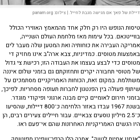
דיילת של פאן־ אם מגישה מגבת לחייל. |
צילום:
panam.org
טיסות הנופש היו רק חלק אחד מהמאמץ האווירי הכולל
בווייטנאם. בכל עימות מאז מלחמת העולם השנייה,
אמריקה העבירה את כוחותיה ואת המטען שלה מעבר לים
באמצעות מטוסים. כמדיניות, צבא ארה"ב אינו מחזיק די
מטוסים כדי לבצע בעצמו את העבודה הזו; רכישת צי גדול
של מטוסי תחבורה יקרים ותחזוקתם גם בזמני שלום איננה
משתלמת. במקום זאת, הכוחות האמריקניים מסתמכים על
שיתוף פעולה בין הפנטגון לחברות תעופה מסחריות. לפיכך,
בזמני חירום לאומיים קיים מבנה ארגוני ופיקודי מוגדר.
בשנת 1967 עבדו באזור הלחימה כ־800 דיילות, שהסיעו
כ־2.5 מיליון נוסעים צבאיים. עבור חיילים צעירים רבים, הן
היו הנשים האמריקניות האחרונות שהם אי־פעם ראו.
"אנחנו אחיות לנשק", אמרה הלן הרפר־שפירו מפוטומק,