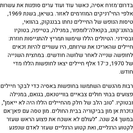
בדרום־מזרח אסיה, כאשר עוד ועוד ערים סופגות את עשרות
אלפי החי"רניקים המוזרמים לאזור. בשיאן, בשנת 1969,
טיסות הנופש של החיילים נחתו בבנגקוק, בהוואי,
בהונג־קונג, בקואלה־לומפור, במנילה, בטייפה, בטוקיו
ובסידני. הטיולים הללו שימשו תמריץ להתגייסות חוזרת:
חיילים שהאריכו את שירותם, היו עשויים להיות זכאים
לחופשה שנייה לאחר שלושה חודשים. במחצית השנייה
של 1970, כ־17 אלף חיילים יצאו לחופשות הללו מדי
חודש.
רבות מהנשים השתמשו בחופשות באסיה כדי לבקר חיילים
פצועים בבתי חולים צבאיים בווייטנאם, בגואם, במנילה
ובטוקיו. "טוב הלב של חלק מהחיילים הללו היה לא ייאמן",
נזכרת אן מון בביקוריה בבית החולים. מון טסה עם פאן־אם
במשך 24 שנה. "לעולם לא אשכח את פצוע הראש שעזר
לקטוע הרגליים, ואת קטוע הרגליים שעזר לאדם שנפגע