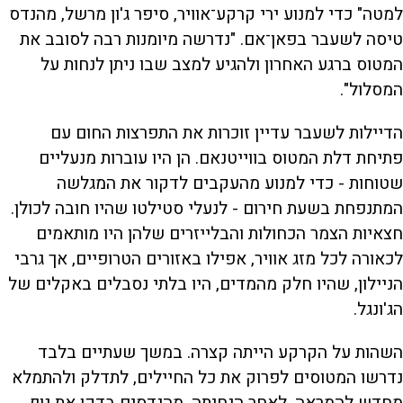
למטה" כדי למנוע ירי קרקע־אוויר, סיפר ג'ון מרשל, מהנדס
טיסה לשעבר בפאן־אם. "נדרשה מיומנות רבה לסובב את
המטוס ברגע האחרון ולהגיע למצב שבו ניתן לנחות על
המסלול".
הדיילות לשעבר עדיין זוכרות את התפרצות החום עם
פתיחת דלת המטוס בווייטנאם. הן היו עוברות מנעליים
שטוחות - כדי למנוע מהעקבים לדקור את המגלשה
המתנפחת בשעת חירום - לנעלי סטילטו שהיו חובה לכולן.
חצאיות הצמר הכחולות והבלייזרים שלהן היו מותאמים
לכאורה לכל מזג אוויר, אפילו באזורים הטרופיים, אך גרבי
הניילון, שהיו חלק מהמדים, היו בלתי נסבלים באקלים של
הג'ונגל.
השהות על הקרקע הייתה קצרה. במשך שעתיים בלבד
נדרשו המטוסים לפרוק את כל החיילים, לתדלק ולהתמלא
מחדש להמראה. לאחר הנחיתה, מהנדסים בדקו את גוף