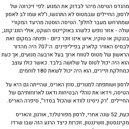
מהנדס הטיסה מיהר לבדוק את המנוע. לפי זיכרונה של
לרסון, החיילים שבמטוס לא התרגשו, ו"לא שמו לב לאסון
שמתרחש מעבר לחלון". הטיסה הוסטה מהיעד המקורי
שלה - אזור נופש כלשהו באוקיינוס השקט, אולי הונג־קונג,
בנגקוק או טוקיו, איש אינו זוכר כיום - ופנתה במקום זאת
לבסיס האוויר קלארק בפיליפינים. ה־707 היה מהדור
הראשון של מטוס לטווח ארוך בעל ארבעה מנועים, אך כעת
הוא היה יכול לטוס על שלושה בלבד. כאשר כולו עוצב
כמחלקת תיירים, הוא היה יכול לשאת 180 לוחמים.
לרסון ושותפתה למגורים, סוזן האריס, שהייתה גם היא על
הטיסה, וידאו את נוהלי הבטיחות ודאגו לארוחותיהם של
החיילים. "רק ניסינו לוודא שהכול בסדר", סיפרה האריס.
כעת, 52 שנה אחרי, לרסון מפורטלנד, אורגון, והאריס
מקינגסטון, וושינגטון, זוכרות כיצד הרגע הזה שבו שרדו