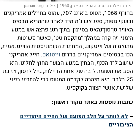
צוות דיילות בבסיס האוויר בסייגון, 1960. |
צילום:
panam.org
בחורף 1968, מטוס בואינג 707, עמוס בחיילים אמריקנים
ובשקי גופות, ספג אש נ"מ מיד לאחר שהמריא מבסיס
האוויר טן־סון־נהאט בסייגון. בתוך רגע פרצה אש במנוע
הימני. זה קרה במהלך "מתקפת טט", כאשר פשיטות
מתואמות של וייטקונג, המחתרת הקומוניסטית הווייטנאמית,
הכו בבסיסים אמריקניים בדרום
וייטנאם
. חייל אמריקני
שישב ליד הכנף, הבחין במנוע הבוער מחוץ לחלונו. הוא
הסב את תשומת ליבה של אחת הדיילות, גייל לרסון, אז בת
25 בלבד. היא מיהרה לקדמת המטוס כדי להתריע בפני
שלושת אנשי הצוות בקוקפיט.
כתבות נוספות באתר מקור ראשון:
–
לא לוותר על הלב הפועם של החיים היהודיים
הציבוריים