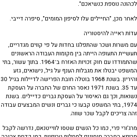
לכהונה נוספת כנשיאכם".
לאחר מכן, "החיילים עלו לסיפון המומים", סיפרה דייבי.
עדוֹת ראייה להיסטוריה
עם משרות ושכר שהתפלגו בחדות על פי קווים מגדריים,
תעשיית התעופה הייתה בין מקומות העבודה הראשונים
שהתמודדו עם חוק זכויות האזרח ב־1964. בתוך עשור, בתי
המשפט יבטלו את מגבלות הענף על גיל, נישואים, גזע
והיריון. בשנת 1968 בוטלה חובת הפרישה לדיילות בגיל 30
עד 35. בשנת 1971 נאסר החרם של החברה על העסקת
נשואות, וכך גם האיסור על העסקת גברים כדיילים. בשנת
1974, בתי המשפט קבעו כי גברים ונשים המבצעים עבודה
זהה צריכים לקבל שכר שווה.
מרג'ורי פרי, כמו כל הנשים שטסו לווייטנאם, נדרשה לקבל
מרופא החברה חיסונים למחלות טרופיות, כמו קדחת צהובה