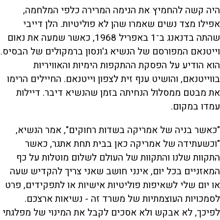
היה קשה להחמיץ את הנימה המרירה כלפי המלחמה,
אפילו מצד נשים שאמרו שהן לא פוליטיות. הלן דייבי
שהתה בדנאנג ב־1 באפריל 1968, כאשר שמעה את נאום
וייטנאם המפורסם של הנשיא ג'ונסון ברמקולים של הבסיס.
הוא הודיע ​​על הפסקת ההתקפות הימיות והאוויריות
בווייטנאם, והושיט ענף זית לצפון וייטנאם. החיילים הרימו
את מבטם ממסלול הנחיתה בזמן שהנשיא דיבר. דיילות
עמדו במקום.
"כאשר בניה של אמריקה בשדות רחוקים", אמר הנשיא,
"וכשעתידה של אמריקה כאן בבית תחת אתגר, כאשר
התקוות שלנו והתקוות של העולם לשלום מוטלות על כף
המאזניים בכל יום, אינני חושב שאני צריך להקדיש שעה
או יום שלי לשאיפות פוליטיות אישיות או לתפקידים, פרט
לסמכויות העוצמתיות של משרד זה - נשיאות ארצכם.
לפיכך, לא אבקש ולא אסכים לקבל את המינוי של מפלגתי