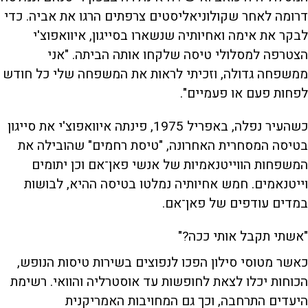
דרומה לאחר שקולוניאליסטים צרפתים הרגו את אביה. כדי
לבקר את אימה ואחיותיה שנשארו בסייגון, איוואפוצ'י
הצטרפה למסלולי טיסה שלקחו אותה הביתה. "אני
ממשפחה גדולה, וזכיתי לראות את המשפחה שלי כל חודש
לפחות פעם או פעמיים".
כשהעיר נפלה, באפריל 1975, פינתה איוואפוצ'י את סייגון
בטיסה המסחרית האחרונה, "טיסת רחמים" שהובילה את
המשפחות הווייטנאמיות של אנשי פאן־אם וכן יתומים
וייטנאמים. חמש אחיותיה נמלטו בטיסה ההיא, לבושות
במדים עודפים של פאן־אם.
"אשתי תקבל אותי ככה?"
כאשר מטוסי סילון הפכו לנפוצים בשירות טיסות הנופש,
הכוחות יכלו לצאת לחופשות עד אוסטרליה והוואי. רשימת
היעדים התרחבה, וכך גם המחויבות האמריקנית