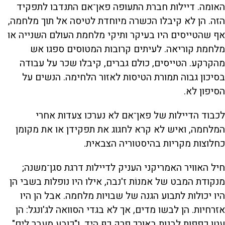
האומה. דיילות חברת התעופה פאן־אם התנדבו לתפקיד
הזה. הן לא קיבלו הכשרה מיוחדת לטיסה אל תוך מלחמה,
אף שהטייסים היו בעיקר ותיקי מלחמת העולם השנייה או
מלחמת קוריאה. לעיתים קרובות המטוסים ספגו אש
מהקרקע. הטייסים, כולם גברים, קיבלו שכר על עבודה
בסיכון גבוה תמורת הטיסות לאזור הלחימה. הנשים על
הסיפון לא.
לכבוד הדיילות של פאן־אם לא נערכו צעדות אחרי
המלחמה, ואיש לא קרא לחגוג את תפקידן או את מקומן
כחלוצות מקריות בהיסטוריה הצבאית.
חיל האוויר האמריקני העניק לדיילות דרגת סגן־משנה;
מנקודת המבט של אמנוֹת ז'נבה, אילו היו נופלות בשבי הן
היו יכולות לתבוע הגנה של שבויות מלחמה. אבל הן היו
אזרחיות. הן לבשו מדים, אך לא בגדי הסוואה לג'ונגל: הן
עטו כפפות לבנות באורך פרק כף היד, ו"כובע מעבר לים"