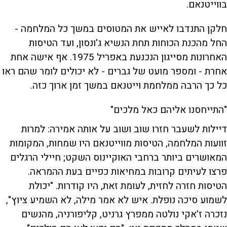
בווייטנאם.
חלקן התנדבו לאייש את המטוסים במשך כל המלחמה -
החל מהכנת הכוחות תחת הנשיא ג'ונסון, ועד הטיסות
האחרונות מסייגון הנכנעת באפריל 1975. אף אישה אחת
אחרת - ומספר מועט של גברים - לא יכולים לומר שהם ראו
כל כך הרבה ממלחמת וייטנאם במשך זמן ארוך כזה.
"התייחסנו אליהם כאל מלכים"
דיילות לשעבר חזרו שוב ושוב על אותה אמירה: למרות
זוועות המלחמה, הטיסות מווייטנאם היו שמחות, המקומות
המאושרים ביותר ברחבי האוקיינוס ​​השקט; חיילי הרגלים
פרצו לעיתים קרובות במחיאות כפיים בעת ההמראה.
הטיסות חזרה לחזית, לעומת זאת, היו קודרות. "יכולת
לשמוע סיכה נופלת. איש לא אמר מילה, לא השמיע ציוץ",
נזכרה ז'אקי נולטה ממפרץ גרניט, קליפורניה, מהנשים