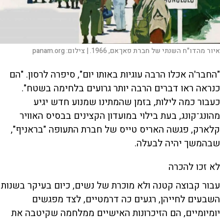
איור מהדו"ח השנתי של חברת פאן־אם, 1966. |
צילום:
panam.org
"החבר'ה אכלו הרבה עוגיות באותו יום", סיפרה לרסון. "הם
כנראה ראו דברים הרבה יותר גרועים בלחימה בשטח".
כעבור כמה לילות, בזמן שהמתינו שמנוע חדש יגיע
מהונג־קונג, בעת בילוי במועדון הקצינים בבסיס האוויר
קלארק, פגשה האריס טייס של חברת התעופה "בראניף",
שבהמשך יהיה לבעלה.
לא זכו להכרה
עבור קבוצה קטנה ולא מוכרת של נשים, כיום בעיקר בשנות
השבעים לחייהן, רגעים כה דרמטיים, לצד מפגשים
יומיומיים, הם הזיכרונות האישיים ממלחמה שקיטבה את