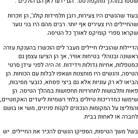
שטסו במהלך מתקפת טט. "הם ידעו לאן הם הולכים".
בעוד שהנשים היו צעירות, רובן תלמידות קולג', הן זוכרות
שהחיילים היו צעירים אף יותר. רבים מהם היו בני נוער
שקראו ספרי קומיקס לאורך כל הטיסה.
הדיילות שהובילו חיילים מעבר לים הוכשרו בהענקת עזרה
ראשונה ובנוהלי בטיחות אוויר, אך הן הציעו עצמן גם
כמטפלות, אחיות גדולות וידידות. זה היה לפני עידן סרטי
הטיסה, והנשים היו מוחצנות ושאפו לבלות עם הכוחות. הן
הביאו לא רק עוגיות אלא גם ביצי פסחא, כובעי מסיבות,
פאות ותלבושות לתחרויות תחפושות במהלך הטיסה. הן
שימשו כמדריכות טיולים בלתי רשמיות ליעדים האקזוטיים,
והמליצו על המקומות הנכונים לקנות פנינים, משי או בושם
לחברה או לאחות בבית.
בשל משך הטיסות, הספיקו הנשים להכיר את החיילים. יש