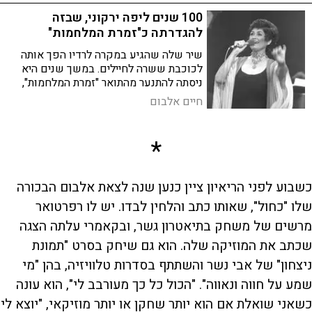
100 שנים ליפה ירקוני, שבזה
להגדרתה כ"זמרת המלחמות"
שיר שלה שהגיע במקרה לרדיו הפך אותה
לכוכבת ששרה לחיילים. במשך שנים היא
ניסתה להתנער מהתואר "זמרת המלחמות",
וייצגה אותנו בתחרויות זמר בעולם. 100 שנה
חיים אלבום
להולדתה של יפה ירקוני
*
כשבוע לפני הריאיון ציין כנען שנה לצאת אלבום הבכורה
שלו "כחול", שאותו כתב והלחין לבדו. יש לו רפרטואר
מרשים של משחק בתיאטרון גשר, ובקאמרי עלתה הצגה
שכתב את המוזיקה שלה. הוא גם שיחק בסרט "תמונת
ניצחון" של אבי נשר והשתתף בסדרות טלוויזיה, בהן "מי
שמע על חווה ונאווה". "הכול כל כך מעורבב לי", הוא עונה
כשאני שואלת אם הוא יותר שחקן או יותר מוזיקאי, "יוצא לי