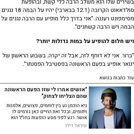
בשירים שלו הוא משלב הרבה כלי קשת, ובהופעת
סולדאאוט הקרובה (12.1 בבארבי) יהיו על הבמה 18 נגנים
מסימפונט רעננה. "אני בדרך כלל מופיע עם הרבה נגנים על
הבמה ויש הרבה קשתנים".
ויש חלום להופיע על במות גדולות יותר?
"ברור. אני לא דוחף לזה, אבל זה יקרה. בשבוע הראשון של
ינואר אופיע בפעם הראשונה בפסטיבל הפסנתר".
עוד כתבות בנושא
"אנשים אמרו לי שזו הפעם הראשונה
שהם הצליחו לצחוק"
גיא הוכמן נע בין לוחמים, פצועים, אלמנות
ויתומים, ובכל זאת החיים כאן גורמים לו
אושר. רגע לפני מסע הופעות בחו"ל הוא
מספר על ניסיון לשלב הומור בכיכר
שיראל דילר
החטופים, ועל הנושא שלא מצחיק אותו