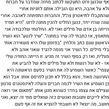
אף שכנען ורוט התעקשו לכתוב מחזה שמדבר על חברות
ולא על אהבה, היא גם הובילה אותם לזוגיות אחרי
שהתקבלו לתיאטרון צה״ל, והחברות התפתחה לאהבה. אחרי
שנה שהיו יחד, כנען החליט להכין מתנה לרוט. "היא תמיד
הייתה בן אדם של מילים ואני לא. החלטתי שלכבודה אני
מתאמץ, אז כתבתי לה שיר במתנה". "שיר לנטע" הוא השיר
הראשון שגם כתב והלחין. "בפזמון שלו היא משאירה אותי
בלי מילים. כל השיר אני מנסה להגיד שאני אוהב ולא
מצליח, ואז רק בסוף השיר זה מגיע. זו הייתה החוויה שלי
אז - לא של רגשות ולא של מילים ולא של להביע את
עצמי". כאשר השמיע לה את השיר בפעם הראשונה היא
התרגשה מאוד, והוא בכלל לא תכנן לפרסם אותו. אבל הוא
כן השמיע את השיר לכמה חברים והעלה לאינסטגרם סרטון
שצילם את עצמו בחדר כשהוא מנגן אותו. "פתאום אני רואה
מלא לייקים ותגובות ואנשים כזה שואלים מתי זה יוצא, ואני
חושב, מה יוצא? לא חשבתי להוציא את זה אף פעם.