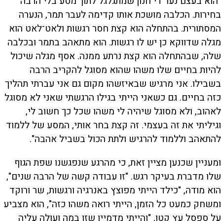
"הוא בעצם נער די חנון שמתגלגל לתוך מסע בלי הרבה
בחירות. הכלבה מושכת אותו קדימה לעבר תמר, הנערה
המסתורית. בהתחלה הוא קצת חסר רגשות ולאט־לאט הוא
מגלה שדווקא כן יש לו רגשות. הוא מתאהב בתמר ובכלבה
שלה, שבהתחלה הוא קצת נרתע ממנה. אסף מגלה שיכול
להיות בחיים שלו משהו שהוא מסוגל להקריב הרבה
בשבילו. אני מרגיש שבאיזשהו מקום גם אני עברתי תהליך
כזה בחיים. גם כשאני הייתי בגילו הרגשתי שאני לא מסוגל
לאהוב, ולא מסוגל שיהיה לי משהו שכל כך חשוב לי,
וגיליתי את זה בעצמי. זה קצת בחר אותי, המסע של ללמוד
להתאהב וללמוד להרגיש ולתת הכול בשביל אהבה".
ומעניין שכנען מציין זאת, כי מהרגע שנפגשנו שפת הגוף
שלו מדברת בעיקר רגש. "זו עבודה קשה של הרבה שנים",
הוא מודה, "כילד הייתי מפוצץ באנרגיה ורגשות, שר ורוקד
ומשחק כמעט כל הזמן, הייתי רואה משהו כזה", הוא מצביע
על ספסל עץ קטן, "והייתי מדמיין שזו במה ועולה עליה