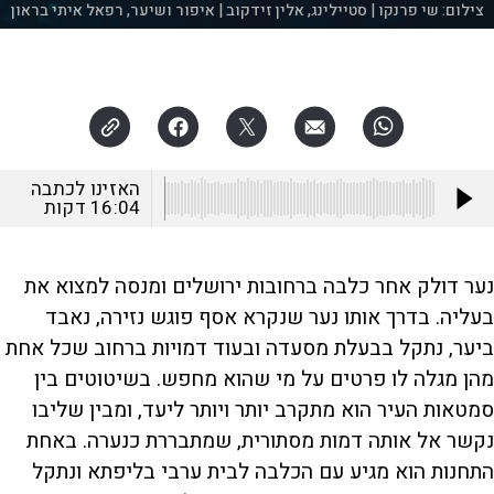
צילום:
שי פרנקו | סטיילינג, אלין זידקוב | איפור ושיער, רפאל איתי בראון
האזינו לכתבה
16:04
דקות
נער דולק אחר כלבה ברחובות ירושלים ומנסה למצוא את
בעליה. בדרך אותו נער שנקרא אסף פוגש נזירה, נאבד
ביער, נתקל בבעלת מסעדה ובעוד דמויות ברחוב שכל אחת
מהן מגלה לו פרטים על מי שהוא מחפש. בשיטוטים בין
סמטאות העיר הוא מתקרב יותר ויותר ליעד, ומבין שליבו
נקשר אל אותה דמות מסתורית, שמתבררת כנערה. באחת
התחנות הוא מגיע עם הכלבה לבית ערבי בליפתא ונתקל