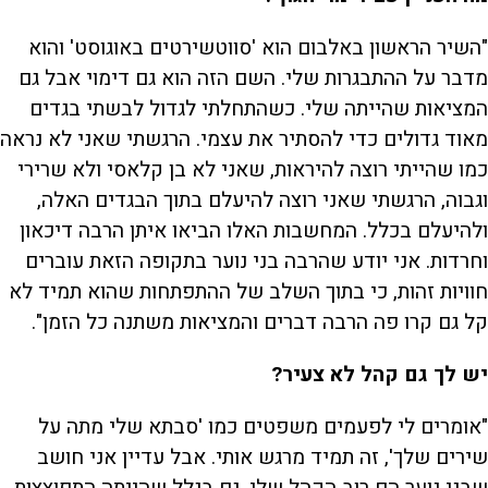
"השיר הראשון באלבום הוא 'סווטשירטים באוגוסט' והוא
מדבר על ההתבגרות שלי. השם הזה הוא גם דימוי אבל גם
המציאות שהייתה שלי. כשהתחלתי לגדול לבשתי בגדים
מאוד גדולים כדי להסתיר את עצמי. הרגשתי שאני לא נראה
כמו שהייתי רוצה להיראות, שאני לא בן קלאסי ולא שרירי
וגבוה, הרגשתי שאני רוצה להיעלם בתוך הבגדים האלה,
ולהיעלם בכלל. המחשבות האלו הביאו איתן הרבה דיכאון
וחרדות. אני יודע שהרבה בני נוער בתקופה הזאת עוברים
חוויות זהות, כי בתוך השלב של ההתפתחות שהוא תמיד לא
קל גם קרו פה הרבה דברים והמציאות משתנה כל הזמן".
יש לך גם קהל לא צעיר?
"אומרים לי לפעמים משפטים כמו 'סבתא שלי מתה על
שירים שלך', זה תמיד מרגש אותי. אבל עדיין אני חושב
שבני נוער הם רוב הקהל שלי, גם בגלל שהייתה התפוצצות