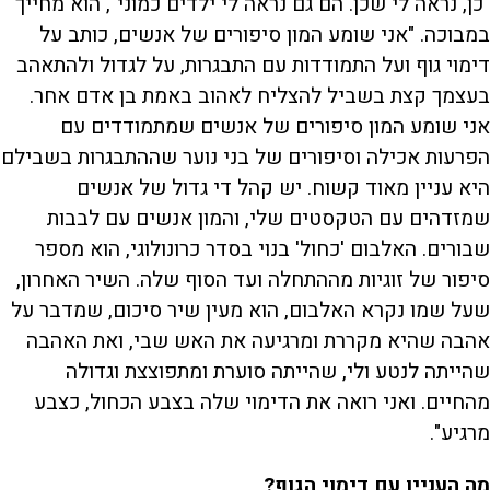
"כן, נראה לי שכן. הם גם נראה לי ילדים כמוני", הוא מחייך
במבוכה. "אני שומע המון סיפורים של אנשים, כותב על
דימוי גוף ועל התמודדות עם התבגרות, על לגדול ולהתאהב
בעצמך קצת בשביל להצליח לאהוב באמת בן אדם אחר.
אני שומע המון סיפורים של אנשים שמתמודדים עם
הפרעות אכילה וסיפורים של בני נוער שההתבגרות בשבילם
היא עניין מאוד קשוח. יש קהל די גדול של אנשים
שמזדהים עם הטקסטים שלי, והמון אנשים עם לבבות
שבורים. האלבום 'כחול' בנוי בסדר כרונולוגי, הוא מספר
סיפור של זוגיות מההתחלה ועד הסוף שלה. השיר האחרון,
שעל שמו נקרא האלבום, הוא מעין שיר סיכום, שמדבר על
אהבה שהיא מקררת ומרגיעה את האש שבי, ואת האהבה
שהייתה לנטע ולי, שהייתה סוערת ומתפוצצת וגדולה
מהחיים. ואני רואה את הדימוי שלה בצבע הכחול, כצבע
מרגיע".
מה העניין עם דימוי הגוף?