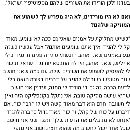
בעדנו ולכן הורידו את השירים שלהם מספוטיפיי ישראל".
ואם לא היו מורידים, לא היה מפריע לך לשמוע את
המוזיקה שלהם?
"כשיש מחלוקת על אמנים שאני גם ככה לא שומע, מאוד
קל לי להגיד 'איך אתם שומעים אותם?' אבל עכשיו כשזה
נגע באמנים שאני אוהב הרגשתי סתירה פנימית. נגיד בילי
אייליש, שאני אוהב, היו לה התבטאויות נגד ישראל וקשה
לי להפסיק לשמוע את השירים שלה. עם כמה שאני חושב
שזה מטופש בשבילה להגיב על דברים בצורה הזאת בלי
לדעת הרבה. זה גם די מוריד לי ממנה, ועדיין אני חושב
שהיא עושה מוזיקה טובה. אני נתקל בקונפליקט הזה ואין
לי תשובה. חרם הוא דבר מאוד קשה ויש לו הרבה כוח. אם
דיברנו על כוח של קהל, זה כוח מאוד גדול כחברה להגיד
'אנחנו לא מקבלים את הדעות שלך'. ומצד שני אני חושב
שכל אחד יכול לחשוב מה שהוא רוצה. ושוב אני נתקל