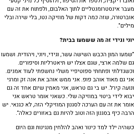
ואוברדיקציה, ולספר את הסיפור, ולהוסיף כל מיני קטעי
מעבר אינסטרומנטליים לתוך האלבום, ולפתוח את זה עם
אוברטורה, שזה כמה דקות של מוזיקה נטו, בלי שירה ובלי
מילים".
יוני וגידי זה מה ששמעו בבית?
"שמעו המון הכבש השישה עשר, וגידי, ויוני, ויהודית. ושמעו
גם שלמה ארצי, שגם אצלו יש תיאטרליות וסיפורים.
וכשגדלתי ופתחתי ספוטיפיי משלי נחשפתי לעוד אמנים.
אני גם מאוד אוהב פופ. אני ממש אוהב את אנה זק ומרגי
ונועה קירל. יש בי גם טראש, אני מאמין שיום אחד זה גם
יבוא לידי ביטוי במוזיקה שלי. כשאני אומר טראש אני
אומר את זה עם הערכה לסגנון המוזיקלי הזה, לא כגנאי. יש
הרבה כיף בסגנון הזה וטוב להיות גם באזורים כאלה".
כשהיה ילד למד כינור ואהב להלחין מנגינות וגם היום