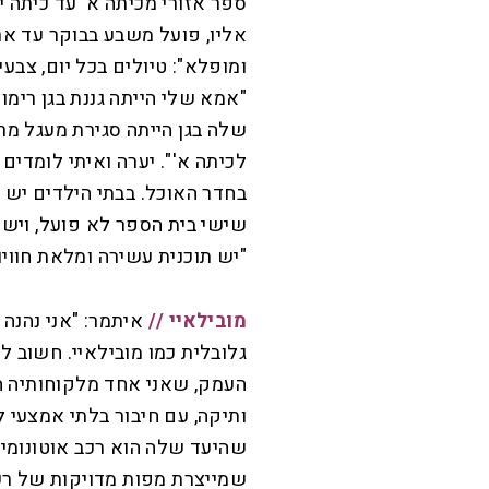
ספר אזורי מכיתה א' עד כיתה י"ב
אליו, פועל משבע בבוקר עד ארב
ומופלא": טיולים בכל יום, צבעי 
"אמא שלי הייתה גננת בגן רימ
שלה בגן הייתה סגירת מעגל מרג
לכיתה א'". יערה ואיתי לומדים
בחדר האוכל. בבתי הילדים יש פ
שישי בית הספר לא פועל, ויש 
"יש תוכנית עשירה ומלאת חוויו
מובילאיי //
איתמר: "אני נהנה
גלובלית כמו מובילאיי. חשוב 
העמק, שאני אחד מלקוחותיה ה
ותיקה, עם חיבור בלתי אמצעי ל
שהיעד שלה הוא רכב אוטונומי
שמייצרת מפות מדויקות של רש