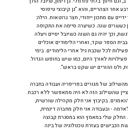
, וגם חינוך בלתי פורמלי. גן רימון, שיובל הולך
ע אחר הצהריים, והוא "גן קיבוצי טיפוסי
ידיים עם מתכון ייחודי, חצר גרוטאות. הילה:
ון כעשרים שנה. כשיערה סיימה את התקופה
שת, וכך יהיה גם השנה כשיובל יסיים ויעלה
 בבית הספר שקד, ואחרי הלימודים אוכלים
עילות לכל שכבת גיל אחרי הלימודים. בימי
פעילויות לאורך היום, כמו שיש בחופש הגדול.
ת, ולנו ההורים יש שקט בראש".
 מהשילוב של מגורים בפריפריה ועבודה בחברה
לציין שהשילוב הזה לא היה מתאפשר ללא רכבת
נאמנים. בקיבוץ אני חלק מקהילה שורשית,
אדמה - ובעבודה אני חלק מחברה דינמית,
. החלק שלי במאמץ הוא במסגרת קבוצה
ת הכבישים בעזרת טכנולוגיה של בינה