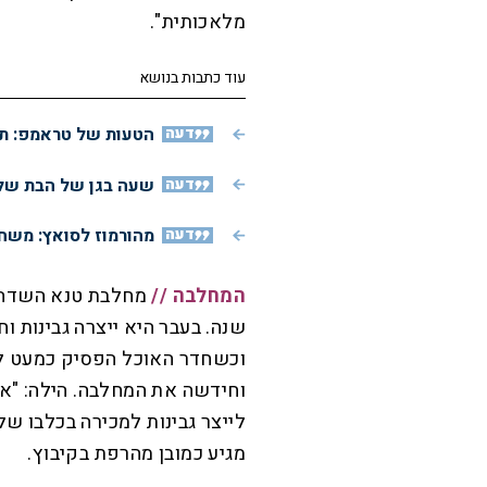
מלאכותית".
עוד כתבות בנושא
דעה
הטעות של טראמפ: תג
דעה
שעה בגן של הבת שלי
דעה
מהורמוז לסואץ: משחק
המחלבה //
מחלבת טנא השדה 
שנה. בעבר היא ייצרה גבינות ו
וכשחדר האוכל הפסיק כמעט לג
וחידשה את המחלבה. הילה: "א
לייצר גבינות למכירה בכלבו של
מגיע כמובן מהרפת בקיבוץ.