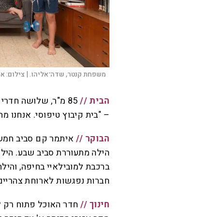
משפחת קנטר, שדה־אליהו. |
צילום:
אי
הבית //
85 מ"ר, שלושה חדרי
– "בית קיבוץ טיפוסי. אנחנו מח
הבוקר //
איתמר קם סביב חמש 
הילה מתעוררת סביב שבע. הילד
ברכבת למובילאיי בחיפה, והילה
חברות נפגשות לארוחת צהריים
חינוך //
חדר האוכל פתוח רק לא