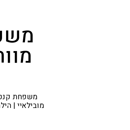
"
משפח