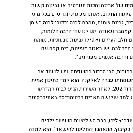
ים של אריזה והכנת יוגורטים או גבינות קשות
יתוח החלום. אנחנו מכינות יוגורטים בכל מיני
רית, גבינת שמנת, ממרח לבנה וכדורי לבנה בשמן
 קממבר וגאודה. יש לנו עוד הרבה חלומות,
חלב העיזים ואפילו גבינות טבעוניות. נשמח
המחלבה. יש באזור מעיינות, בית קפה עם
ם והרבה אנשים מעניינים".
חובות, הבן הבכור במשפחה, ויש לו עוד אח
משפחתו עברה לאלקנה. הוא למד בתיכון אמית
גוש דן ובמכינת קשת, ושירת בגדוד 202. לאחר השירות הגיע לבית המדרש
ז למד שלושה תארים בביו־הנדסה באוניברסיטת
שדה־אליהו, הבת השלישית משישה ילדים.
ל בקיבוץ, התאהבו והחליטו להישאר". היא למדה