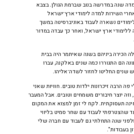
מדה שנה במדרשה בנוב שברמת הגולן. בצבא
אחרי השירות למדה לימודי ארץ־ישראל
לימודים נשארה לעבוד באוניברסיטה במשך
ללימודי ארץ ישראל, ואחר כך עבדה במדור
ה הכירה ביניהם בשנה שאיתמר היה בבית
נה הם התגוררו כמה שנים באלקנה, עברו
מש שנים החליטו לחזור לשדה־אליהו.
י פה הרבה זיכרונות ילדות טובים. חוויות שאני
 וזה יוצר חיבורים משמחים וטובים. אבל המעבר
ינה תעסוקתית. לקח לי זמן למצוא את המקום
עד שהצטרפתי לעבוד עם שחר סמיט בליווי
 ולפני שנה התחלתי גם לעבוד עם חברה שלי
ן בעבודות".