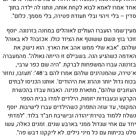
אחד אמרו לאמא לבוא לקחת אותה, ונתנו לה ילדה בתוך
סדין – בלי זיהוי ובלי תעודת פטירה, בלי מסמך. כלום".
מעין־שמר הועברו העולים לאוהלים במחנה בזרנוגה. יוסף
זוכר בוץ וגשם ששוטף את הציוד כולו. אכזבה? לא באוהל
שלהם. "אבא שלי ממש אהב את הארץ. הוא נישק את
האדמה כשהגיע הנה. בשבילם זו הייתה גאולה". מהמעברה
בזרנוגה עברו המשפחות לברקת. "היה שם כפר ערבי,
א־טירה, שהמנהיגים שלהם אמרו להם ב־48': 'תעזבו, נחזור
בכוח גדול יותר ונהרוג את היהודים'. אותנו הכניסו לבתים
העזובים שלהם", מתארת פנינה. האבות עבדו בהכשרת
הקרקע ובעבודות יזומות, הילדים למדו בבית הספר
המקומי, עד שזה התפרק כשהילדים עברו לישיבות. יוסף
נשלח ללמוד בטירת־יהודה ובישיבת חב"ד בלוד. "למדתי
יחד עם אחי שגדול ממני בארבע שנים. זמנים כאלה, עשו
סלט בכיתות עם כל מיני גילים. לא ליקקנו דבש פה".