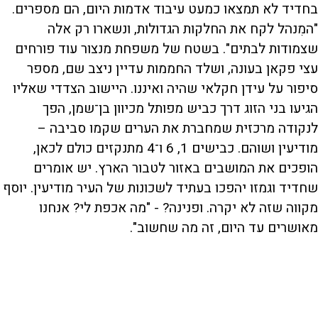
בחדיד לא תמצאו כמעט עיבוד אדמות היום, הם מספרים.
"המִנהל לקח את החלקות הגדולות, ונשארו רק אלה
שצמודות לבתים". בשטח של משפחת מנצור עוד פורחים
עצי פקאן בעונה, ושלד החממות עדיין ניצב שם, מספר
סיפור על עידן חקלאי שהיה ואיננו. היישוב הצדדי שאליו
הגיעו בני הזוג דרך כביש מפותל מכיוון בן־שמן, הפך
לנקודה מרכזית שמחברת את הערים שקמו סביבה –
מודיעין ושוהם. כבישים 1, 6 ו־4 מתנקזים כולם לכאן,
הופכים את המושבים באזור לטבור הארץ. יש אומרים
שחדיד וגמזו יהפכו בעתיד לשכונות של העיר מודיעין. יוסף
מקווה שזה לא יקרה. ופנינה? - "מה אכפת לי? אנחנו
מאושרים עד היום, זה מה שחשוב".