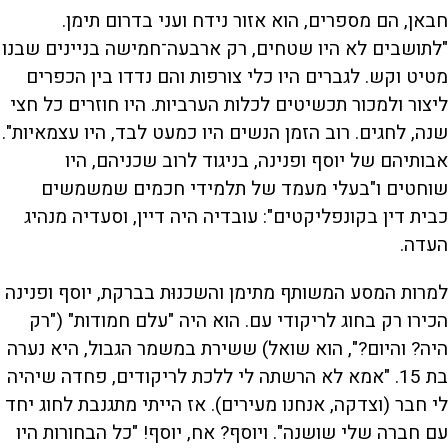
חבאן, הם מספרים, הוא אזור נידח ועני בדרום תימן.
"לתושבים לא היו שטחים, רק ארבעה־חמישה בניינים שבנו
מטיט וקש. לגברים היו כלי צורפות והם נדדו בין הכפרים
ליצור ולמכור תכשיטים לכלות הערביות. היו חוזרים כל חצי
שנה, לחגים. רוב הזמן הנשים היו כמעט לבד, היו עצמאיות".
אבותיהם של יוסף ופנינה, בניגוד לרוב שכניהם, היו
שוחטים ו"בעלי מעמד של תלמידי חכמים שמשמשים
כבית דין בקונפליקטים": עובדיה היה דיין, וסעדיה מנהיג
העדה.
למרות המסע המשותף מתימן והשכנוּת בברקת, יוסף ופנינה
הכירו רק בחוג לריקודי עם. הוא היה "עלם חמודות" ("רק
היה? והיום?", הוא שואל) ששירת במשמר הגבול, היא נערה
בת 15. "אמא לא הרשתה לי ללכת לריקודים, פחדה שיהיה
לי חבר (וצדקה, אנחנו מעירים). אז הייתי מתגנבת לחוג יחד
עם חברה שלי שושנה". ויוסף? אח, יוסף! "כל הבחורות היו