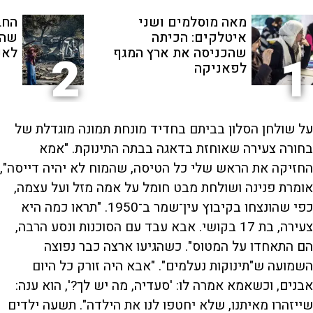
מאה מוסלמים ושני
החב
איטלקים: הכיתה
שהת
שהכניסה את ארץ המגף
לאנ
2
1
לפאניקה
על שולחן הסלון בביתם בחדיד מונחת תמונה מוגדלת של
בחורה צעירה שאוחזת בדאגה בבתה התינוקת. "אמא
החזיקה את הראש שלי כל הטיסה, שהמוח לא יהיה דייסה",
אומרת פנינה ושולחת מבט חומל על אמה מזל ועל עצמה,
כפי שהונצחו בקיבוץ עין־שמר ב־1950. "תראו כמה היא
צעירה, בת 17 בקושי. אבא עבד עם הסוכנות ונסע הרבה,
הם התאחדו על המטוס". כשהגיעו ארצה כבר נפוצה
השמועה ש"תינוקות נעלמים". "אבא היה זורק כל היום
אבנים, וכשאמא אמרה לו: 'סעדיה, מה יש לך?', הוא ענה:
שייזהרו מאיתנו, שלא יחטפו לנו את הילדה". תשעה ילדים