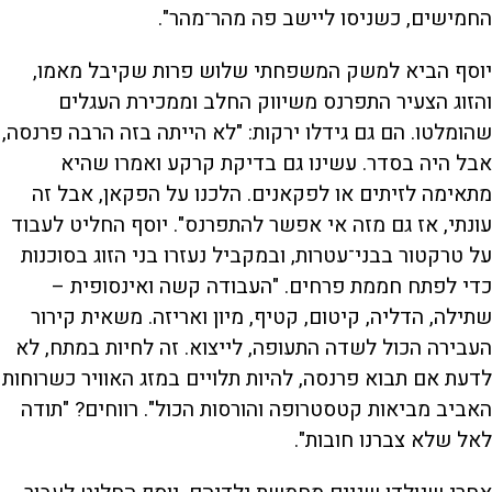
החמישים, כשניסו ליישב פה מהר־מהר".
יוסף הביא למשק המשפחתי שלוש פרות שקיבל מאמו,
והזוג הצעיר התפרנס משיווק החלב וממכירת העגלים
שהומלטו. הם גם גידלו ירקות: "לא הייתה בזה הרבה פרנסה,
אבל היה בסדר. עשינו גם בדיקת קרקע ואמרו שהיא
מתאימה לזיתים או לפקאנים. הלכנו על הפקאן, אבל זה
עונתי, אז גם מזה אי אפשר להתפרנס". יוסף החליט לעבוד
על טרקטור בבני־עטרות, ובמקביל נעזרו בני הזוג בסוכנות
כדי לפתח חממת פרחים. "העבודה קשה ואינסופית –
שתילה, הדליה, קיטום, קטיף, מיון ואריזה. משאית קירור
העבירה הכול לשדה התעופה, לייצוא. זה לחיות במתח, לא
לדעת אם תבוא פרנסה, להיות תלויים במזג האוויר כשרוחות
האביב מביאות קטסטרופה והורסות הכול". רווחים? "תודה
לאל שלא צברנו חובות".