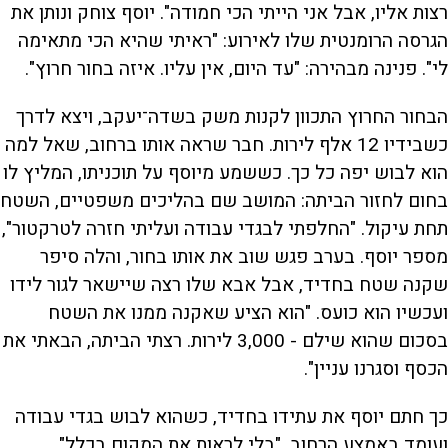
רצות אליו, אבל אני הייתי הכי חמודה". יוסף צוחק ונותן את
הגרסה הרומנטית שלו לאירוע: "ראיתי שהיא הכי מתאימה
לי". פנינה מבהירה: "עד היום, אין עליו. איזה בחור חרוץ".
הבחור החרוץ התכוון לקנות משק בשדה־יעקב, ויצא לדרך
כשבידיו 12 אלף לירות. חבר שראה אותו ברחוב, שאל למה
הוא לבוש יפה כל כך. כששמע מיוסף על תוכניתו, המליץ לו
בחום לחזור הביתה: המושב שם בהליכים משפטיים, השטח
תחת עיקול. "החלפתי לבגדי עבודה ועליתי חזרה לטרקטור",
מספר יוסף. בערב פגש שוב את אותו בחור, והלה סיפר
שקנה שטח בחדיד, אבל אבא שלו רצה שיישאר לגור לידו
ועכשיו הוא כועס. "הוא הציע שאקנה ממנו את השטח
בסכום שהוא שילם - 3,000 לירות. רצתי הביתה, הבאתי את
הכסף וסגרנו עניין".
כך חתם יוסף את עתידו בחדיד, כשהוא לבוש בגדי עבודה
ועומד באמצע הרחוב, "בלי לראות את המקום בכלל",