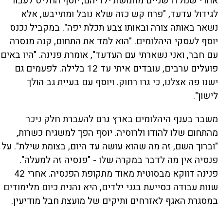
אחרי שנולדו שניים מחמשת ילדיהם, יוסף החליט לעבור
לגידול עדעד, "פרח קש כזה שלא נובל ומתייבש, אלא
נשאר באותה צורה ובאותו צבע תכלת יפה". במקביל נכנס
יוסף לעסקי היהלומים. "הוא למד את התחום, קנה מנסרה
עם חבר, ואני נשארתי עם העדעד", אומרת פנינה. "היו באים
פועלים ערבים, עובדים איתי עד 12 בלילה. לפעמים גם
ישנו פה אצלנו, כי גרו רחוק. ויוסף עם בעיית גב הולך
לישון".
משבר בענף היהלומים בארץ גרם להעברת חלק ניכר
מהתחום שלו להודו ולרוסיה. יוסף הפך למשגיח כשרות,
"וברוך השם, זה מה שהוא עושה עד היום, בצומת שילת". על
פנסיה אין מה לדבר במקרה שלו - "פנסיה זה למעלה".
פנינה דווקא מבסוטית מאוד מתקופת הפנסיה. אחרי 42
שנות עבודה כסייעת בגני ילדים, היא נהנית כיום מלימודים
במסגרת האגף לאזרחים ותיקים של מועצת חבל מודיעין.