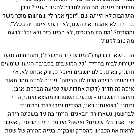
מדגישה פנינה. מה היה לחברה להגיד בעניין? ובכן,
התלהבות לא הייתה שם. "יוסף אמר לי שמישהו מוכר משק
בחדיד. לא אהבתי את השם, לא ידעתי איפה זה בכלל".
וההורים? "הם היו מבוגרים, לא הבינו בזה ולא יכלו לדעת
מה טוב לקנות".
הם נישאו בברקת ("במגרש ליד המכולת"), ומהחתונה נסעו
ישירות לבית בחדיד. "כל המושבים בסביבה הגיעו. שומעים
חתונה, באים. כולם יושבים ואוכלים, ורק אנחנו לא. אז
כשהגענו הביתה הכנו לנו חביתה". פנינה למדה מהר מאוד
איפה זה חדיד (דקות אחדות של נסיעה מברקת, אגב),
ומיהם התושבים - שבעים משפחות ממוצא תימני, הודי
ורומני. "כשאנחנו באנו, ההודים עזבו ללוד והרומנים
לבן־שמן. נשארו רק חבאנים. הייתי בת 19 בשכונה ריקה.
איך אגור בלי שכנים? ואיפה? היו פה בתים הרוסים, אפשר
לראות את הכביש מהסדק שבקיר. בנייה מהירה של שנות