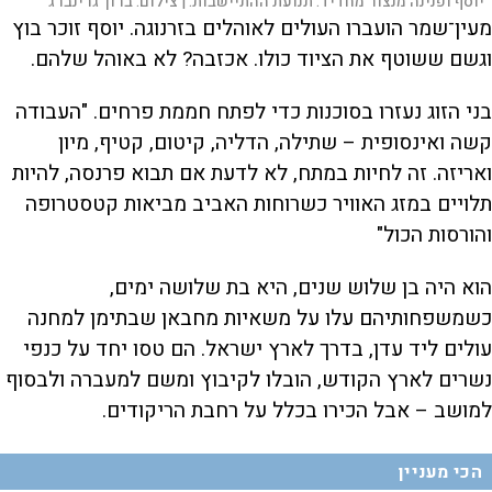
יוסף ופנינה מנצור מחדיד. תנועת ההתיישבות. |
צילום:
ברוך גרינברג
מעין־שמר הועברו העולים לאוהלים בזרנוגה. יוסף זוכר בוץ
וגשם ששוטף את הציוד כולו. אכזבה? לא באוהל שלהם.
בני הזוג נעזרו בסוכנות כדי לפתח חממת פרחים. "העבודה
קשה ואינסופית – שתילה, הדליה, קיטום, קטיף, מיון
ואריזה. זה לחיות במתח, לא לדעת אם תבוא פרנסה, להיות
תלויים במזג האוויר כשרוחות האביב מביאות קטסטרופה
והורסות הכול"
הוא היה בן שלוש שנים, היא בת שלושה ימים,
כשמשפחותיהם עלו על משאיות מחבאן שבתימן למחנה
עולים ליד עדן, בדרך לארץ ישראל. הם טסו יחד על כנפי
נשרים לארץ הקודש, הובלו לקיבוץ ומשם למעברה ולבסוף
למושב – אבל הכירו בכלל על רחבת הריקודים.
הכי מעניין