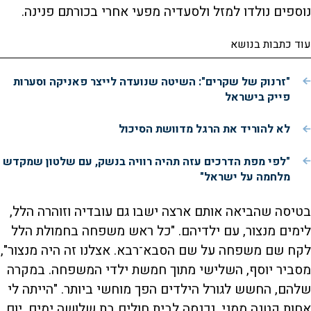
נוספים נולדו למזל ולסעדיה מפעי אחרי בכורתם פנינה.
עוד כתבות בנושא
"זרנוק של שקרים": השיטה שנועדה לייצר פאניקה וסערות
פייק בישראל
לא להוריד את הרגל מדוושת הסיכול
"לפי מפת הדרכים עזה תהיה רוויה בנשק, עם שלטון שמקדש
מלחמה על ישראל"
בטיסה שהביאה אותם ארצה ישבו גם עובדיה וזוהרה הלל,
לימים מנצור, עם ילדיהם. "כל ראש משפחה בחמולת הלל
לקח שם משפחה על שם הסבא־רבא. אצלנו זה היה מנצור",
מסביר יוסף, השלישי מתוך חמשת ילדי המשפחה. במקרה
שלהם, החשש לגורל הילדים הפך מוחשי ביותר. "הייתה לי
אחות קטנה ממני, נכנסה לבית חולים בת שלושה ימים. יום