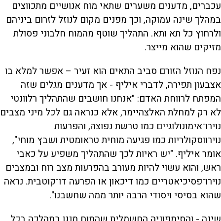
עכברים, מדענים משערים שתאי מוח אנושיים מתכווצים
במהלך שינה עמוקה, וכך מפנים מקום לנוזל לזרום ביניהם
ולרחוץ כל תא ותא. התהליך שוטף מהמוח חלבוני פסולת
מזיקים שהוא מייצר.
נפח הנוזל הזורם סביב התאים הוא זעיר – אפשר למלא בו
אצבעון תפירה, לדברי איליף - אך מדענים מגלים שזה
המפתח לרווחת האדם: "אנחנו חושבים שהתהליך רלוונטי
לא רק למחלת האלצהיימר, אלא כנראה גם לכל מיני מצבים
נוירו־אימונולוגיים כמו טרשת נפוצה, והפרעות
נוירווסקולריות כמו פגיעה מוחית טראומטית ושבץ מוחי",
אומר איליף. "יש ראיות לכך שהתהליך משפיע על כאבי
ראש, והוא עשוי להיות מעורב בהפרעות מצב רוח ובמצבים
נוירו־פסיכיאטריים כמו דיכאון או הפרעה דו־קוטבית. נראה
שהוא בסיסי ויסודי הרבה יותר ממה שחשבנו".
שינה - והסימפוניה החשמלית שהמוח מנגן במהלכה בכל