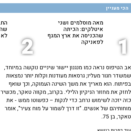
הכי מעניין
מאה מוסלמים ושני
החב
איטלקים: הכיתה
שהת
שהכניסה את ארץ המגף
לאנ
2
1
לפאניקה
אב הטיפוס נראה כמו מנגנון יישור שיניים נוקשה במיוחד,
שמשדר חגור מעליו; גרסאות מעודנות וקלות יותר נמצאות
בפיתוח. הוא מאריך את משך השינה העמוקה, וכך שואף
לחזק את מחזור הניקיון הלילי. בקרוב, מקווה טאקר, מכשיר
כזה יזכה לשימוש נרחב כדי לנקות – כפשוטו ממש - את
מוחותיהם של אנשים. "זו דרך לשמור על מוח צעיר", אומר
טאקר, בן 75.
עוד כתבות בנושא