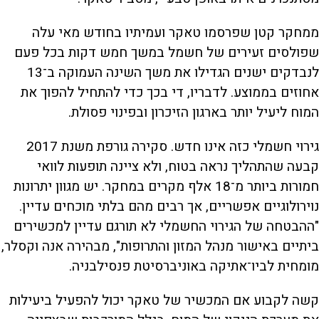
ממחקר קטן שפרסמו טאקר ועמיתיו בחודש מאי עלה
שפולסים זעירים של חשמל במשך חמש דקות בכל פעם
לנבדקים ישנים הגדילו את משך השינה העמוקה ב־13
אחוזים בממוצע. לדבריו, די בכך כדי להתחיל להפוך את
המוח ליעיל יותר בארגון הזיכרון ובפינוי פסולת.
גירוי חשמלי כזה אינו חדש. סקירה גורפת משנת 2017
קבעה שהתהליך נראה בטוח, ולא ציינה תופעות לוואי
חמורות ביותר מ־18 אלף מקרים במחקר. יש מגוון יתרונות
נוירולוגיים אפשריים, אך רבים מהם בלתי מוכחים עדיין.
"ההבטחה של הגירוי החשמלי לא תורגם עדיין למכשירים
ביתיים באישור מנהל המזון והתרופות", מבהירה אנה וקסלר,
מומחית לביו־אתיקה באוניברסיטת פנסילבניה.
קשה לקבוע אם המכשיר של טאקר יכול להפעיל ביעילות