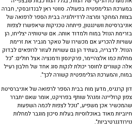
את מערכת הניקוי של המוח, בגלל המורכבות שבצפייה
במערכת הגלימפטית בפעולה. סווטי ראן לבנדובסקי, חברה
בצוות המחקר ומרצה לרדיולוגיה בבית הספר לרפואה של
אוניברסיטת וושינגטון, פיתחה טכניקות שיאפשרו לצפות
בזרימת הנוזל במוח ולמדוד אותה. אם שיטותיה יצליחו, הן
עשויות להכריע אם מכשירו של טאקר מגביר את זרימת
הנוזל. לדבריה, בעתיד הן גם עשויות לעזור לרופאים לבדוק
מחלות כמו אלצהיימר, פרקינסון ודמנציה אצל חולים: "כל
אלה קשורים לחוסר יכולת לנקות סוג אחד של חלבון רעיל
במוח, והמערכת הגלימפטית קשורה לכך".
דון קרנגיס, מדען מוח בבית הספר לרפואה של אוניברסיטת
צפון קרוליינה ומנהל שותף בפרויקט, אומר שאם יתברר
שהמכשיר אכן משפיע, "נוכל לצפות לכמה השפעות
חיוביות מאוד באוכלוסיות בעלות סיכון מוגבר למחלות
נוירודגנרטיביות".