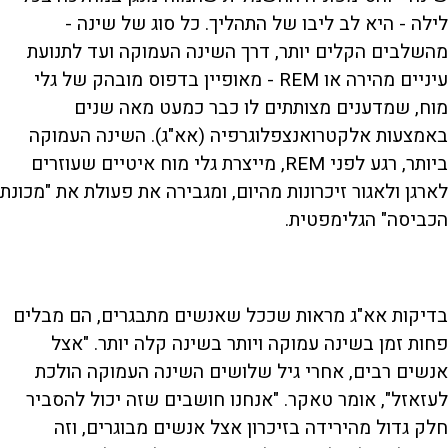
לילה - היא לב ליבו של התהליך. כל סוג של שינה -
מהשלבים הקלים יותר, דרך השינה העמוקה ועד לתנועת
עיניים מהירה או REM - מאופיין בדפוס מובהק של גלי
מוח, שמדענים מצותתים לו כבר כמעט מאה שנים
באמצעות אלקטרואנצפלוגרפיה (אא"ג). השינה העמוקה
ביותר, רגע לפני REM, מייצרת גלי מוח איטיים שעוזרים
לארגן ולאגור זיכרונות מהיום, ומגבירה את פעולת את "מכונת
הכביסה" הגלימפטית.
בדיקות אא"ג מראות שככל שאנשים מתבגרים, הם מבלים
פחות זמן בשינה עמוקה ויותר בשינה קלה יותר. "אצל
אנשים רבים, אחרי גיל שלושים השינה העמוקה הולכת
לעזאזל", אומר טאקר. "אנחנו חושבים שזה יכול להסביר
חלק גדול מהירידה בזיכרון אצל אנשים מבוגרים, וזה