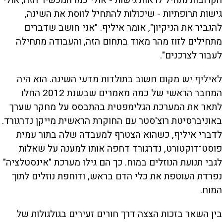
הקרובות נתחיל לראות גישות - אולי כמו המכשיר הזה, אולי
גישות תרופתיות - שיכולות להתחיל לווסת את השינה,
להגביר את הניקיון", אומר איליף. "אני חושב שדברים
מתחילים לזוז מהר מאוד בתחום הזה, והעבודה מתחילה
לעבור לצרכנים".
לאיליף יש מקום חשוב בתולדות מדעי השינה. הוא היה
המחבר הראשי של כמה מאמרים שבשנת 2012 החלו
לתאר את המערכת הגלימפטית בהתבסס על מחקר שערך
באוניברסיטת רוצ'סטר עם החוקרת הראשית מייקן נדרגורד.
לדברי איליף, כשהוא הצטרף למעבדה שלה בתור עמית
פוסט־דוקטורט, נדרגורד דחפה אותו למענה על שאלות
לגבי תנועת הנוזלים במוח. כך הם גילו מערכת "אינסטלציה"
נפרדת העוטפת את כלי הדם בראש, ודוחפת נוזלים לתוך
המוח.
בין השאר בזכות הצצה דרך חורים זעירים בגולגולות של