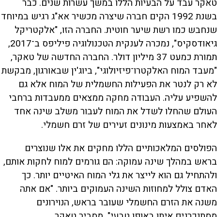
טאקר עבד על הבעיות הללו במשך עשרות שנים. כבר
בשנת 1992 הקים חברה שיצרה מכשיר אא"ג רגיש במיוחד
שנחבש כמו רשת שיער חוטית. החברה הזו, "אלקטריקל
גיאודסקיס", נמכרה לענקית הטכנולוגיה פיליפס ב־2017,
תמורת כמעט 37 מיליון דולר. החברה החדשה של טאקר,
"מעבד המוח האלקטרו־פיזיולוגי", ביוג'ין שבאורגון, מבקשת
לא רק לנטר את הפעילות החשמלית של המוח אלא גם
להשפיע עליה. העבודה מחקה ממצאים ממעבדות ברחבי
העולם שהחלו לשדל את המוח לעבור משלב שינה אחד
לאחר באמצעות מינונים זעירים של זרם חשמלי.
הפולסים המלאכותיים הללו מחקים את אלו שנוצרים
בראש במהלך שינה עמוקה: הם גורמים למוח לחקות אותם,
ולהתחיל גם הוא לייצר את גלי המוח האיטיים יותר. כך
האדם צולל למחוזות השינה העמוקים ביותר. "אם אתה
משנה את הזרם החשמלי שעובר בראש, הנוירונים
מסתנכרנים איתו באופן טבעי", מסביר טאקר.