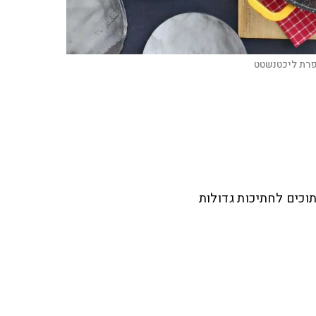
רת ליכטנשטט