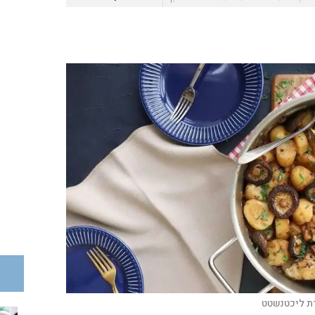
ת ליכטנשטט