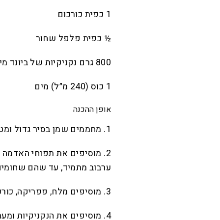
1 כפית כורכום
½ כפית פלפל שחור
800 גרם נקניקיות של ביונד מיט או חברה אחרת לבחירתכם
1 כוס (240 מ״ל) מים
אופן ההכנה
1. מחממים שמן בסיר גדול ומטגנים את הבצל 10 דקות עד שהוא מתרכך.
2. מוסיפים את תפוחי האדמה 
ערבוב מתמיד, עד שהם שחומים 
3. מוסיפים מלח, פפריקה, כורכום ופלפל שחור ומערבבים היטב.
4. מוסיפים את הנקניקיות ומערבבים.