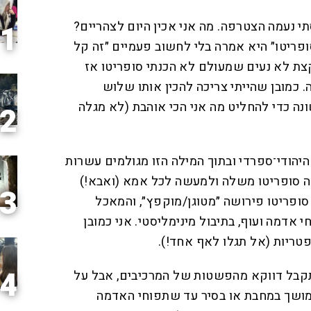
י נעמה הצטרפה. מה אני אכין היום לצהריים?
1
פריטו״ היא אמרה בלי לחשוב פעמיים ״זה קל
קצת לא נעים שמעולם לא הכנתי סופריטו אז
כמובן שהייתי צריכה להכין אותו שלוש
ה כדי להחליט מה אני הכי אוהבת (לא מגלה
2
היהודי־ספרדי ובתוך המילה הזו מגולמים עשרות
ה סופריטו משלה ולמעשה לכל אמא (ואבא!)
3
ופריטו פירושה ״מטוגן/מוקפץ״, והמאכל
 אדמה ועוף, בתיבול מינימליסטי. אני כמובן
פטריות (אל תגלו לאף אחד!).
4
תקבל דווקא מהפשטות של המרכיבים, אבל על
ממושך במחבת או בסיר עד שתפוחי האדמה