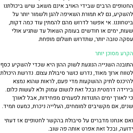
החטופים הרבים שבידי האויב אינם משאב שיש ביכולתנו
להשקיע, גם לא תמורת השאיפה להגן ולשמור יותר על
ביטחוננו. אי אפשר לדרוש מהם להמתין עוד כמה דקות,
שעות, ימים או חודשים בעומק השאול עד שתגיע אולי
עסקה טובה יותר, שתדרוש תשלום מופחת.
הקרע מסוכן יותר
התובנה השנייה הנוגעת לשוק ההון היא שכדי להשקיע כסף
לטווח ארוך מאוד, נדרש כושר סיבולת עצום. נדרשת היכולת
להיכנס לתיק ההשקעות מדי פעם, לראות שהוא נמצא
בירידה דרמטית ובכל זאת לנשום עמוק ולא לעשות כלום.
כי לאורך ימים התנודות לפעמים מפחידות, אבל לאורך
שנים, אם מקשיבים למומחים, העלייה ניכרת, כמעט תמיד.
ואם אנחנו מדברים על סיבולת בהקשר לחטופים אז דעתי
ידועה, ובכל זאת אפרט אותה פה שוב.