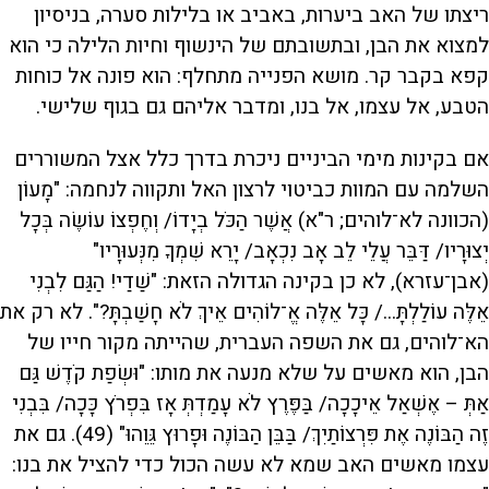
ריצתו של האב ביערות, באביב או בלילות סערה, בניסיון
למצוא את הבן, ובתשובתם של הינשוף וחיות הלילה כי הוא
קפא בקבר קר. מושא הפנייה מתחלף: הוא פונה אל כוחות
הטבע, אל עצמו, אל בנו, ומדבר אליהם גם בגוף שלישי.
אם בקינות מימי הביניים ניכרת בדרך כלל אצל המשוררים
השלמה עם המוות כביטוי לרצון האל ותקווה לנחמה: "מָעוֹן
(הכוונה לא־לוהים; ר"א) אֲשֶׁר הַכֹּל בְיָדוֹ/ וְחֶפְצוֹ עוֹשֶׂה בְּכָל
יְצוּרָיו/ דַּבֵּר עֲלֵי לֵב אָב נִכְאָב/ יָרֵא שִׁמְךָ מִנְּעוּרָיו"
(אבן־עזרא), לא כן בקינה הגדולה הזאת: "שַׁדַי! הַגַּם לִבְנִי
אֵלֶּה עוֹלַלְתָּ.../ כָּל אֵלֶּה אֱ־לוֹהִים אֵיךְ לֹא חָשַׁבְתָּ?". לא רק את
הא־לוהים, גם את השפה העברית, שהייתה מקור חייו של
הבן, הוא מאשים על שלא מנעה את מותו: "וּשְׂפַת קֹדֶשׁ גַּם
אַתְּ – אֶשְׁאַל אֵיכָכָה/ בַּפֶּרֶץ לֹא עָמַדְתְּ אָז בִּפְרֹץ כָּכָה/ בִּבְנִי
זֶה הַבּוֹנֶה אֶת פִּרְצוֹתַיִךְ/ בַּבֵּן הַבּוֹנֶה וּפָרוּץ גֵּוֵהוּ" (49). גם את
עצמו מאשים האב שמא לא עשה הכול כדי להציל את בנו: