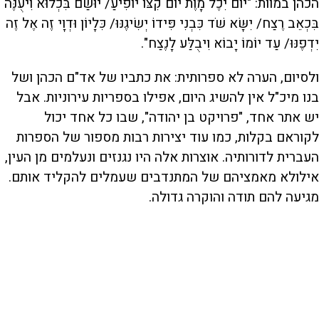
הכהן במוות: "יוֹם יִכֶל מָוֶת יוֹם קִצּוֹ יוֹפִיעַ/ יוּשַׂם בִּכְלוּא וִיעֻנֶּה
בִּכְאֵב רֶצַח/ יִשָּׂא שֹׁד כִּבְנִי פִּידוֹ יְשִׂיגֶנּוּ/ כִּלָיוֹן וּדְוָי זֶה אֶל זֶה
יִדְפֶנּוּ/ עַד יוֹמוֹ יָבוֹא וִיבֻלַּע לָנֶצַח".
ולסיום, הערה לא ספרותית: את כתביו של אד"ם הכהן ושל
בנו מיכ"ל אין להשיג היום, אפילו בספריות עירוניות. אבל
יש אתר אחד, "פרויקט בן יהודה", שבו כל אחד יכול
לקוראם בקלות, כמו עוד יצירות רבות מספור של הספרות
העברית לדורותיה. אוצרות אלה היו נגנזים ונעלמים מן העין,
אילולא מאמציהם של המתנדבים שעמלים להקליד אותם.
מגיעה להם תודה והוקרה גדולה.