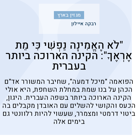
מגזין בארץ
רבקה איילון
"לֹא הֶאֱמִינָה נַפְשִׁי כִּי מֵת
אֶרְאֶךָ": הקינה הארוכה ביותר
בעברית
הפואמה "מיכל דמעה", שחיבר המשורר אד"ם
הכהן על בנו שמת במחלת השחפת, היא אולי
הקינה הארוכה ביותר בשפה העברית. היגון,
הכעס והקושי להשלים עם האובדן מקבלים בה
ביטוי דרמטי ומצמרר, שעשוי להיות רלוונטי גם
בימים אלה