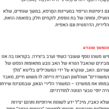
גם ניסיונות הריפוי במעיינות המַרפא, במשך שנתיים, שלא
הועילו, ומותה של בת נוספת, לוקחים חלק בפואמה הזאת,
הלירית, הדרמטית וגם האפית.
ההמשך שנגדע
ויש משהו נוסף שעובר כשתי וערב ביצירה. בקוראנו בה אנו
מבינים שהאבל הנורא של האב נובע מתאומות הנפש של
שניהם. האב, שנקרא על ידי המשכילים בליטא "מלך
המשוררים" ושהלשון העברית הייתה לו משוש חיים, מאבד
במותו את ממשיכו – המשורר הלירי הגאון, שבמנגינת שירתו
היה יופי טבעי הנוטה למודרניזם.
שלא כאביו, מיכ"ל ידע לשונות אירופיות ותרגם יצירות