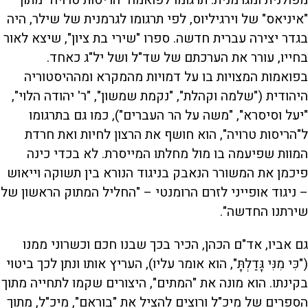
מפולנית ומגרמנית. תרגומו לפואמה "הריסות טרויה" מתוך
"איניאס" של וירגיליוס, לפי תרגומו לגרמנית של שילר, היה
בגדר יצירה עברית חדשה. ספרו "שירי בת ציון", שיצא לאור
בחייו, עורר את הערכתם של שד"ל ושל יל"ג כאחד.
בפואמות המצויות בו על דמויות מהמקרא ומההיסטוריה
היהודית ("שלמה וקהלת", "נקמת שמשון", "ר' יהודה הלוי",
"יעל וסיסרא", "משה על הר העברים"), כמו גם בתרגומו
ל"הריסות טרויה", הוא חושף את הרצון לחיות ואת חרדת
המוות שפיעמה בו מול מחלתו המייסרת. לא בכדי כינה
פיכמן את המשורר הנאבק בניגוד הנורא בין תשוקה וייאוש
– ניגוד אופייני לזרם הרומנטי – "החליל המתוק הראשון של
שירתנו החדשה".
גם אביו, אד"ם הכהן, הכיר בכך שבנו חכם וכשרוני ממנו
("כִּי מִנִּי גָּדַלְתָּ", הוא אומר עליו), העריץ אותו ונתן לכך ביטוי
בקינתו. הוא מונה את "המתים", היצורים שקמו לתחייה מתוך
הספרים של מיכ"ל ורוצים להציל את "בוראם", מיכ"ל, מתוך