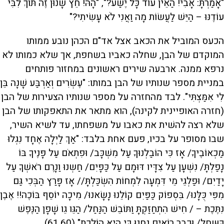
"אָמַרְתָּ: אָבִי! הַאֵין עוֹד כָּל יֶשַׁע?", "הָהּ! חֵץ שָׁנוּן זֶה תּוֹךְ לִבִּי
עוֹדֶנּוּ – הַיֵּשׁ לַעֲשׂוֹת מָה וַאֲנִי לֹא עָשִׂיתִי?"
הכעס המוביל את הכאב אצל אד"ם הכהן נובע ממותו
המוקדם של הבן, שחלה כאביו בשחפת, אך שלא כמותו לא
נרפא ממנה. ארבעה שירים ראשונים במחזור פותחים
במניית מספר שנותיו של הבן במותו: "עֶשְׂרִים וְאַרְבַּע שָׁנָה בֵּן
לִי אִמַּצְתִּי". לבד מהחזרה על מספר שנותיו הצעירות של הבן
(חזרה האופיינית לקינה), הוא מתאר את התאפקותו של הבן
שלא רצה להשׁית את כאבו על משפחתו, עד לשיא השיר,
שבו מסופר על בכיו, פעם אחת בלבד: "אַךְ לַיְלָה אֶחָד נִגְלוּ
מַכְאוֹבֶיךָ/ אָז כִּי הוֹבַלְנוּךָ עַל מִשְׁכָּב/ וּפִתְאֹם עַל פָּנֶיךָ בּוֹ
נָפַלְתָּ/ נִשְׁעָן עַל צִדָּיו דּוּמָם עַל כַּפָּיִם/ חַשְנוּ וַנָרֶם רֹאשְׁךָ עַל
יָדַיִם/ וּפַלְגֵי מֵי דִּמְעָה לִמְחוֹת הִשְׂכַּלְתָּ// אָז פָּרַץ הַבְּכִי גַּם
מִפִּי כֻּלָּנוּ/ בִּסְפוֹק כַּפַּיִם קוֹלֵנוּ נָשָׂאנוּ/ מִיכָה יוֹסֵף בּוֹכֶה!! אֶבֶן
נִתֶּכֶת – / חִישׁ הִתְחַזַּקְתָּ וַתּוֹבֵשׁ הַנַּחַל/ הַגֵּו גֵו שָׁפָן הַנֶּפֶשׁ
כַּשַּחַל/ וּכְבָר רוֹאִים נַחְנוּ כִּי הִיא הוֹלֶכֶת" (61,60).