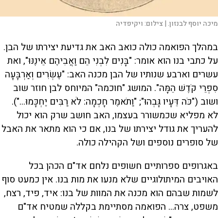
מיכה יוסף לבנזון. |
צילום:
ויקיפדיה
במהלך הפואמה כולה כואב האב את גדיעת יצירתו של הבן.
על כתבי בנו הוא אומר: "בָּנִים לִבְנִי הֵם וַאֲבִיהֶם אֵינֶנּוּ", ואת
עשרים וארבע שנותיו של הבן מכנה האב: "עֶשְׂרִים וְאַרְבָּעָה
סִפְרֵי קֹדֶשׁ הֵמָּה". המושג "חוכמה" המיוחס לבן חוזר שוב
ושוב ("כֹּה דֵּעָיו גָּבְהוּ"; "וַתֹאמֶר חָכְמָה: לֹא רַבִּים יֶחְכָּמוּ...").
לא מפליא שכמשורר בעצמו, האב חושב שרק הוא יכול
להעריך את גודל יצירתו של בנו, אם כי הוא מתאר את האבל
של סופרים נוספים ושל הקהילה כולה.
באגרופים ספרותיים חשופים נלחם אד"ם הכהן בכל
האויבים המיתולוגיים שלא מנעו את מות בנו. אין כמעט סוף
לשמות שבהם הוא מכנה את המוות של בנו: איד, פיד, רצח,
משפט, צרה... הפואמה מסתיימת בקללה שמטיח אד"ם