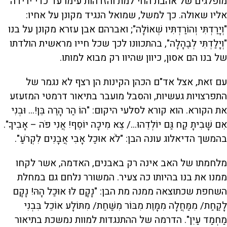
מופלגים של אהבת החי למת והזדהות עימו עד כדי ירידה
אליו שאולה. כך למשל, שמואל הנגיד מקונן על אחיו:
"וְיָרַדְתִּי וְהוֹרַדְתִּיו שְׁאוֹלָה"; ואברהם אבן עזרא מקונן על בנו
"וְיָלַדְתִּי לְבֶהָלָה", בהתכוונו לכך שכל חייו מראשית הולדתו
של בנו הם אסון, כיוון שהיוו רק מבוא למותו.
עם זאת, אצל אד"ם הכהן הקינות הן רצף לא נגמר של
התפרצויות געשיות, והסבל מועבר בתיאור דרמטי המזעזע
את הקורא. הוא קורא לסלעי היקום: "הוֹ הַר הָרֶה בֵּן!... וּבְנִי
אִם שָׁבִיתָ קַח גַּם יוֹלְדֵהוּ.../ צֵא מִיכָה יוֹסֵף! אֲנִי פֹּה – אָבִיךָ".
בהמשך הדיאלוג עונה הבן: "לֹא אוּכַל אָבִי אֲבָנִים לִקְרֹעַ".
מלחמתו של האב אינה רק באבנים, האדמה, אשר לקחו
ממנו את בנו בהיותו כה צעיר. המשורר נלחם גם במחלת
השחפת שכתוצאה ממנה מת הבן: "נָקָם לוּ אוּכַל הָהּ! נָקָם
לָקַחַת/ מִמַּחֲלָה מִמָּוֶת מִבּוֹר מִשַּׁחַת/ מִתּוֹלָע אוֹכֵל בִּבְנִי
מַחְמַד עַיִן". הדרמה של ההתנגדות למוות נמשכת בתיאור