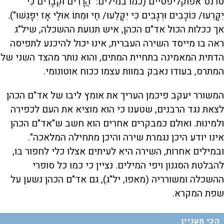
טרנס־אפוקליפטיים (כמו במילים: "הֲרָרִים וּקְבָרִים כִּי
יִקָּרֵעוּ/ כּוֹכָבִים וּרְגָבִים כִּי יִקָּלֵעוּ/ חַי וּמֵתוֹ אוּלַי אָז יִפָּגֵשׁוּ").
אך ככלות הכול אד"ם הכהן, איש תנועת ההשכלה, שיל"ג
ראה בו מייסד השירה העברית, אינו יכול להיכנע לתפיסה
הדתית המאמינה בתחיית המתים, והוא נותר מהצד השני של
המתרס, בעודו נאבק במוות עצמו ככוח אוטונומי.
המשורר יעקב פיכמן העריך את אומץ ליבו של אד"ם הכהן
לצאת נגד הרבנים, שטענו כי הוא מוציא את העם לכפירה
ולמינוּת. ואולם כמבקרים אחרים הוא חשב ש"אד"ם הכהן
אינו יודע היכן נגמרת שירה והיכן מתחילה המלאכה".
ובמילים אחרות, השירה היא לעיתים אצלו כלי לחפור בו,
להבלטת הסגנון ויפי המילים. נציין כי כמו כל סופרי
ההשכלה ומשורריה (מאפו, יל"ג), גם אד"ם הכהן נשען על
שפת המקרא.
הכי מעניין