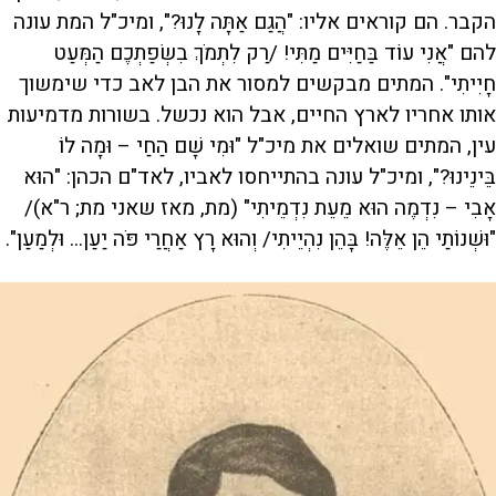
הקבר. הם קוראים אליו: "הֲגַם אַתָּה לָנוּ?", ומיכ"ל המת עונה
להם "אֲנִי עוֹד בַּחַיִּים מַתִּי! /רַק לִתְמֹךְ בִשְׂפַתְכֶם הַמְּעַט
חָיִיתִי". המתים מבקשים למסור את הבן לאב כדי שימשוך
אותו אחריו לארץ החיים, אבל הוא נכשל. בשורות מדמיעות
עין, המתים שואלים את מיכ"ל "וּמִי שָׁם הַחַי – וּמָה לוֹ
בֵּינֵינוּ?", ומיכ"ל עונה בהתייחסו לאביו, לאד"ם הכהן: "הוּא
אָבִי – נִדְמֶה הוּא מֵעֵת נִדְמֵיתִי" (מת, מאז שאני מת; ר"א)/
"וּשְׁנוֹתַי הֵן אֵלֶּה! בָּהֵן נִהְיֵיתִי/ וְהוּא רָץ אַחֲרַי פֹּה יַעַן... וּלְמַעַן".