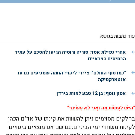
עוד כתבות בנושא
אחרי נפילת אסד: סוריה ורוסיה הגיעו להסכם על עתיד
הבסיסים הצבאיים
"כמו סוף העולם": ציידי ליקויי החמה שמגיעים גם עד
אנטארקטיקה
אסון נוסף: בן 12 טבע למוות בירדן
"הַיֵּשׁ לַעֲשׂוֹת מָה וַאֲנִי לֹא עָשִׂיתִי"
בחלקים מסוימים ניתן להשוות את קינתו של אד"ם הכהן
לקינות משוררי ימי הביניים. גם שם אנו מוצאים ביטויים