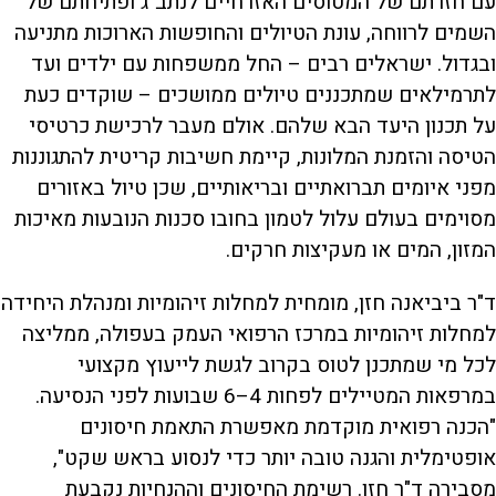
עם חזרתם של המטוסים האזרחיים לנתב"ג ופתיחתם של
השמים לרווחה, עונת הטיולים והחופשות הארוכות מתניעה
ובגדול. ישראלים רבים – החל ממשפחות עם ילדים ועד
לתרמילאים שמתכננים טיולים ממושכים – שוקדים כעת
על תכנון היעד הבא שלהם. אולם מעבר לרכישת כרטיסי
הטיסה והזמנת המלונות, קיימת חשיבות קריטית להתגוננות
מפני איומים תברואתיים ובריאותיים, שכן טיול באזורים
מסוימים בעולם עלול לטמון בחובו סכנות הנובעות מאיכות
המזון, המים או מעקיצות חרקים.
ד"ר ביביאנה חזן, מומחית למחלות זיהומיות ומנהלת היחידה
למחלות זיהומיות במרכז הרפואי העמק בעפולה, ממליצה
לכל מי שמתכנן לטוס בקרוב לגשת לייעוץ מקצועי
במרפאות המטיילים לפחות 4–6 שבועות לפני הנסיעה.
"הכנה רפואית מוקדמת מאפשרת התאמת חיסונים
אופטימלית והגנה טובה יותר כדי לנסוע בראש שקט",
מסבירה ד"ר חזן. רשימת החיסונים וההנחיות נקבעת