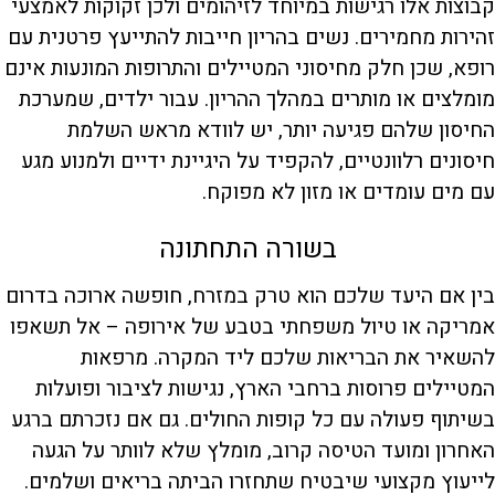
קבוצות אלו רגישות במיוחד לזיהומים ולכן זקוקות לאמצעי
זהירות מחמירים. נשים בהריון חייבות להתייעץ פרטנית עם
רופא, שכן חלק מחיסוני המטיילים והתרופות המונעות אינם
מומלצים או מותרים במהלך ההריון. עבור ילדים, שמערכת
החיסון שלהם פגיעה יותר, יש לוודא מראש השלמת
חיסונים רלוונטיים, להקפיד על היגיינת ידיים ולמנוע מגע
עם מים עומדים או מזון לא מפוקח.
בשורה התחתונה
בין אם היעד שלכם הוא טרק במזרח, חופשה ארוכה בדרום
אמריקה או טיול משפחתי בטבע של אירופה – אל תשאפו
להשאיר את הבריאות שלכם ליד המקרה. מרפאות
המטיילים פרוסות ברחבי הארץ, נגישות לציבור ופועלות
בשיתוף פעולה עם כל קופות החולים. גם אם נזכרתם ברגע
האחרון ומועד הטיסה קרוב, מומלץ שלא לוותר על הגעה
לייעוץ מקצועי שיבטיח שתחזרו הביתה בריאים ושלמים.