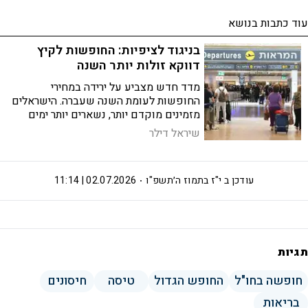
עוד כתבות בנושא
בניגוד לציפיות: החופשות לקיץ
דווקא זולות יותר השנה
מדד חדש מצביע על ירידה במחירי
החופשות לעומת השנה שעברה. הישראלים
מזמינים מוקדם יותר, נשארים יותר ימים
ומעדיפים מלונות ברמה גבוהה יותר
שיראל דילר
עודכן ב
י"ז בתמוז ה׳תשפ"ו
02.07.2026 | 11:14
תגיות
חופשה בחו"ל
החופש הגדול
טיסה
חיסונים
בריאות