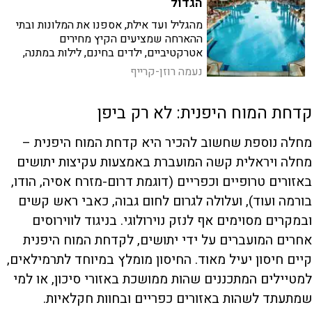
הגדול
מהגליל ועד אילת, אספנו את המלונות ובתי
ההארחה שמציעים הקיץ מחירים
אטרקטיביים, ילדים בחינם, לילות במתנה,
כרטיסים לאטרקציות והנחות מיוחדות, כדי
נעמה רוזן-קרייף
שגם השנה תוכלו לצאת לחופשה
משפחתית בלי לרוקן את החשבון
קדחת המוח היפנית: לא רק ביפן
מחלה נוספת שחשוב להכיר היא קדחת המוח היפנית –
מחלה ויראלית קשה המועברת באמצעות עקיצות יתושים
באזורים טרופיים וכפריים (דוגמת דרום-מזרח אסיה, הודו,
בורמה ועוד), ועלולה לגרום לחום גבוה, כאבי ראש קשים
ובמקרים מסוימים אף לנזק נוירולוגי. בניגוד לווירוסים
אחרים המועברים על ידי יתושים, לקדחת המוח היפנית
קיים חיסון יעיל מאוד. החיסון מומלץ במיוחד לתרמילאים,
למטיילים המתכננים שהות ממושכת באזורי סיכון, או למי
שמתעתד לשהות באזורים כפריים ובחוות חקלאיות.