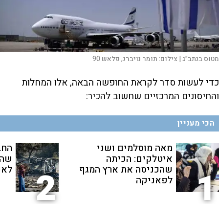
מטוס בנתב"ג |
צילום:
תומר נויברג, פלאש 90
כדי לעשות סדר לקראת החופשה הבאה, אלו המחלות
והחיסונים המרכזיים שחשוב להכיר:
הכי מעניין
מאה מוסלמים ושני
החב
איטלקים: הכיתה
שהת
שהכניסה את ארץ המגף
לאנ
2
1
לפאניקה