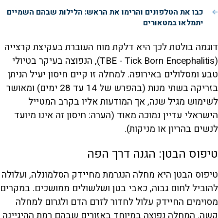
כבו את הטלפונים והרימו את הראש: הלילות שבהם השמיים
יתמלאו במטאורים
דוגמה בולטת לכך היא דלקת מוח העוברת בעקיצת קרצייה
(TBE - Tick Born Encephalitis), הנפוצה בעיקר בטיולי
טבע ומסלולים באירופה. למחלה זו קיים חיסון יעיל הניתן
בזריקה בשתי מנות (בהפרש של 14 עד 28 ימים) ומאושר
לשימוש מגיל שנה, אך המודעות אליו בקרב המטייל
הישראלי עדיין נמוכה מאוד (הערה: חיסון זה אינו מיועד
לנשים בהריון או מניקות).
טיפוס הבטן: הגנה דרך הפה
טיפוס הבטן היא מחלה הנגרמת מחיידק הסלמונלה, ועלולה
להוביל לחום גבוה, כאבי בטן ושלשולים ממושכים. במקרים
מסוימים החיידק עלול לחדור לזרם הדם ולגרום למחלה
קשה. המחלה נפוצה במיוחד באזורים שבהם רמת ההיגיינה