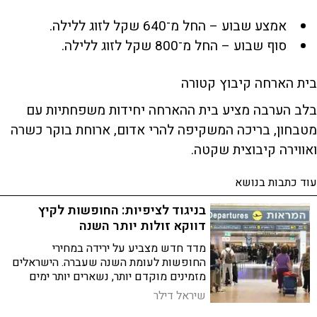
אמצע שבוע – החל מ־640 שקל לזוג ללילה.
סוף שבוע – החל מ־800 שקל לזוג ללילה.
בית הארחה קיבוץ קטורה
בלב הערבה מציע בית ההארחה יחידות משפחתיות עם
מטבחון, בריכה המשקיפה להרי אדום, ארוחת בוקר כשרה
ואווירה קיבוצית שקטה.
עוד כתבות בנושא
בניגוד לציפיות: החופשות לקיץ
דווקא זולות יותר השנה
מדד חדש מצביע על ירידה במחירי
החופשות לעומת השנה שעברה. הישראלים
מזמינים מוקדם יותר, נשארים יותר ימים
ומעדיפים מלונות ברמה גבוהה יותר
שיראל דילר