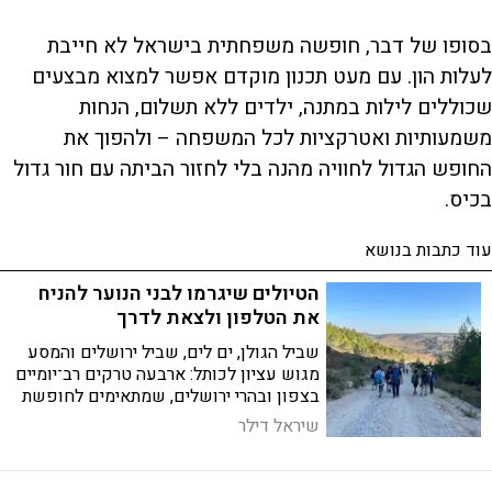
בסופו של דבר, חופשה משפחתית בישראל לא חייבת
לעלות הון. עם מעט תכנון מוקדם אפשר למצוא מבצעים
שכוללים לילות במתנה, ילדים ללא תשלום, הנחות
משמעותיות ואטרקציות לכל המשפחה – ולהפוך את
החופש הגדול לחוויה מהנה בלי לחזור הביתה עם חור גדול
בכיס.
עוד כתבות בנושא
הטיולים שיגרמו לבני הנוער להניח
את הטלפון ולצאת לדרך
שביל הגולן, ים לים, שביל ירושלים והמסע
מגוש עציון לכותל: ארבעה טרקים רב־יומיים
בצפון ובהרי ירושלים, שמתאימים לחופשת
הקיץ ומציעים שילוב של טבע, אתגר והרבה
שיראל דילר
סיפורים לקחת הביתה