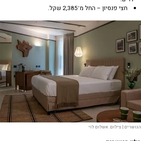
חצי פנסיון – החל מ־2,385 שקל.
הגושרים |
צילום:
אשלום לוי