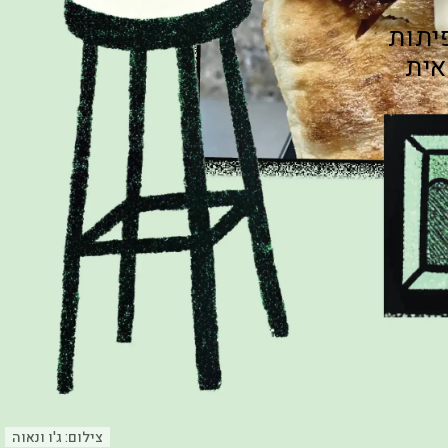
יתות
אית
צילום:
ג'ו ונאוה