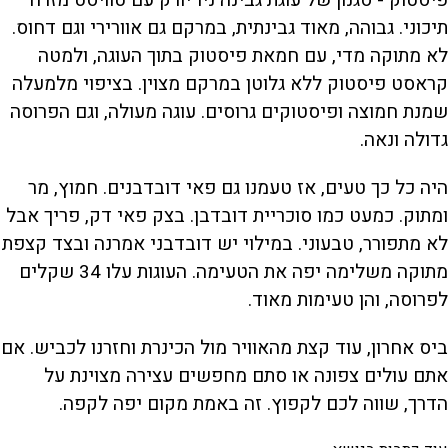
פיסטוק - סגנון של עוגת גבינה ניו־יורק עם טוויסט מזרח
תיכוני. גבוהה, מאוד גבינתית, במרקם גם אוורירי וגם דחוס.
לא מתוקה מדי, עם חמאת פיסטוק בתוך העוגה, ולמטה
קראסט פיסטוק ללא גלוטן ‏במרקם מצוין. בציפוי מלמעלה
שמנת חמוצה ופיסטוקים גרוסים. עוגה מעולה, וגם הפרוסה
גדולה ונאה.
היה כל כך טעים, אז טעמנו גם פאי דובדבנים. חמוץ, מר
ומתוק. כמעט כמו סוכריית דובדבן. בצק פאי דק, פריך אבל
לא מתפורר, טבעוני. במילוי יש דובדבני אמרנה ובצד קצפת
מתוקה משלימה יפה את הטעימה. העוגות עלו 34 שקלים
לפרוסה, והן טעימות מאוד.
ביס אחרון, עוד קצת מהאוויר מול הכינרת וחזרנו לכביש. אם
אתם עולים צפונה או סתם מחפשים עצירה מצוינת על
הדרך, שווה לכם לקפוץ. זה באמת מקום יפה לקפה.