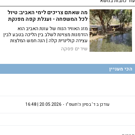
עוד כתבות בנושא
מה שאתם צריכים לימי האביב: טיול
לכל המשפחה - ועגלת קפה מפנקת
מזג האוויר הנוח של עונת האביב הוא
הזדמנות מצוינת לשלב בין הליכה בטבע לבין
עצירה קולינרית קלה | הנה חמש המלצות
לטיולי טבע, היסטוריה ונקודות עצירה
שיר ים פסקה
קרובות לקפה ומאפה, מצפון הארץ ועד ים
המלח
הכי מעניין
עודכן ב
ד' בסיון ה׳תשפ"ו
20.05.2026 | 16:48