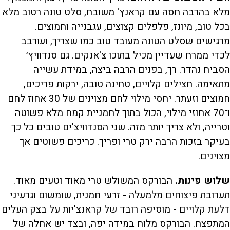
מלא בהרבה חסה עם קראנץ' משובח, סלט טונה רטוב מלא
בכל טוב, מיונז, פלפלים קצוצים, עגבנייה וחמוצים.
מרגישים ש‏סלט הטונה מעובד טוב כמו שצריך, ועורבב
לכדי ממרח שעדיין מכיל בתוכו צ'אנקים.‏ גם סנדוויץ׳
הסביח נהדר. רך, בפנים הרבה ביצה, במידת עשייה
מתאימה. חצילים קלויים, טחינה טובה, ירקות פריכים,
חמוצים וזעתר. ‏יחסי מילוי לחם מצוינים של 30 אחוז לחם
ו־70 אחוזי מילוי, הכול בתוך ‏לחמניית קמח מלא פשוטה
וטרייה, ולא צריך יותר מזה. שני הסנדוויצ'ים טובים כל כך
בעיקר בזכות הרבה ירק טרי ופריך. כריכים פשוטים אך
מצוינים.
שלוש פינות.
הבורקס המשולש טרי מאוד וטעים מאוד.
תערובת פיצוחים מלמעלה - זרעי חמנית, שומשום וגרעיני
דלעת קלויים - מוסיפה רובד של קראנצ'יות על בצק העלים
המתפצח. ‏הבורקס מלוח במידה יפה, ובצד יש אחלה של