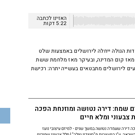
האזינו לכתבה
5:22
דקות
הדות הגולה ייחלה לירושלים באמצעות שלט
 מאז קום המדינה, ובעיקר מאז מלחמת ששת
עים לירושלים מתבטאים בעשייה יתרה: רכישת
 שמח: דירה נטושה ומוזנחת הפכה
 צבעוני ומלא חיים
ה דירה שעמדה נטושה במשך שנים - למיזם עיצובי נועז
שראה, ע"י המעצבות מ"סטודיו טולה" | חלל צבעוני שמוכיח