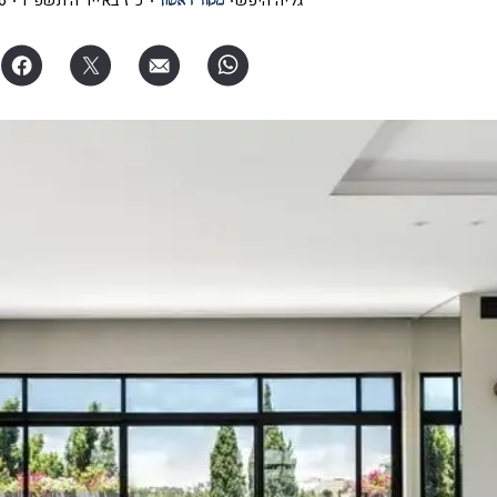
גליה היפש
כ"ז באייר ה׳תשפ"ו
40