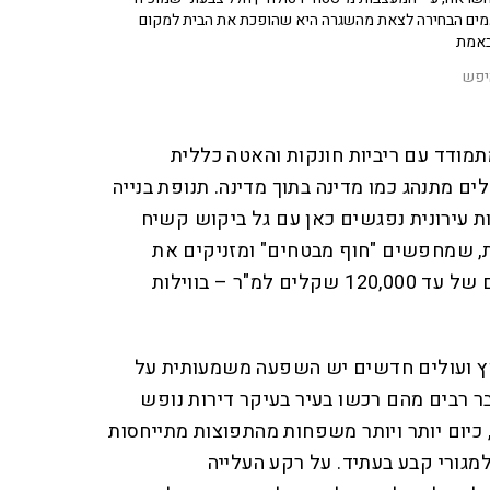
ים הבחירה לצאת מהשגרה היא שהופכת את הבית למקום
אמת
יפש
מודד עם ריביות חונקות והאטה כללית
ים מתנהג כמו מדינה בתוך מדינה. תנופת בנייה
עירונית נפגשים כאן עם גל ביקוש קשיח
ת, שמחפשים "חוף מבטחים" ומזניקים את
מחירי היוקרה לשיאים דמיוניים של עד 120,000 שקלים למ"ר – בווילות
ץ ועולים חדשים יש השפעה משמעותית על
ר רבים מהם רכשו בעיר בעיקר דירות נופש
כיום יותר ויותר משפחות מהתפוצות מתייחסות
גורי קבע בעתיד. על רקע העלייה