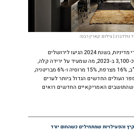
ד גולדברג |
צילום:
קארין רבנה
לפי נתוני מכון ירושלים למחקרי מדיניות, בשנת 2024 הגיעו לירושלים
כ-2,800 עולים חדשים לעומת כ-3,100 ב-2023, מה שמעיד על ירידה קלה,
אולם 37% מתוכם הגיעו מארה"ב, 16% מצרפת, 15% מרוסיה ו-6% מבריטניה,
פר העולים החדשים הגדול ביותר לערים
ך שהתושבים האמריקאיים החדשים רואים
קיץ והפעילויות שמתחילים כשהחום יורד