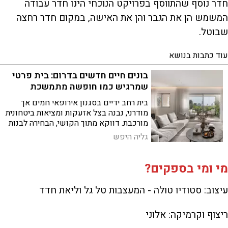
חדר נוסף שהתווסף בפרויקט הנוכחי הינו חדר עבודה
המשמש הן את הגבר והן את האישה, במקום חדר רחצה
שבוטל.
עוד כתבות בנושא
בונים חיים חדשים בדרום: בית פרטי
שמרגיש כמו חופשה מתמשכת
בית רחב ידיים בסגנון אירופאי חמים אך
מודרני, נבנה בצל אזעקות ומציאות ביטחונית
מורכבת. דווקא מתוך הקושי, הבחירה לבנות
הפכה סמל לבחירה בחיים ובמשפחה, דרך
גליה היפש
תכנון מדויק ועיצוב רגיש
מי ומי בספקים?
עיצוב: סטודיו טולה - המעצבות טל גל וליאת חדד
ריצוף וקרמיקה: אלוני