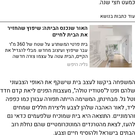
כמעט חצי שנה.
עוד כתבות בנושא
האור שנכנס הביתה: שיפוץ שהחזיר
את הבית לחיים
בית פרטי המשתרע על שטח של 360 מ"ר
עבר שיפוץ ועיצוב מחדש. מבלי להגדיל את
הקיים, הבית עטה על עצמו צורה חדשה
שמשדרת נקיות, קלילות ואווירה נעימה
גליה היפש
ועוטפת
המשפחה ביקשו לעצב בית שישקף את האופי הצבעוני
שלהם ופנו ל"סטודיו טולה", מעצבות הפנים ליאת קדם חדד
וטל גל. מבחינתן, המשימה הייתה תפורה עבורן כמו כפפה
ליד, לאור האהבה שלהן לצבע וליצירת חללים שמחים
והרמוניים. התוצאה היא בית שמוכיח שלפעמים כדאי גם
להעז, לצאת מהטרנדים המונוכרומטיים שהם נחלת רוב
הבתים בישראל ולהוסיף חיים וצבע.