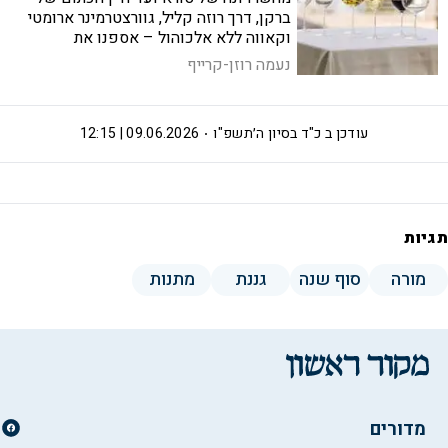
ברקן, דרך רוזה קליל, גוורצטרמינר ארומטי
וקאווה ללא אלכוהול – אספנו את
הבקבוקים שכדאי לקרר לקראת הקיץ
נעמה רוזן-קרייף
עודכן ב
כ"ד בסיון ה׳תשפ"ו
09.06.2026 | 12:15
תגיות
מורה
סוף שנה
גננת
מתנות
מדורים