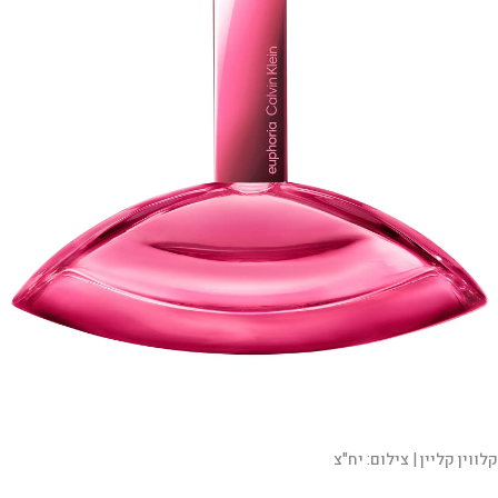
קלווין קליין |
צילום:
יח"צ