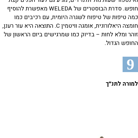
ואינספור שעות מול תלמידים, מגיע גם לעור הפנים קצת
חופש. סדרת הבוסטרים של WELEDA מאפשרת להוסיף
כמה טיפות של טיפוח לשגרה היומית, עם רכיבים כמו
חומצה היאלורונית, אומגה וויטמין C. התוצאה היא עור רענן,
זוהר ומלא לחות – בדיוק כמו שמרגישים ביום הראשון של
החופש הגדול.
9
למורה לתנ״ך