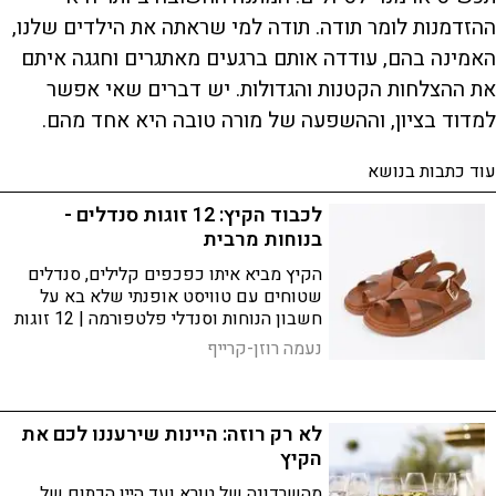
ההזדמנות לומר תודה. תודה למי שראתה את הילדים שלנו,
האמינה בהם, עודדה אותם ברגעים מאתגרים וחגגה איתם
את ההצלחות הקטנות והגדולות. יש דברים שאי אפשר
למדוד בציון, וההשפעה של מורה טובה היא אחד מהם.
עוד כתבות בנושא
לכבוד הקיץ: 12 זוגות סנדלים -
בנוחות מרבית
הקיץ מביא איתו כפכפים קלילים, סנדלים
שטוחים עם טוויסט אופנתי שלא בא על
חשבון הנוחות וסנדלי פלטפורמה | 12 זוגות
סנדלים שישתלבו בקלות עם כל לוק קייצי -
נעמה רוזן-קרייף
כי בקיץ הישראלי אין סיבה לבחור בין סטייל
לנוחות
לא רק רוזה: היינות שירעננו לכם את
הקיץ
מהשרדונה של טורא ועד היין הכתום של