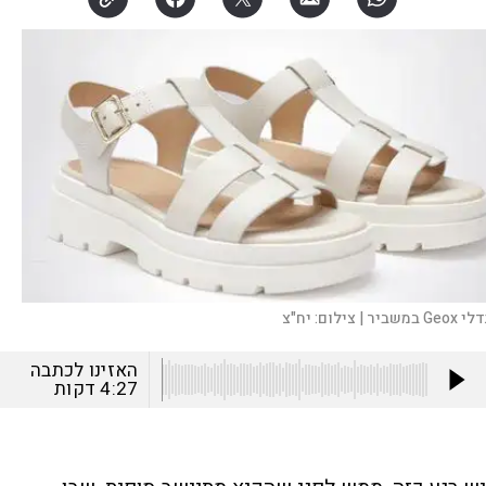
Geo במשביר |
צילום:
יח"צ
האזינו לכתבה
4:27
דקות