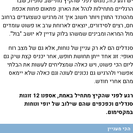
יש רגע כזה, ממש לפני שהקיץ מתיישב סופית, שבו
הרגליים מתחילות לנהל את הארון. פתאום פחות אכפת
מהטרנד התורן ויותר חשוב איך זה מרגיש כשצועדים ברחוב
חם, רצים לסידורים, יוצאים לארוחת ערב או פשוט עומדים
מול המראה ומבינים שמשהו בלוק עדיין לא יושב "בול".
סנדלים הם לא רק עניין של נוחות, אלא גם של מצב רוח
ואופי: זוג אחד ייתן תחושת חופש, אחר יכניס קצת שיק גם
ליום הכי פשוט, ויש כאלה שמצליחים לעשות את הבלתי
אפשרי ולהרגיש גם נכונים לעונה וגם כאלה שלא יימאס
מהם אחרי חודש.
רגע לפני שהקיץ מתחיל באמת, אספנו 12 זוגות
סנדלים וכפכפים שהם שילוב של יופי ונוחות
במקסימום.
הכי מעניין