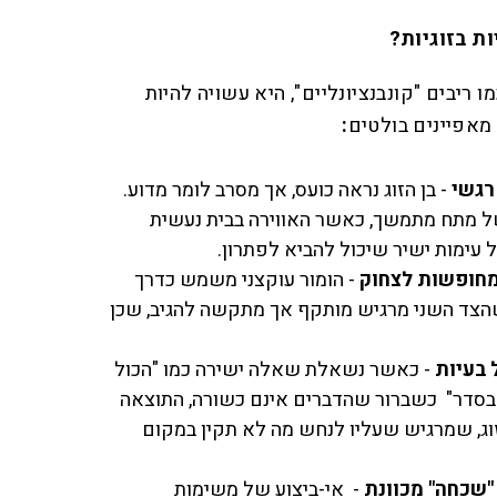
ת בזוגיות?
מו ריבים "קונבנציונליים", היא עשויה להיות
מאפיינים בולטים
:
רגשי
- בן הזוג נראה כועס, אך מסרב לומר מדוע.
ל מתח מתמשך, כאשר האווירה בבית נעשית
 עימות ישיר שיכול להביא לפתרון.
מחופשות לצחוק
- הומור עוקצני משמש כדרך
שהצד השני מרגיש מותקף אך מתקשה להגיב, שכן
 בעיות
- כאשר נשאלת שאלה ישירה כמו "הכול
 בסדר" כשברור שהדברים אינם כשורה, התוצאה
וג, שמרגיש שעליו לנחש מה לא תקין במקום
 "שכחה" מכוונת
-
אי-ביצוע של משימות