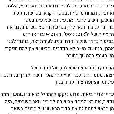
גיבורי ספר שמות, ויש להכיר גם את נדב ואביהוא, אלעזר
ואיתמר, דמויות מרכזיות בספר ויקרא, בפרשת חנוכת
המשכן. חשוב להכיר את פינחס, שמופיע בספר
במדבר כגיבור קנאי לה', בפרשת החטא בשיטים. גם את
הדמויות של ה"אנטגוניסט", האנטי-גיבור או הרע
בסיפור כדאי שנכיר: קרח ובניו. לעומת זאת, בניגוד לבני
אהרן, בניו של משה לא מוזכרים, מכיוון שאין להם תפקיד
משמעותי בהמשך התורה.
ההתמקדות בשתי השושלות, של עמרם ושל
יצהר, מעמידה זו כנגד זו את ההנהגה: משה, אהרן ובניו ונכדו
פינחס. והאופוזיציה: קרח ובניו.
עדיין צריך ביאור, מדוע נזקקו להתחיל בראובן ושמעון. ממה
נפשך, אם רצו לייחד את שבט לוי בין שאר השבטים, היה
מן הראוי למנות גם את הדור הראשון של הבנים בשאר