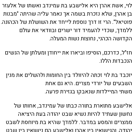
לוי, אשת אהרן היא אלישבע בת עמינדב ואשתו של אלעזר
בן אהרן, שלא נזכרת בשמה אך נאמר עליה שהיתה "מבנות
פוטיאל". הרי זו דרך נוספת לייחד את השושלת של הכהונה.
ללמדך, שכדי להעמיד דור ישרים ובוודאי את עולם
הקדושה הכהני, נחוצות נשות המעלה.
חז"ל, כדרכם, הוסיפו וביארו את ייחודן ומעלתן של הנשים
הנכבדות הללו.
יוכבד בת לוי זכתה להיוולד בין החומות ולהשלים את מנין
השבעים של יורדי מצרים. היא גם אחת
משתי המיילדות שנאבקו בגזירת פרעה.
אלישבע מתוארת בתורה כבתו של עמינדב, אחותו של
נחשון שעתיד להיות נשיא שבט יהודה בעת היציאה
ממצרים והמסע במדבר. ללמדך שהיא בת מיוחסת לשבט
יהודה, והנישואין בין אהרן ואלישבע הם נישואין בין שבט