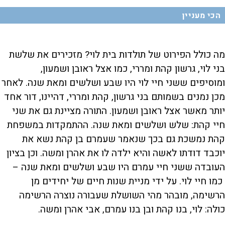
הכי מעניין
מה כולל הפירוט של תולדות בית לוי? מזכירים את שלשת
בני לוי, גרשון קהת ומררי, כמו אצל ראובן ושמעון,
ומוסיפים ששני חיי לוי היו שבע ושלשים ומאת שנה. לאחר
מכן נמנים בשמותם בני גרשון, קהת ומררי, דהיינו, דור אחד
יותר מאשר אצל ראובן ושמעון. התורה מציינת גם את שני
חיי קהת: שלש ושלשים ומאת שנה. ההתמקדות במשפחת
קהת נמשכת גם בכך שנאמר שעמרם בן קהת נשא את
יוכבד דודתו לאשה והיא ילדה לו את אהרן ומשה. וכן בציון
העובדה ששני חיי עמרם היו שבע ושלשים ומאת שנה –
כמו חיי לוי. על ידי מניית שנות חיים של יחידים מן
הרשימה, מובהר מהי השושלת שעבורה נוצרה הרשימה
כולה: לוי, בנו קהת ובן בנו עמרם, אבי אהרן ומשה.