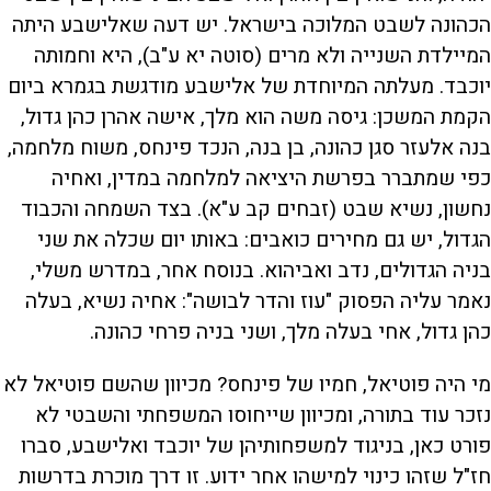
הכהונה לשבט המלוכה בישראל. יש דעה שאלישבע היתה
המיילדת השנייה ולא מרים (סוטה יא ע"ב), היא וחמותה
יוכבד. מעלתה המיוחדת של אלישבע מודגשת בגמרא ביום
הקמת המשכן: גיסה משה הוא מלך, אישה אהרן כהן גדול,
בנה אלעזר סגן כהונה, בן בנה, הנכד פינחס, משוח מלחמה,
כפי שמתברר בפרשת היציאה למלחמה במדין, ואחיה
נחשון, נשיא שבט (זבחים קב ע"א). בצד השמחה והכבוד
הגדול, יש גם מחירים כואבים: באותו יום שכלה את שני
בניה הגדולים, נדב ואביהוא. בנוסח אחר, במדרש משלי,
נאמר עליה הפסוק "עוז והדר לבושה": אחיה נשיא, בעלה
כהן גדול, אחי בעלה מלך, ושני בניה פרחי כהונה.
מי היה פוטיאל, חמיו של פינחס? מכיוון שהשם פוטיאל לא
נזכר עוד בתורה, ומכיוון שייחוסו המשפחתי והשבטי לא
פורט כאן, בניגוד למשפחותיהן של יוכבד ואלישבע, סברו
חז"ל שזהו כינוי למישהו אחר ידוע. זו דרך מוכרת בדרשות