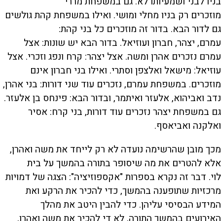
בניו לבני ושמעיותו לא. גם במשפחת מררי
מוזכרים רק בניו מחלי ומושי. ואילו במשפחת קהת גולשים
גם לדור הבא. בדור זה מוזכרים כל בני קהת:
עמרם, יצהר, חברון ועוזיאל. בדור הבא יש שונות: אצל
עמרם נזכרים אהרן ומשה. אצל יצהר: קרח ונפג וזכרי. אצל
עוזיאל: מישאל ואלצפן וסתרי. ואילו בני חברון אינם
מוזכרים. במשפחת עמרם, נזכרים עוד שני דורות: בני אהרן,
נדב ואביהוא, אלעזר ואיתמר, ובדור הבא: פינחס בן אלעזר.
גם במשפחת יצהר נזכרים עוד דורות, בני קרח: אסיר
ואלקנה ואביאסף.
מכך מובן שהרשימה נועדה לא רק לייחד את משה ואהרן,
אלא להטרים את מה שיסופר בתורה בהמשך על בית
לוי. דבר זה נקרא בספרות "אקספוזיציה": הצגה של דמויות
מרכזיות שתופענה בהמשך, כדי להכיר את הרקע ואת
המידע הבסיסי עליהן. כדי להבין היטב את מהלך
האירועים בהמשך התורה, לא די להכיר את משה ואהרן,