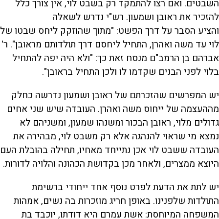
השבטים. ואם רצו להתמקד רק בשבט לוי, אין צורך כלל
להזכיר את ראובן ושמעון. רש"י נדרש לשאלה
והציע הסבר על דרך הפשט: "מתוך שהוזקק ליחס שבטו של
לוי עד משה ואהרן, התחיל ליחסם דרך תולדותם מראובן". ר'
אברהם בן הרמב"ם מנסח זאת כך: "ולא היה יפה להתחיל
בלוי לפני הבנים שקדמו לו ולכן התחיל בראובן".
יש המפרשים שהזכרתם של ראובן ושמעון נדרשה כחלק
מההעצמה של ייחוס משה ואהרן. העובדה שיש שני אחים
גדולים מלוי, ראובן הבכור ומשנהו שמעון, ומשניהם לא
נמצא מי שראוי להנהגה אלא רק משבט לוי, מבהירה את
העובדה ששבט לוי אכן נתייחד מאחיו, תחילה בהובלת העם
היוצא ממצרים, ולאחר מכן בקדושת הכהונה והלויה לדורות.
יש לתת את הדעת לפרט נוסף אחד ייחודי ברשימת
התולדות שלפנינו. באופן חריג מוזכרות בה נשים, אמהות
המשפחה המיוחסת: אשת עמרם היא דודתו, יוכבד בת