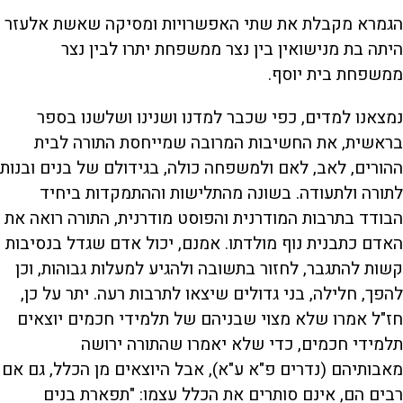
הגמרא מקבלת את שתי האפשרויות ומסיקה שאשת אלעזר
היתה בת מנישואין בין נצר ממשפחת יתרו לבין נצר
ממשפחת בית יוסף.
נמצאנו למדים, כפי שכבר למדנו ושנינו ושלשנו בספר
בראשית, את החשיבות המרובה שמייחסת התורה לבית
ההורים, לאב, לאם ולמשפחה כולה, בגידולם של בנים ובנות
לתורה ולתעודה. בשונה מהתלישות וההתמקדות ביחיד
הבודד בתרבות המודרנית והפוסט מודרנית, התורה רואה את
האדם כתבנית נוף מולדתו. אמנם, יכול אדם שגדל בנסיבות
קשות להתגבר, לחזור בתשובה ולהגיע למעלות גבוהות, וכן
להפך, חלילה, בני גדולים שיצאו לתרבות רעה. יתר על כן,
חז"ל אמרו שלא מצוי שבניהם של תלמידי חכמים יוצאים
תלמידי חכמים, כדי שלא יאמרו שהתורה ירושה
מאבותיהם (נדרים פ"א ע"א), אבל היוצאים מן הכלל, גם אם
רבים הם, אינם סותרים את הכלל עצמו: "תפארת בנים