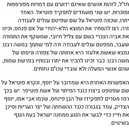
חז"ל, לזהות אנשים שאינם ידועים עם דמויות מפורסמות
ומוכרות. יש שני מועמדים לתפקיד פוטיאל. האחד
יתרו, שכונה פוטיאל על שם שפיטם עגלים לעבודה
זרה. רצו להסתיר את המוצא הלא-יהודי של אם פנחס, וכינו
את אביה הנכרי בשם עם צליל חיובי, שמשקף את התמורה
שעבר, ממפטם עגלים לעבודה זרה למי שתמך במשה רבנו.
נמצא שאשת אלעזר היא אחותה של צפורה וגיסתו של
משה רבנו. כבר זכינו להכיר את יתרו ובנותיו בפרשת שמות,
שהם אנשי המעלה ולא עובדי עכו"ם נחותים.
האפשרות האחרת היא שמדובר על יוסף, ונקרא פוטיאל על
שם שפטפט ביצרו כנגד הפיתוי של אשת פוטיפר. יש בכך
רמז מטרים לתפקידו של הבן פינחס, שכמו אבי אמו, יוסף
הצדיק, עמד בגבורה כנגד ההשחתה של יצר העריות וסיכן
את חייו כדי לבער את הנגע ממחנה ישראל בעת הנגף
בשיטים.