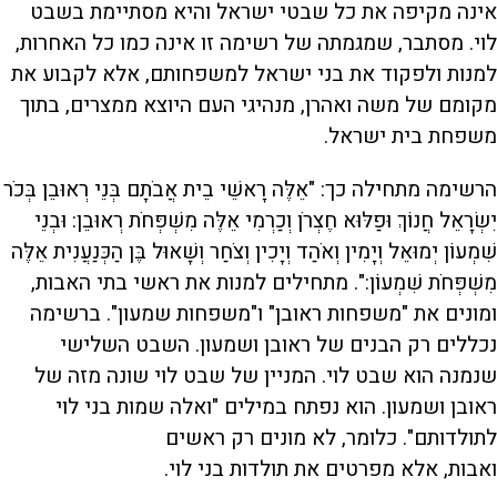
אינה מקיפה את כל שבטי ישראל והיא מסתיימת בשבט
לוי. מסתבר, שמגמתה של רשימה זו אינה כמו כל האחרות,
למנות ולפקוד את בני ישראל למשפחותם, אלא לקבוע את
מקומם של משה ואהרן, מנהיגי העם היוצא ממצרים, בתוך
משפחת בית ישראל.
הרשימה מתחילה כך: "אֵלֶּה רָאשֵׁי בֵית אֲבֹתָם בְּנֵי רְאוּבֵן בְּכֹר
יִשְׂרָאֵל חֲנוֹךְ וּפַלּוּא חֶצְרֹן וְכַרְמִי אֵלֶּה מִשְׁפְּחֹת רְאוּבֵן: וּבְנֵי
שִׁמְעוֹן יְמוּאֵל וְיָמִין וְאֹהַד וְיָכִין וְצֹחַר וְשָׁאוּל בֶּן הַכְּנַעֲנִית אֵלֶּה
מִשְׁפְּחֹת שִׁמְעוֹן:". מתחילים למנות את ראשי בתי האבות,
ומונים את "משפחות ראובן" ו"משפחות שמעון". ברשימה
נכללים רק הבנים של ראובן ושמעון. השבט השלישי
שנמנה הוא שבט לוי. המניין של שבט לוי שונה מזה של
ראובן ושמעון. הוא נפתח במילים "ואלה שמות בני לוי
לתולדותם". כלומר, לא מונים רק ראשים
ואבות, אלא מפרטים את תולדות בני לוי.