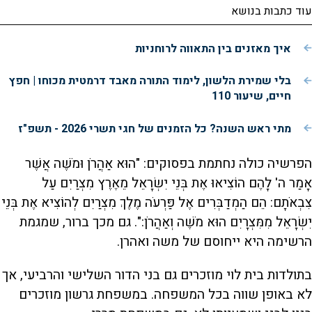
עוד כתבות בנושא
איך מאזנים בין התאווה לרוחניות
בלי שמירת הלשון, לימוד התורה מאבד דרמטית מכוחו | חפץ
חיים, שיעור 110
מתי ראש השנה? כל הזמנים של חגי תשרי 2026 - תשפ"ז
הפרשיה כולה נחתמת בפסוקים: "הוּא אַהֲרֹן וּמֹשֶׁה אֲשֶׁר
אָמַר ה' לָהֶם הוֹצִיאוּ אֶת בְּנֵי יִשְׂרָאֵל מֵאֶרֶץ מִצְרַיִם עַל
צִבְאֹתָם: הֵם הַמְדַבְּרִים אֶל פַּרְעֹה מֶלֶךְ מִצְרַיִם לְהוֹצִיא אֶת בְּנֵי
יִשְׂרָאֵל מִמִּצְרָיִם הוּא מֹשֶׁה וְאַהֲרֹן:". גם מכך ברור, שמגמת
הרשימה היא ייחוסם של משה ואהרן.
בתולדות בית לוי מוזכרים גם בני הדור השלישי והרביעי, אך
לא באופן שווה בכל המשפחה. במשפחת גרשון מוזכרים