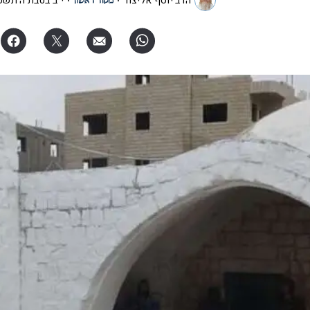
הרב יוסף אליצור
י"ב בטבת ה׳תשפ