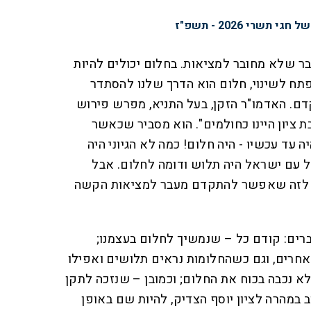
שרי 2026 - תשפ"ז
דבר שלא מחובר למציאות. בחלום יכולים להיות
תח לשינוי, חלום הוא הדרך שלנו להסתדר
. האדמו"ר הזקן, בעל התניא, מפרש פירוש
ת ציון היינו כחולמים". הוא מסביר שכאשר
 עד עכשיו - היה חלום! כמה לא הגיוני היה
ל עם ישראל היה תלוש ודומה לחלום. אבל
, לזה שאפשר להתקדם מעבר למציאות הקשה
רים: קודם כל – שנמשיך לחלום בעצמנו;
אחרים, וגם כשהחלומות נראים תלושים ואפילו
לא נכבה בכוח את החלום; וכמובן – שנזכה לתקן
 במהרה לציון יוסף הצדיק, להיות שם באופן