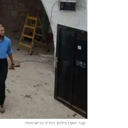
קבר יוסף |
צילום:
הודיה כריש־חזוני