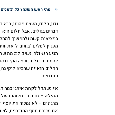
מתי ראש השנה? כל הזמנים של חגי ת
נכון, חלום, מעצם מהותו, הוא 
דברים בטלים. אבל חלום הוא פ
במציאות קשה ולהמשיך להתקדם
מעניין למלים "בשוב ה' את שיב
תגיע הגאולה, נשים לב: מה שהיה
להסתדר בגלות, וכמה הקיום ש
החלום הוא זה שהביא ליקיצה
הנוכחית.
אז נשתדל לקחת איתנו כמה דב
ממילא – גם נכבד חלומות של 
מרגיזים – לא נמכור את יוסף ו
את מכירת יוסף המודרנית, לשוב