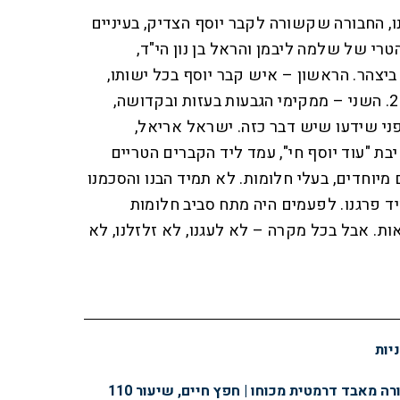
 החבורה שקשורה לקבר יוסף הצדיק, בעיניים
טרי של שלמה ליבמן והראל בן נון הי"ד,
ביצהר. הראשון – איש קבר יוסף בכל ישותו,
שהיה מחובר ליוסף הצדיק 24/7. השני – ממקימי הגבעות בעזות ובקדושה,
פני שידעו שיש דבר כזה. ישראל אריאל,
ת "עוד יוסף חי", עמד ליד הקברים הטריים
מיוחדים, בעלי חלומות. לא תמיד הבנו והסכמנו
 פרגנו. לפעמים היה מתח סביב חלומות
. אבל בכל מקרה – לא לעגנו, לא זלזלנו, לא
יות
ה מאבד דרמטית מכוחו | חפץ חיים, שיעור 110