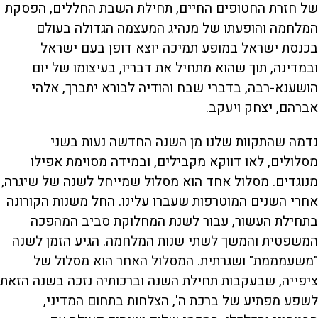
של חזרת החטופים החיים, תחילת השבת החללים, הפסקת
המלחמה והופעתו של מנהיג המעצמה הגדולה בעולם
בכנסת ישראל במופע תמיכה יוצא דופן בעם ישראל
ובמדינה, תוך שהוא מתחיל את דבריו, בעיצומו של יום
הושענא-רבה, בדברי שבח והודיה לבורא יתברך, אלהי
אברהם, יצחק ויעקב.
נדמה שהתקוות שלנו מן השנה החדשה נעות בשני
מסלולים, לאו דווקא מקבילים, ובמידה מסוימת אפילו
מנוגדים. מסלול אחד הוא מסלול שמייחל לשנה של שיגרה,
אחרי השנים המוטרפות שעברו עלינו. החל משנות הקורונה
בתחילת העשור, עבור לשנת המחלוקת סביב המהפכה
המשפטית והמשך לשתי שנות המלחמה. הגיע הזמן לשנה
"משעמממת" ושגרתית. המסלול האחר הוא מסלול של
ציפייה, שבעקבות תחילת השנה וברכותיה נזכה בשנה הזאת
לשפע מפתיע של ברכת ה', הצלחות בתחום המדיני,