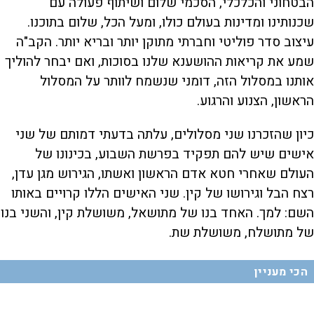
הבטחוני והכלכלי, הסכמי שלום ושיתוף פעולה עם
שכנותינו ומדינות בעולם כולו, ומעל הכל, שלום בתוכנו.
עיצוב סדר פוליטי וחברתי מתוקן יותר ובריא יותר. הקב"ה
שמע את קריאות ההושענא שלנו בסוכות, ואם יבחר להוליך
אותנו במסלול הזה, דומני שנשמח לוותר על המסלול
הראשון, הצנוע והרגוע.
כיון שהזכרנו שני מסלולים, עלתה בדעתי דמותם של שני
אישים שיש להם תפקיד בפרשת השבוע, בכינונו של
העולם שאחרי חטא אדם הראשון ואשתו, הגירוש מגן עדן,
רצח הבל וגירושו של קין. שני האישים הללו קרויים באותו
השם: למך. האחד בנו של מתושאל, משושלת קין, והשני בנו
של מתושלח, משושלת שת.
הכי מעניין