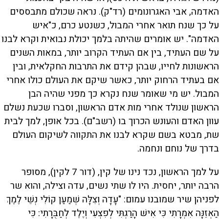
האדמה, אבי האגרונומים (רד"ק). נראה שכולם מתבססים
על כך שנח תואר אחרי המבול, כשנטע כרם, כ"איש
האדמה". יש אומרים שהיתה בלמך יכולת נבואית וקרא לבנו
על שם העתיד, בין אם העתיד הקרוב יותר, במאות השנים
הראשונות לחייו, שבהן קידם את התרבות החקלאית, ובין
אם בעתיד הרחוק יותר, כאשר שיקם את העולם כולו אחרי
המבול. יש מי שאומר שנח נקרא כך מפני שהיה הבן
הראשון שנולד אחרי מות אדם הראשון, וסברו שכעת נשלם
עוון האדם והעונש הכרוך בו (רשב"ם). בכל אופן, למך לבית
שת, מבטא בשם שקרא לבנו את התקווה לשיקום העולם
בדרך של נוחם ונחמה.
על למך הראשון, נכד נינו של קין, (דור 7 לקין), מסופר
הרבה יותר, יחסית. היו לו שתי נשים, עדה וצילה, והוא שר
לפניהן שיר שמובנו עמום: "עָדָה וְצִלָּה שְׁמַעַן קוֹלִי נְשֵׁי לֶמֶךְ
הַאְזֵנָּה אִמְרָתִי כִּי אִישׁ הָרַגְתִּי לְפִצְעִי וְיֶלֶד לְחַבֻּרָתִי: כִּי