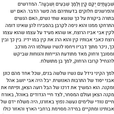
שִׁבְעָתַיִם יֻקַּם קָיִן וְלֶמֶךְ שִׁבְעִים וְשִׁבְעָה". המדרשים
והפרשנים חלוקים בדעותיהם מה פשר הדבר. האם יש
בתורה ביקורת על כך שנשא שתי נשים, האם הנשים
התרחקו ממנו והוא ניסה לקרבן בהסבירו להן שאינו דומה
לקין אבי אביו הרוצח, או שהוא מעיד על עצמו שהוא עצמו
רוצח כאבי אבותיו קין והוא הרג את קין במו ידיו. בין כך ובין
כך, ניכר מתוך דבריו ויחסו לנשיו שעולמו היה מורכב
ומסובך ורחוק מאד מתודעת הנייחות והנוחות שביקש
להנחיל קרובו הרחוק, למך בן מתושלח.
למך הקיני גידל עם נשיו שלשה בנים, שכל אחד מהם כונן
אבני יסוד של התרבות האנושית. יבל היה אבי יושב אהל
ומקנה. הוא המשיך את דרכו של הבל רועה הצאן, ופיתח את
מקנה הצאן ועולם המסחר, לצד חיי הנדודים באוהל, באורח
חיים נוודי שלימים נעשה נפוץ באזורנו, היה משלח ידם של
אבותינו ומתקיים במידה מסוימת ברחבי הארץ והאזור כולו