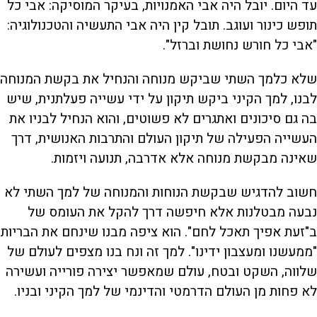
עד היום. יובל היה אבי האמנויות, בעיקר המוסיקה: אבי כל
תופש כינור ועוגב. תובל קין היה אבי התעשיה והטכנולוגיה:
"אבי כל חורש נחושת וברזל".
שלא כלמך השתי שביקש מנוחה והנחיל את בקשת המנוחה
לבנו, למך הקיני ביקש תיקון על ידי עשייה פעלתנית, שיש
בה גם סיכונים ואתגרים לא פשוטים, והוא הנחיל לבניו את
העשייה הפעילה של תיקון העולם והתרבות האנושית, דרך
שאינה מבקשת מנוחה אלא אדרבה, תנועה ויזמות.
חשוב להדגיש שבקשת הנוחות והמנוחה של למך השתי לא
נבעה מבטלנות אלא חיפשה דרך להקל את העומס של
ב"זעת אפיך תאכל לחם". הוא ציפה מבנו שינחם את הבריות
"ממעשנו ומעצבון ידינו". למך זה ונח בנו מצפים לעולם של
שלווה, השקט ובטח, עולם שמאפשר יצירה פורייה ועשירה
לא פחות מן העולם הדרמטי והדינמי של למך הקיני ובניו.