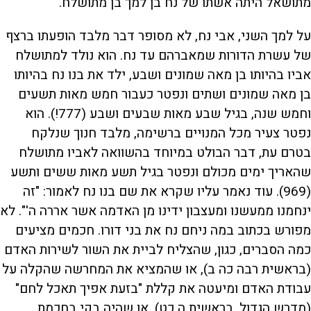
מתושאל היתה אשתו של נח בן למך בן מתושלח.
על למך השני, אבי נח, לא מסופר דבר מלבד הופעתו ברצף
של עשרת הדורות שמאברהם עד נח. הוא נולד למתושלח
אביו בהיותו בן מאה שמונים ושבע, ילד את בנו נח בהיותו
בן מאה שמונים ושתים ונפטר כעבור חמש מאות תשעים
וחמש שנה, בגיל שבע מאות שבעים ושבע (777!). הוא
נפטר צעיר מכל המנויים ברשימה, מלבד חנוך שנלקח
בטרם עת, דבר הבולט במיוחד בהשוואה לאביו מתושלח
שהאריך ימים מכולם ונפטר בגיל תשע מאות ששים ותשע
(969). עוד נאמר עליו שקרא את שם בנו נח לאמור: "זה
ינחמנו ממעשנו ומעצבון ידינו מן האדמה אשר אררה ה'". לא
מפורש בכתוב במה ניחם נח את בני דורו. חכמים מציעים
כמה הסברים, כגון, שהצליח לביית את השור לשירות האדם
(בראשית רבה כה ב), או שהמציא את המחרשה שהקלה על
עבודת האדם ומיעטה את קללת "בזעת אפיך תאכל לחם"
(מדרש הגדול, בראשית ה כט), או שהיה בקי בחכמת