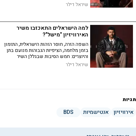
ההצבעה, נציגי "כאן" שומרים על אופטימיות:
שיראל דילר
"לא מתרכזים באיומים, אלא באהבה
ובפרגון"
למה הישראלים התאכזבו משיר
האירוויזיון "מישל"?
השפה הזרה, חוסר הזהות הישראלית, התזמון
בזמן מלחמה, הציפיות הגבוהות מנועם בתן
והיוצרים: חמש הסיבות שבגללן השיר
שנשלח לאירוויזיון מעורר יותר ביקורת
שיראל דילר
מגאווה בישראל
תגיות
אירוויזיון
אנטישמיות
BDS