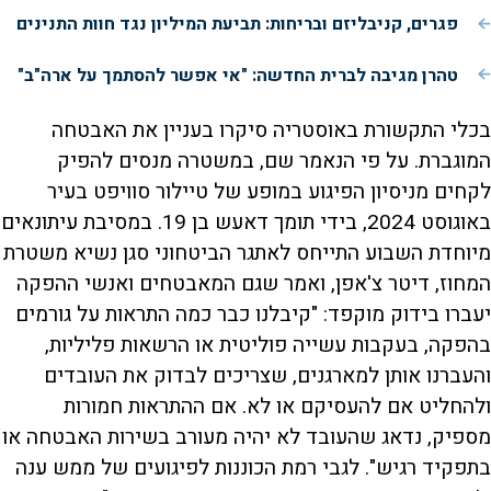
פגרים, קניבליזם ובריחות: תביעת המיליון נגד חוות התנינים
טהרן מגיבה לברית החדשה: "אי אפשר להסתמך על ארה"ב"
בכלי התקשורת באוסטריה סיקרו בעניין את האבטחה
המוגברת. על פי הנאמר שם, במשטרה מנסים להפיק
לקחים מניסיון הפיגוע במופע של טיילור סוויפט בעיר
באוגוסט 2024, בידי תומך דאעש בן 19. במסיבת עיתונאים
מיוחדת השבוע התייחס לאתגר הביטחוני סגן נשיא משטרת
המחוז, דיטר צ'אפן, ואמר שגם המאבטחים ואנשי ההפקה
יעברו בידוק מוקפד: "קיבלנו כבר כמה התראות על גורמים
בהפקה, בעקבות עשייה פוליטית או הרשאות פליליות,
והעברנו אותן למארגנים, שצריכים לבדוק את העובדים
ולהחליט אם להעסיקם או לא. אם ההתראות חמורות
מספיק, נדאג שהעובד לא יהיה מעורב בשירות האבטחה או
בתפקיד רגיש". לגבי רמת הכוננות לפיגועים של ממש ענה