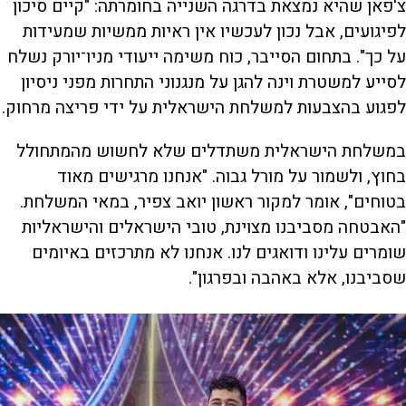
צ'פאן שהיא נמצאת בדרגה השנייה בחומרתה: "קיים סיכון
לפיגועים, אבל נכון לעכשיו אין ראיות ממשיות שמעידות
על כך". בתחום הסייבר, כוח משימה ייעודי מניו־יורק נשלח
לסייע למשטרת וינה להגן על מנגנוני התחרות מפני ניסיון
לפגוע בהצבעות למשלחת הישראלית על ידי פריצה מרחוק.
במשלחת הישראלית משתדלים שלא לחשוש מהמתחולל
בחוץ, ולשמור על מורל גבוה. "אנחנו מרגישים מאוד
בטוחים", אומר למקור ראשון יואב צפיר, במאי המשלחת.
"האבטחה מסביבנו מצוינת, טובי הישראלים והישראליות
שומרים עלינו ודואגים לנו. אנחנו לא מתרכזים באיומים
שסביבנו, אלא באהבה ובפרגון".