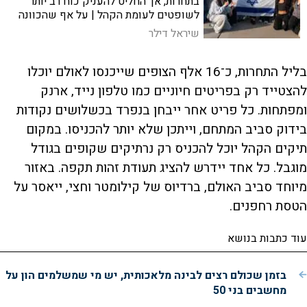
בתחרות, אך החליט להעניק כוח רב יותר
לשופטים לעומת הקהל | על אף שהכוונה
הנסתרת היא לצמצם את כוח יהודי התפוצות,
שיראל דילר
ייתכן שזה יוביל לאפקט בומרנג
בליל התחרות, כ־16 אלף הצופים שייכנסו לאולם יוכלו
להצטייד רק בפריטים חיוניים כמו טלפון נייד, ארנק
ומפתחות. כל פריט אחר ייבחן בנפרד בכשלושים נקודות
בידוק סביב המתחם, וייתכן שלא יותר להכניסו. במקום
תיקים הקהל יוכל להכניס רק נרתיקים שקופים בגודל
מוגבל. כל אחד יידרש להציג תעודת זהות תקפה. באזור
מיוחד סביב האולם, ברדיוס של קילומטר וחצי, ייאסר על
הטסת רחפנים.
עוד כתבות בנושא
בזמן שכולם רצים לבינה מלאכותית, יש מי שמשלמים הון על
מחשבים בני 50