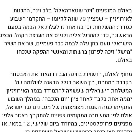
באולם המופעים "וינר שטאדהאלה" בלב וינה, ההכנות
לאירוויזיון – שמציין 70 שנה לקיומו – התקדמו השבוע
כסדרן: המשלחות זכו בזו אחר זו לעלות אל הבמה בפעם
הראשונה, כדי להתרגל אליה ולגייס את הערצת הקהל. הנציג
הישראלי נועם בתן עלה לבמה כבר פעמיים, שר את השיר
"מישל" וזכה לפרגון ברשתות ומאנשי ההפקה שנכחו
באולם.
מחוץ לאולם, הרשויות בווינה הגבירו מאוד את האבטחה
בקרבת המתחם, בין השאר בגלל הדאגה לשלומה של
המשלחת הישראלית שעשויה להתמודד בגמר האירוויזיון
יממה אחת בלבד לאחר ציון "יום הנכבה". במהלך השבוע
התקיימו כמה הפגנות מצומצמות של מפגינים נגד ישראל,
אולם לפי המשטרה המקומית צפויים להתקבץ באזור אלפי
מפגינים פרו־פלסטינים, במיוחד ביום שלישי, 12 במאי, אז