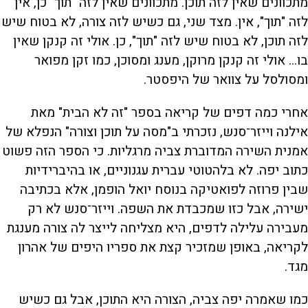
מתכוונים שאין לזה תוכן. מתכוונים שאין לזה "תוך" כן, אין
לזה "תוך", אין. מצד שני, גם כשיש לזה צורה, לא בטוח שיש
לזה תוכן, לא בטוח שיש לזה "תוך", כן. אולי זה קנקן שאין
בו... אולי זה קנקן מרוקן, מענג ומסוכן, כמו זקן מפואר
ומסולסל על צוואר של היפסטר.
אחרי כמה דפים של קריאה בספר "זה לא הבית" מאת
אילנה וייזר־סנש, נזכרתי ב"מסה על תוכן וצורה" הנפלא של
אמנית השירה המדוברת צביה מרגליות. כי הספר הזה פשוט
כתוב יפה. לא בלהטוטי עברית עגנוניים, או בהיברידיות
שבין פרוזה לפואטיקה בנוסח יואל הופמן, אלא בכתיבה
ישירה, אבל כזו שמכבדת את השפה. וייזר־סנש לא רק
מעבירה עלילה לדפים, היא מצליחה לייצר לה צורה מענגת
לקריאה, באופן שמזכיר קצת את ספריו היפים של אהרון
מגד.
כמו שאמרה יפה צביה, הצורה היא התוכן, אבל גם כשיש