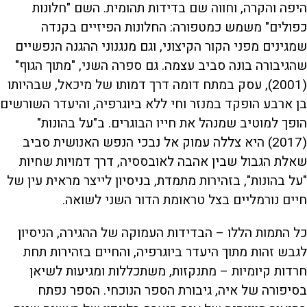
היפה והקרה, וחווה שם בדידות תהומית. השם "חלונות
כפולים" משמש כמטפורה: החלונות הפיזיים בקנדה
שמגינים מפני הקור הקיצוני, וגם מנגנוני ההגנה הנפשיים
שהגיבורה בונה סביב עצמה. גם ספרה השני, "מתוך הגוף"
(2001), עסק במתח דומה דרך דמותו של מיכאל, שבהיותו
בן ארבע הופקד במנזר וחי ללא ביוגרפיה, והיעדר השורשים
הופך למוטיב שמנהל את חייו הבוגרים. ב"על בהונות"
(2017) היא צללה עמוק אל נבכי הנפש האנושית סביב
שאלת הגבול שבין אהבה לאובססיה, דרך דמויות שחיות
"על בהונות", בזהירות מתמדת, בניסיון לייצר מראית עין של
חיים נורמליים בצל טראומת הדור השני לשואה.
כל התמות הללו – הבדידות העמוקה של ההגירה, הניסיון
לגבש זהות מתוך היעדר ביוגרפיה, והחיים בזהירות תחת
חרדות קיומיות – מתנקזות, משתכללות ומגיעות לשיאן
בסיפורה של איה, גיבורת הספר הנוכחי. הספר נפתח