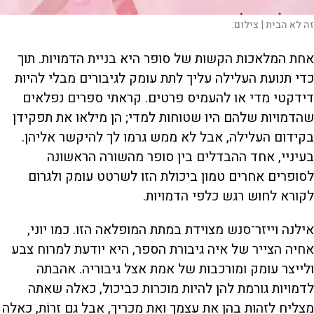
זה לא הבית |
צילום:
אחת המלאכות הקשות של סופר היא בניית הדמויות. תוך
כדי תנועת העלילה עליך לתת עומק לגיבורים מבלי להיות
דידקטי מדי או להעמיס פרטים. קראתי ספרים נפלאים
שהדמויות שלהם היו שטוחות למדי; הן מילאו את תפקידן
בקידום העלילה, אבל לא ממש גרמו לך להיקשר אליהן.
בעיניי, אחד ההבדלים בין סופר מהשורה הראשונה
לסופרים אחרים טמון ביכולת הזו לשרטט עומק ולגרום
לקורא לחוש רגש כלפי הדמויות.
אילנה וייזר־סנש מצוידת במתת המופלאה הזו. כמו יוני,
אחיה הצייר של איה גיבורת הספר, היא יודעת למרוח צבע
ולייצר עומק ומורכבות של אמת אצל גיבוריה. אהבתה
לדמויות גורמת להן להיות מוכרות כביכול, כאלה שאתה
מצליח לזהות בהן את עצמך ואת מכריך, אבל גם זרוֹת, כאלה