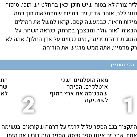
לזה צורה לא בטוח שיש תוכן. כאן בהחלט יש תוכן. סיפור
נוגע ללב, אוהב אדם, עם דמויות שמתמלאות תוך כמה
מילות תיאור, כבמעשה קסם. קִראו למשל את המילים
הבאות: "אור עולה ומבצבץ במרחק. כנראה השחר. על
הזגוגית דוהרת זרימה, מים נקווים על אדן החלון". אתה לא
רק מדמיין, אתה ממש מרגיש את הזריחה.
הכי מעניין
מאה מוסלמים ושני
החב
איטלקים: הכיתה
שהת
שהכניסה את ארץ המגף
לאנ
2
1
לפאניקה
התקציר בגב הספר עלול לרמז על דרמה שקוראים בנשימה
אחת, אבל זה איננו ספר טיסה. הספר הזה דורש את הזמן