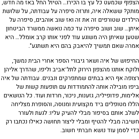
הצפוף שכמעט כל עץ בו הכירו... הטיול החל באז מה חדש,
מותק? ששאלה איה, ותרזה סיפרה על עבודתה, על שלושת
הילדים שטורפים זה את זה ואז שוב אוהבים, סיפרה על
איתן... שוב ושוב סיפרה עד כמה נואשה ממשרד הביטחון
שטען שאיתן היה משוגע עוד לפני אותו קרב אומלל... היא
אמרה שאם תמשיך להיאבק בהם היא תשתגע".
החיפוש של איה ושאר גיבורי הספר אחרי הבית נמשך,
ולוקח אותנו מהצפון הירוק לתל־אביב וליפו, שהדרך אליהן
רצופה אף היא בבתים שמתפרקים ונבנים. עבודתה של איה
ביפו מובילה אותה להתמודדות עם תופעות קשות של
אלימות, פדופיליה, גזענות, ניכור, חרדות ועוד. כל הנושאים
הללו מטופלים ביד מקצועית ומנוסה, והסופרת מצליחה
לשלב אותם בסיפור מבלי להעיק עליו: לגעת ולעורר
חשיבה מבלי להטיף ומבלי ליצור תחושה כאילו נכתבו רק
כדי לסמן עוד נושא חברתי חשוב.