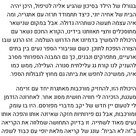
בגורלו של הילד בסיכון שהגיע אליה לטיפול, היכן יהיה
הבית של אחיה יוני, כיצד תתמודד תרזה עם אתגריה, ומה
איה עצמה תעשה כשתהיה גדולה. אבל במקום שנישאר
מתוסכלים וחצי תאוותנו בידינו, הקורא החכם נשאר עם
היכולת להמשיך בדמיונו את הדרוש השלמה. זהו הרגע שבו
הצורה הופכת לתוכן. כשם שגיבורי הספר נעים בין בתים
ארעיים, מתפרקים ונבנים, כך גם המבנה הספרותי מסרב
להעניק לנו קורת גג עלילתית סגורה. העלילה, ממש כמו
איה, ממשיכה לחפש את ביתה גם מחוץ לגבולות הספר.
היכולת הזו, להחזיק מורכבות מאתגרת יחד עם זרימה
מענגת, הזכירה לי חוויה חושית מסוג אחר. לאחרונה הזדמן
לי לטעום יין חדש של יקב מדברי מפורסם. היו בו עומק
ומורכבות, אבל גם פירותיות חזקה שאיזנה אותו והפכה אותו
נעים מאוד לשתייה. זו בדיוק התחושה שמלווה את הקריאה
ב"זה לא הבית": עונג של קריאה מלאת יופי עם כבוד לשפה