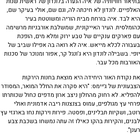
בתיאור חוויותיה של איה הנערה בלונדון של ראשית שנות
האלפיים. לונדון לא חיכתה לה, וגם שם, אולי בעיקר שם,
היא לבד. איה בורחת מבית הוריה ומשוטטת בעיר
כהומלסית. העיר האייקונית, שמשלבת אורבניות מרשימה
עם פארקים ענקיים של טבע ירוק ומלא מים, הופכת
בעבורה לכלא מייאש. איה לא רואה בה אפילו שביב של
יופי. בשבילה לונדון היא ג'ונגל קר, אפור ומנוכר של סכנות
האורבות מכל עבר.
את נקודת האור היחידה היא מוצאת בחנות הירקות
הצבעונית של ג׳יימס: "היא סקרה את החלל המואר, המסודר
להפליא. לא רחוק מהחלון ניצב ארון מדפים כחול שכותרתו
פרחי עץ מגולפים, עמוס בצנצנות ריבה אדמונית ואולי
רוטב, ושקיות תבלינים, ופסטה. פירות וירקות נחו בארגזי עץ
לבנים, והקירות בהקו כאילו זה עתה נמשחו בשכבת צבע
רענן".