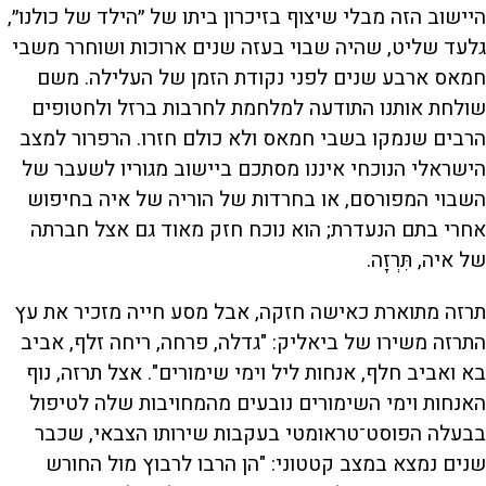
היישוב הזה מבלי שיצוף בזיכרון ביתו של ״הילד של כולנו״,
גלעד שליט, שהיה שבוי בעזה שנים ארוכות ושוחרר משבי
חמאס ארבע שנים לפני נקודת הזמן של העלילה. משם
שולחת אותנו התודעה למלחמת לחרבות ברזל ולחטופים
הרבים שנמקו בשבי חמאס ולא כולם חזרו. הרפרור למצב
הישראלי הנוכחי איננו מסתכם ביישוב מגוריו לשעבר של
השבוי המפורסם, או בחרדות של הוריה של איה בחיפוש
אחרי בתם הנעדרת; הוא נוכח חזק מאוד גם אצל חברתה
של איה, תִּרְזָה.
תרזה מתוארת כאישה חזקה, אבל מסע חייה מזכיר את עץ
התרזה משירו של ביאליק: "גדלה, פרחה, ריחה זלף, אביב
בא ואביב חלף, אנחות ליל וימי שימורים". אצל תרזה, נוף
האנחות וימי השימורים נובעים מהמחויבות שלה לטיפול
בבעלה הפוסט־טראומטי בעקבות שירותו הצבאי, שכבר
שנים נמצא במצב קטטוני: "הן הרבו לרבוץ מול החורש