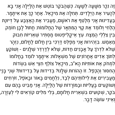
זֶה נִכָּר מִשָּׁעָה לְשָׁעָה. כְּשֶׁהַבֹּקֶר בּוֹטֵשׁ אֶת הַלַּיְלָה אֲנִי בָּא
לְהָעִיר אֶת הַיְּלָדִים. תְּחִלָּה אֶת מִיכָאֵל. אַחַר כָּךְ אֶת אִיתָמָר.
בַּעֲדִינוּת אֲנִי מְלַטֵּף אֶת רֹאשָׁם, מַעֲבִיר אֶת הָאֶצְבַּע עַל דְּיוּנַת
הַלֶּחִי וְלוֹמֵד אֶת קַוֵּי הַמִּתְאָר שֶׁל הַחֲלוֹמוֹת: חָתוּל לָבָן חוֹמֵק
בֵּין צִלְלֵי הַמֵּצַח. עֵץ אֵיקָלִיפְּטוּס מַסְתִּיר שְׁאֵרִיּוֹת חִבּוּק
מֵאֶמֶשׁ. בִּזְהִירוּת אֲנִי מְפַלֵּס דַּרְכִּי בֵּין חֲלוֹם לַחֲלוֹם, נִזְהָר
שֶׁלֹּא לִדְרֹךְ עַל אֲבָנִים חַדּוֹת, שֶׁלֹּא לְדַרְדֵּר שְׁלָגִים - וְשׁוֹקֵעַ
לְתוֹךְ אֵדִים אַחֲרוֹנִים שֶׁל מִשְׁאָלוֹת: אִיתָמָר לוֹמֵד בַּחֲלוֹמוֹ
לִמְחֹק אֶת אוֹתִיּוֹת הָא"ב, מִיכָאֵל צוֹלֵף חִצֵּי אֵשׁ בִּשְׂדוֹת
הַחִסּוּר וְהַכֶּפֶל. זוֹ הַהוֹרוּת שֶׁלָּנוּ? בְּדִידוּת עַל בְּדִידוּת? שְׁנֵי בָּנַי
מַעֲבִירִים אֶת לֵילוֹתֵיהֶם לְבַד, נִלְחָמִים בָּאוֹר וּבָאֹפֶל, זוֹרְחִים
וְשׁוֹקְעִים בָּעֲלִיּוֹת וּבַמּוֹרָדוֹת שֶׁל הַלַּיְלָה. אֲנִי מַבִּיט בָּהֶם עִם
בֹּקֶר, שְׁקוּעִים בִּשְׁאֵרִית חֲלוֹמָם, בְּלִי מִלִּים קוֹרְאִים לִי לְעֶזְרָה,
וְאֵינִי עוֹשֶׂה דָּבָר.