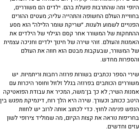
היופי ומה שהתרבות פועלת בהם. ילדים הם משוררים,
בחוויית העולם החשופה והתהייה עליה; מעטים ההורים
הפנויים לשמוע ולענות. ״שריקת שומר הלילה״ הוא מסע
ההתחקות של המשורר אחר קסם הגילוי של הילדים את
האמנות והעולם. זוהי שירה של חינוך ילדים וחניכה עצמית
של המשורר, שבעקבות מבטם הוא חווה את העולם
והספרות מחדש.
שירי הספר נכתבים בשורות פרוזה רחבות וריתמיות. יש
משוררים הכותבים בפרוזה בגלל זלזול וחוסר היכרות עם
אמנות השיר; לא כך בן־משה, המכיר את עבודת הפואטיקה
היטב ככותב וכעורך. שירה היא הלך רוח, דינמיקת מפגש בין
הנפש פנימה לחוץ. כדי לכתוב אותה לרוב יש לחוות
בחריפות נוראה את קצות הקיום, מה שמוליד צירופי לשון
עזים וחדשים.