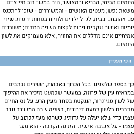
היומיום הביתי, הבריא והמאושר, היה במשך רוב חיי אדם
משאת נפש; מעטים האנשים - והמשוררים - שזכו להתכנס
עם אהובתם בבית, לגדל ילדים ולחיות בנוחות יחסית. שירי
יומיום ואושר נזקקים פחות לקצות השפה החדים; משוררים
אמיתיים אינם מדללים את החוויה, אלא מעמיקים את לשון
היומיום.
הכי מעניין
כך בספר שלפנינו: בכל הכרוך באבהות, השירים נכתבים
במראית עין של פרוזה, במעשה שכמעט מזכיר את ההיפוך
של לשון סגי־נהור, הננקטת בפחד מעין הרע. על נס החיים
מדברים בלשון כמעט דיבורית, בשפה שבה המשורר גודר
עצמו כדי שלא יעלה על גדותיו. כשהוא מעז לכתוב על
עצמו - על אכזבה אישית והזקנה הקרבה - הוא מעז