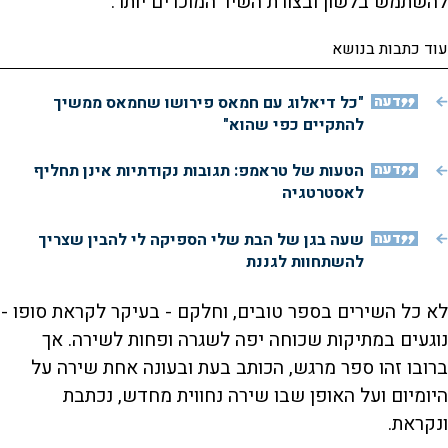
להשתמש בלשון ובצורת השיר המוכרים יותר.
עוד כתבות בנושא
דעה
"כל דיאלוג עם חמאס פירושו שחמאס ממשיך
להתקיים כפי שהוא"
דעה
הטעות של טראמפ: תגובות נקודתיות אינן תחליף
לאסטרטגיה
דעה
שעה בגן של הבת שלי הספיקה לי להבין שצריך
להשתחוות לגננת
לא כל השירים בספר טובים, וחלקם - בעיקר לקראת סופו -
נוגעים במתיקות שכוחה יפה לשגרה ופחות לשירה. אך
ברובו זהו ספר מרגש, הכותב בעת ובעונה אחת שירה על
היומיום ועל האופן שבו שירה נחווית מחדש, נכתבת
ונקראת.