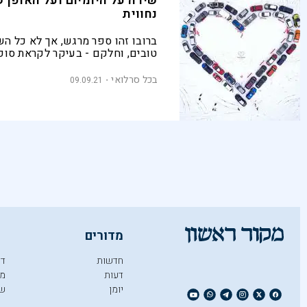
שירה על היומיום ועל האופן 
נחווית
ברובו זהו ספר מרגש, אך לא כל הש
טובים, וחלקם - בעיקר לקראת סופו
במתיקות שכוחה יפה לשגרה ופחות
בכל סרלואי
09.09.21
מדורים
חדשות
די
דעות
מו
יומן
ש