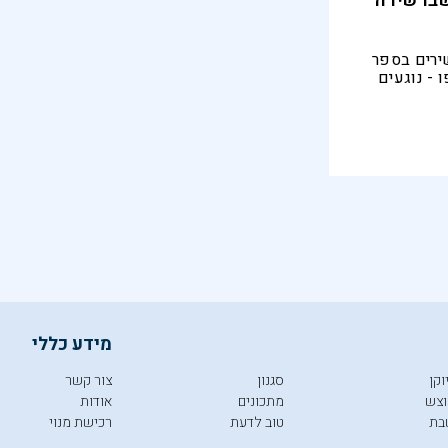
שבו שירה
ירים בספר
 - נוגעים
 לשירה
מידע כללי
וקן
סגנון
צור קשר
צש
מתכונים
אודות
בת
טוב לדעת
רכישת מנוי