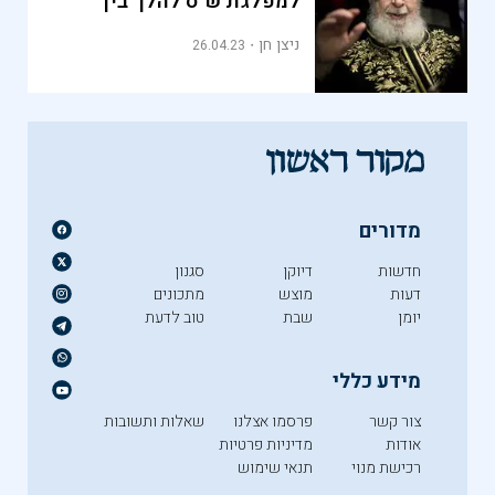
למפלגת ש"ס להלך בין
הטיפות
ניצן חן
26.04.23
מדורים
חדשות
דיוקן
סגנון
דעות
מוצש
מתכונים
יומן
שבת
טוב לדעת
מידע כללי
צור קשר
פרסמו אצלנו
שאלות ותשובות
אודות
מדיניות פרטיות
רכישת מנוי
תנאי שימוש