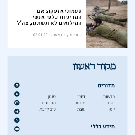
פעמוני אזעקה: אם
המדיניות כלפי אנשי
המילואים לא תשתנה, צה"ל
לא יעמוד במשימותיו
כתבי מקור ראשון
02.01.23
מדורים
חדשות
דיוקן
סגנון
דעות
מוצש
מתכונים
יומן
שבת
טוב לדעת
מידע כללי