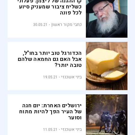
קו ההגנה של ליצמן: פעלתי
כשליח ציבור שמעניק סיוע
לכל פונה
כתבי מקור ראשון
30.05.21
הכדורגל טוב יותר בחו"ל,
אבל האם גם החמאה שלהם
טובה יותר?
ביני אשכנזי
19.05.21
ירושלים האחרת: יום חגה
של העיר הפך להיות מתוח
וסוער
ביני אשכנזי
11.05.21